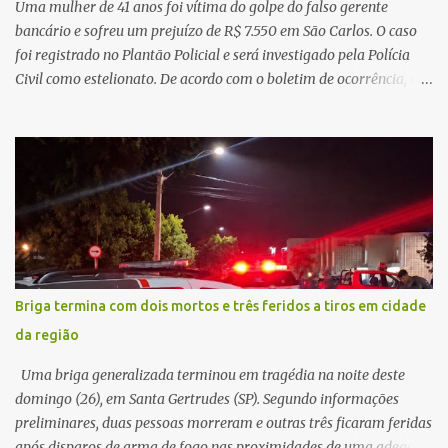
Uma mulher de 41 anos foi vítima do golpe do falso gerente
teoria da admini...
bancário e sofreu um prejuízo de R$ 7.550 em São Carlos. O caso
foi registrado no Plantão Policial e será investigado pela Polícia
Civil como estelionato. De acordo com o boletim de ocorrência, a
vítima recebeu contato pelo WhatsApp de um homem que
afirmava ser o novo gerente da conta bancária da empresa. O
suspeito alegou que seria necessário atualizar o cadastro da conta
e passou a orientar a vítima sobre os procedimentos que deveriam
ser realizados. Dias depois, o golpista enviou um documento em
PDF simulando uma comunicação oficial da instituição financeira.
Na sequência, entrou em contato por telefone e encaminhou um
link, orientando a vítima a acessá-lo pelo computador para
concluir a suposta atualização cadastral. Após realizar o
Briga termina com dois mortos e três feridos a tiros em cidade
procedimento, a conta bancária ficou bloqueada por algumas
da região
horas. Sem conseguir acessar o sistema, a vítima tentou
novamente contato com o suposto gerente, mas não obteve
Uma briga generalizada terminou em tragédia na noite deste
resposta. Na segunda-fe...
domingo (26), em Santa Gertrudes (SP). Segundo informações
preliminares, duas pessoas morreram e outras três ficaram feridas
após disparos de arma de fogo nas proximidades de uma adega. O