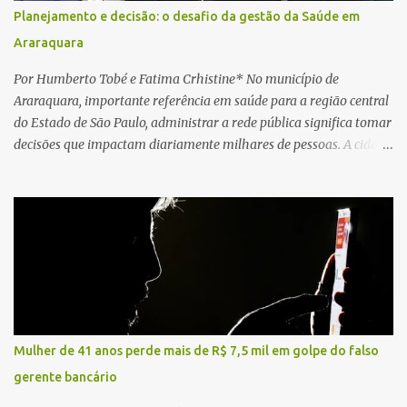
da Unidade de Suporte Avançado constataram o óbito da vítima.
Planejamento e decisão: o desafio da gestão da Saúde em
Fonte: São Carlos Agora
Araraquara
Por Humberto Tobé e Fatima Crhistine* No município de
Araraquara, importante referência em saúde para a região central
do Estado de São Paulo, administrar a rede pública significa tomar
decisões que impactam diariamente milhares de pessoas. A cidade
concentra hospitais, unidades especializadas e serviços de média e
alta complexidade que atendem pacientes não apenas do
município, mas também de diversas cidades do entorno,
ampliando significativamente a responsabilidade da gestão sobre
o Sistema Único de Saúde (SUS). Nos últimos anos, o Governo
Federal tem ampliado investimentos destinados ao fortalecimento
da atenção básica, da infraestrutura hospitalar e da
regionalização dos serviços de saúde. Entretanto, em um cenário
de demandas crescentes e recursos necessariamente limitados, a
Mulher de 41 anos perde mais de R$ 7,5 mil em golpe do falso
principal missão da gestão pública não é apenas investir mais,
gerente bancário
mas decidir melhor onde investir para produzir o maior benefício
possível à população. Essa reflexão encontra respaldo tanto na