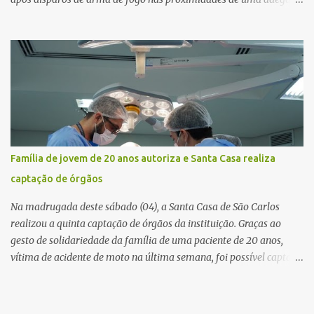
caso aconteceu por volta das 20h40, na região da Avenida João
Vitte. De acordo com as primeiras informações, a confusão teria
começado dentro do estabelecimento e se estendido para a área
externa, quando dois homens armados passaram a efetuar
diversos disparos. Duas vítimas morreram ainda no local. Outras
três pessoas foram baleadas e socorridas. Até o momento, não
foram divulgadas informações oficiais sobre o estado de saúde dos
feridos. Equipes da Polícia Militar de Santa Gertrudes atenderam a
ocorrência e isolaram a área para o trabalho da perícia. Até a
Família de jovem de 20 anos autoriza e Santa Casa realiza
última atualização, nenhum suspeito havia sido preso. A Polícia
captação de órgãos
Civil investigará a motivação da briga, a autoria dos disparos e as
circunstâncias do crime. A ocorrência segue em anda...
Na madrugada deste sábado (04), a Santa Casa de São Carlos
realizou a quinta captação de órgãos da instituição. Graças ao
gesto de solidariedade da família de uma paciente de 20 anos,
vítima de acidente de moto na última semana, foi possível captar o
coração, os rins e as córneas, possibilitando que até cinco pessoas
tenham uma nova oportunidade de vida por meio do transplante.
Por se tratar de um órgão com curto tempo de preservação, a