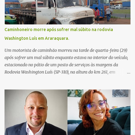
Caminhoneiro morre após sofrer mal súbito na rodovia
Washington Luís em Araraquara.
Um motorista de caminhão morreu na tarde de quarta-feira (29)
após sofrer um mal súbito enquanto estava no interior do veículo,
estacionado no pátio de um posto de serviços às margens da
Rodovia Washington Luís (SP-310), na altura do km 261, em
Araraquara. De acordo com informações da Artesp, a
concessionária foi acionada por meio do telefone 0800 após
relatos de que havia um condutor inconsciente dentro de um
caminhão. Equipes de resgate foram rapidamente deslocadas ao
local e encontraram a vítima em parada cardiorrespiratória. Os
socorristas iniciaram imediatamente as manobras de reanimação
cardiopulmonar (RCP), porém, apesar de todos os esforços, o
motorista não respondeu aos procedimentos. Às 17h03, médicos