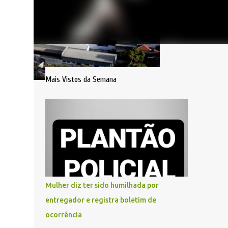
Mais Vistos da Semana
Mulher diz ter sido humilhada por
entregador e registra boletim de
ocorrência