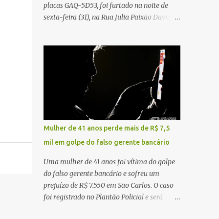
placas GAQ-5D53, foi furtado na noite de
Carlos Agora
sexta-feira (31), na Rua Julia Paixão David,
no bairro Zavaglia, em São Carlos. De
acordo com o boletim de ocorrência, o
motorista seguia pela via quando o veículo
apresentou uma pane elétrica no painel,
deixando de funcionar e impossibilitando
uma nova partida. Ainda segundo o registro
policial, o condutor estacionou o carro,
certificou-se de que todas as portas estavam
trancadas, permaneceu com a chave de
Mulher de 41 anos perde mais de R$ 7,5
ignição e se ausentou do local por cerca de
mil em golpe do falso gerente bancário
dez minutos para buscar ajuda. Ao retornar,
constatou que o automóvel havia
Uma mulher de 41 anos foi vítima do golpe
desaparecido. A vítima realizou buscas pelas
do falso gerente bancário e sofreu um
imediações, mas não conseguiu localizar o
prejuízo de R$ 7.550 em São Carlos. O caso
veículo. Conforme o boletim, um menino de
foi registrado no Plantão Policial e será
aproximadamente 10 anos relatou ter visto
investigado pela Polícia Civil como
a Spin passando pelo local fazendo um forte