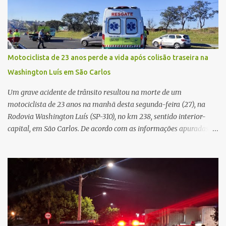
permaneceu com a chave de ignição e se ausentou do local por
cerca de dez minutos para buscar ajuda. Ao retornar, constatou
que o automóvel havia desaparecido. A vítima realizou buscas
pelas imediações, mas não conseguiu localizar o veículo.
Conforme o boletim, um menino de aproximadamente 10 anos
Motociclista de 23 anos perde a vida após colisão traseira na
relatou ter visto a Spin passando pelo local fazendo um forte ruído,
Washington Luís em São Carlos
característica compatível com o problema mecânico que o veículo
já apresentava antes do furto. O carro possui seguro e, segundo a
Um grave acidente de trânsito resultou na morte de um
v...
motociclista de 23 anos na manhã desta segunda-feira (27), na
Rodovia Washington Luís (SP-310), no km 238, sentido interior-
capital, em São Carlos. De acordo com as informações apuradas no
local, a vítima conduzia uma motocicleta quando acabou colidindo
na traseira de um Jeep Renegade. Segundo relato da condutora do
veículo, o trânsito estava lento e congestionado devido a obras
realizadas na rodovia, momento em que ocorreu o impacto. Com
a violência da colisão, o motociclista foi arremessado ao solo.
Testemunhas relataram que o capacete teria se desprendido
durante o acidente. O jovem sofreu ferimentos gravíssimos e
morreu ainda no local. Equipes de resgate e de atendimento da