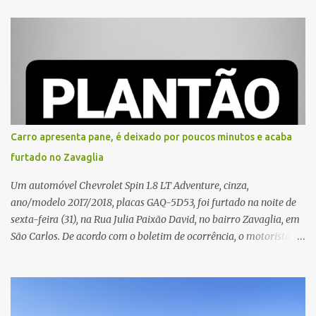
que o entregador teria acionado o interfone de forma equivocada
e, em seguida, passou a gritar em frente ao prédio, chamando a
atenção de moradores e de pessoas que estavam nas
proximidades. Ainda conforme o registro policial, a vítima relatou
que, ao receber a entrega, voltou a ser ofendida com palavras de
baixo calão e insultos. Ela informou à Polícia Civil que mora
sozinha e que se sentiu ameaçada, coagida e humilhada com a
situação. Fonte: São Carlos Agora
Carro apresenta pane, é deixado por poucos minutos e acaba
furtado no Zavaglia
Um automóvel Chevrolet Spin 1.8 LT Adventure, cinza,
ano/modelo 2017/2018, placas GAQ-5D53, foi furtado na noite de
sexta-feira (31), na Rua Julia Paixão David, no bairro Zavaglia, em
São Carlos. De acordo com o boletim de ocorrência, o motorista
seguia pela via quando o veículo apresentou uma pane elétrica no
painel, deixando de funcionar e impossibilitando uma nova
partida. Ainda segundo o registro policial, o condutor estacionou o
carro, certificou-se de que todas as portas estavam trancadas,