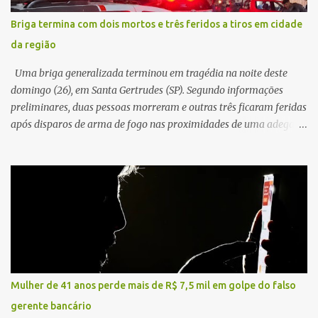
concessionária responsável pela rodovia foram acionadas e
Briga termina com dois mortos e três feridos a tiros em cidade
realizaram a sinalização da via, além de prestarem socorro à
da região
vítima. No entanto, o óbito foi constatado ainda no local do
acidente. A Polícia Militar Rodoviária compareceu para o registro
Uma briga generalizada terminou em tragédia na noite deste
da ocorrência...
domingo (26), em Santa Gertrudes (SP). Segundo informações
preliminares, duas pessoas morreram e outras três ficaram feridas
após disparos de arma de fogo nas proximidades de uma adega. O
caso aconteceu por volta das 20h40, na região da Avenida João
Vitte. De acordo com as primeiras informações, a confusão teria
começado dentro do estabelecimento e se estendido para a área
externa, quando dois homens armados passaram a efetuar
diversos disparos. Duas vítimas morreram ainda no local. Outras
três pessoas foram baleadas e socorridas. Até o momento, não
foram divulgadas informações oficiais sobre o estado de saúde dos
feridos. Equipes da Polícia Militar de Santa Gertrudes atenderam a
ocorrência e isolaram a área para o trabalho da perícia. Até a
Mulher de 41 anos perde mais de R$ 7,5 mil em golpe do falso
última atualização, nenhum suspeito havia sido preso. A Polícia
gerente bancário
Civil investigará a motivação da briga, a autoria dos disparos e as