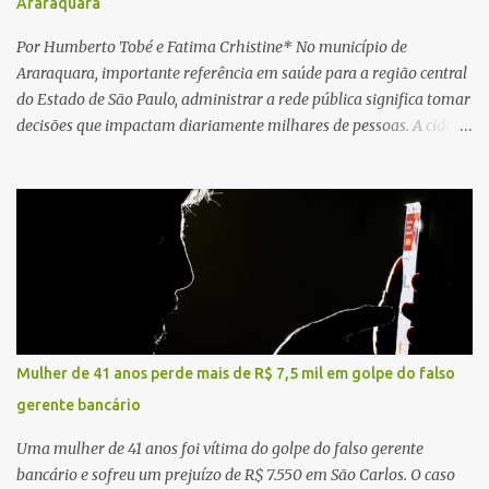
Araraquara
Por Humberto Tobé e Fatima Crhistine* No município de
Araraquara, importante referência em saúde para a região central
do Estado de São Paulo, administrar a rede pública significa tomar
decisões que impactam diariamente milhares de pessoas. A cidade
concentra hospitais, unidades especializadas e serviços de média e
alta complexidade que atendem pacientes não apenas do
município, mas também de diversas cidades do entorno,
ampliando significativamente a responsabilidade da gestão sobre
o Sistema Único de Saúde (SUS). Nos últimos anos, o Governo
Federal tem ampliado investimentos destinados ao fortalecimento
da atenção básica, da infraestrutura hospitalar e da
regionalização dos serviços de saúde. Entretanto, em um cenário
de demandas crescentes e recursos necessariamente limitados, a
Mulher de 41 anos perde mais de R$ 7,5 mil em golpe do falso
principal missão da gestão pública não é apenas investir mais,
gerente bancário
mas decidir melhor onde investir para produzir o maior benefício
possível à população. Essa reflexão encontra respaldo tanto na
Uma mulher de 41 anos foi vítima do golpe do falso gerente
teoria da admini...
bancário e sofreu um prejuízo de R$ 7.550 em São Carlos. O caso