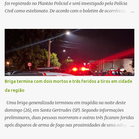
foi registrado no Plantão Policial e será investigado pela Polícia
Civil como estelionato. De acordo com o boletim de ocorrência, a
vítima recebeu contato pelo WhatsApp de um homem que
afirmava ser o novo gerente da conta bancária da empresa. O
suspeito alegou que seria necessário atualizar o cadastro da conta
e passou a orientar a vítima sobre os procedimentos que deveriam
ser realizados. Dias depois, o golpista enviou um documento em
PDF simulando uma comunicação oficial da instituição financeira.
Na sequência, entrou em contato por telefone e encaminhou um
link, orientando a vítima a acessá-lo pelo computador para
concluir a suposta atualização cadastral. Após realizar o
Briga termina com dois mortos e três feridos a tiros em cidade
procedimento, a conta bancária ficou bloqueada por algumas
da região
horas. Sem conseguir acessar o sistema, a vítima tentou
novamente contato com o suposto gerente, mas não obteve
Uma briga generalizada terminou em tragédia na noite deste
resposta. Na segunda-fe...
domingo (26), em Santa Gertrudes (SP). Segundo informações
preliminares, duas pessoas morreram e outras três ficaram feridas
após disparos de arma de fogo nas proximidades de uma adega. O
caso aconteceu por volta das 20h40, na região da Avenida João