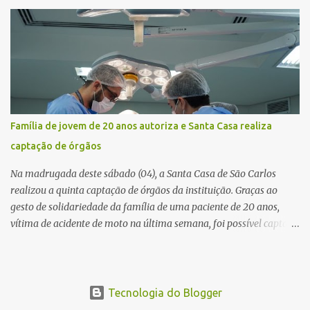
Vitte. De acordo com as primeiras informações, a confusão teria
começado dentro do estabelecimento e se estendido para a área
externa, quando dois homens armados passaram a efetuar
diversos disparos. Duas vítimas morreram ainda no local. Outras
três pessoas foram baleadas e socorridas. Até o momento, não
foram divulgadas informações oficiais sobre o estado de saúde dos
feridos. Equipes da Polícia Militar de Santa Gertrudes atenderam a
ocorrência e isolaram a área para o trabalho da perícia. Até a
Família de jovem de 20 anos autoriza e Santa Casa realiza
última atualização, nenhum suspeito havia sido preso. A Polícia
captação de órgãos
Civil investigará a motivação da briga, a autoria dos disparos e as
circunstâncias do crime. A ocorrência segue em anda...
Na madrugada deste sábado (04), a Santa Casa de São Carlos
realizou a quinta captação de órgãos da instituição. Graças ao
gesto de solidariedade da família de uma paciente de 20 anos,
vítima de acidente de moto na última semana, foi possível captar o
coração, os rins e as córneas, possibilitando que até cinco pessoas
tenham uma nova oportunidade de vida por meio do transplante.
Por se tratar de um órgão com curto tempo de preservação, a
equipe responsável pela captação do coração chegou a São Carlos
Tecnologia do Blogger
em uma aeronave da Força Aérea Brasileira (FAB), garantindo