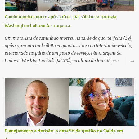
Caminhoneiro morre após sofrer mal súbito na rodovia
Washington Luís em Araraquara.
Um motorista de caminhão morreu na tarde de quarta-feira (29)
após sofrer um mal súbito enquanto estava no interior do veículo,
estacionado no pátio de um posto de serviços às margens da
Rodovia Washington Luís (SP-310), na altura do km 261, em
Araraquara. De acordo com informações da Artesp, a
concessionária foi acionada por meio do telefone 0800 após
relatos de que havia um condutor inconsciente dentro de um
caminhão. Equipes de resgate foram rapidamente deslocadas ao
local e encontraram a vítima em parada cardiorrespiratória. Os
socorristas iniciaram imediatamente as manobras de reanimação
cardiopulmonar (RCP), porém, apesar de todos os esforços, o
motorista não respondeu aos procedimentos. Às 17h03, médicos
da Unidade de Suporte Avançado constataram o óbito da vítima.
Planejamento e decisão: o desafio da gestão da Saúde em
Fonte: São Carlos Agora