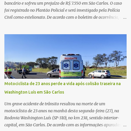
teoria da admini...
bancário e sofreu um prejuízo de R$ 7.550 em São Carlos. O caso
foi registrado no Plantão Policial e será investigado pela Polícia
Civil como estelionato. De acordo com o boletim de ocorrência, a
vítima recebeu contato pelo WhatsApp de um homem que
afirmava ser o novo gerente da conta bancária da empresa. O
suspeito alegou que seria necessário atualizar o cadastro da conta
e passou a orientar a vítima sobre os procedimentos que deveriam
ser realizados. Dias depois, o golpista enviou um documento em
PDF simulando uma comunicação oficial da instituição financeira.
Na sequência, entrou em contato por telefone e encaminhou um
link, orientando a vítima a acessá-lo pelo computador para
concluir a suposta atualização cadastral. Após realizar o
Motociclista de 23 anos perde a vida após colisão traseira na
procedimento, a conta bancária ficou bloqueada por algumas
Washington Luís em São Carlos
horas. Sem conseguir acessar o sistema, a vítima tentou
novamente contato com o suposto gerente, mas não obteve
Um grave acidente de trânsito resultou na morte de um
resposta. Na segunda-fe...
motociclista de 23 anos na manhã desta segunda-feira (27), na
Rodovia Washington Luís (SP-310), no km 238, sentido interior-
capital, em São Carlos. De acordo com as informações apuradas no