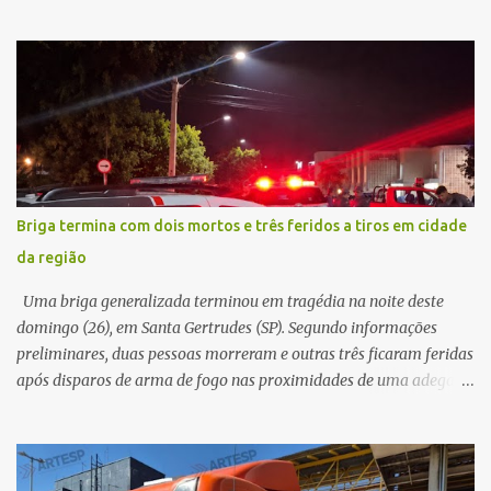
local, a vítima conduzia uma motocicleta quando acabou colidindo
na traseira de um Jeep Renegade. Segundo relato da condutora do
veículo, o trânsito estava lento e congestionado devido a obras
realizadas na rodovia, momento em que ocorreu o impacto. Com
a violência da colisão, o motociclista foi arremessado ao solo.
Testemunhas relataram que o capacete teria se desprendido
durante o acidente. O jovem sofreu ferimentos gravíssimos e
morreu ainda no local. Equipes de resgate e de atendimento da
concessionária responsável pela rodovia foram acionadas e
Briga termina com dois mortos e três feridos a tiros em cidade
realizaram a sinalização da via, além de prestarem socorro à
da região
vítima. No entanto, o óbito foi constatado ainda no local do
acidente. A Polícia Militar Rodoviária compareceu para o registro
Uma briga generalizada terminou em tragédia na noite deste
da ocorrência...
domingo (26), em Santa Gertrudes (SP). Segundo informações
preliminares, duas pessoas morreram e outras três ficaram feridas
após disparos de arma de fogo nas proximidades de uma adega. O
caso aconteceu por volta das 20h40, na região da Avenida João
Vitte. De acordo com as primeiras informações, a confusão teria
começado dentro do estabelecimento e se estendido para a área
externa, quando dois homens armados passaram a efetuar