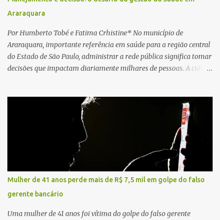
Araraquara
Por Humberto Tobé e Fatima Crhistine* No município de
Araraquara, importante referência em saúde para a região central
do Estado de São Paulo, administrar a rede pública significa tomar
decisões que impactam diariamente milhares de pessoas. A cidade
concentra hospitais, unidades especializadas e serviços de média e
alta complexidade que atendem pacientes não apenas do
município, mas também de diversas cidades do entorno,
ampliando significativamente a responsabilidade da gestão sobre
o Sistema Único de Saúde (SUS). Nos últimos anos, o Governo
Federal tem ampliado investimentos destinados ao fortalecimento
da atenção básica, da infraestrutura hospitalar e da
regionalização dos serviços de saúde. Entretanto, em um cenário
de demandas crescentes e recursos necessariamente limitados, a
Mulher de 41 anos perde mais de R$ 7,5 mil em golpe do falso
principal missão da gestão pública não é apenas investir mais,
gerente bancário
mas decidir melhor onde investir para produzir o maior benefício
possível à população. Essa reflexão encontra respaldo tanto na
Uma mulher de 41 anos foi vítima do golpe do falso gerente