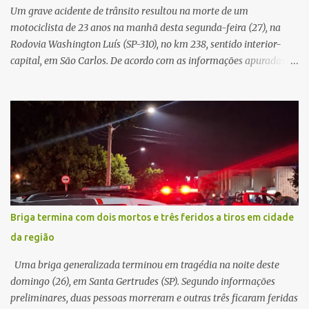
já apresentava antes do furto. O carro possui seguro e, segundo a
Um grave acidente de trânsito resultou na morte de um
v...
motociclista de 23 anos na manhã desta segunda-feira (27), na
Rodovia Washington Luís (SP-310), no km 238, sentido interior-
capital, em São Carlos. De acordo com as informações apuradas no
local, a vítima conduzia uma motocicleta quando acabou colidindo
na traseira de um Jeep Renegade. Segundo relato da condutora do
veículo, o trânsito estava lento e congestionado devido a obras
realizadas na rodovia, momento em que ocorreu o impacto. Com
a violência da colisão, o motociclista foi arremessado ao solo.
Testemunhas relataram que o capacete teria se desprendido
durante o acidente. O jovem sofreu ferimentos gravíssimos e
morreu ainda no local. Equipes de resgate e de atendimento da
concessionária responsável pela rodovia foram acionadas e
Briga termina com dois mortos e três feridos a tiros em cidade
realizaram a sinalização da via, além de prestarem socorro à
da região
vítima. No entanto, o óbito foi constatado ainda no local do
acidente. A Polícia Militar Rodoviária compareceu para o registro
Uma briga generalizada terminou em tragédia na noite deste
da ocorrência...
domingo (26), em Santa Gertrudes (SP). Segundo informações
preliminares, duas pessoas morreram e outras três ficaram feridas