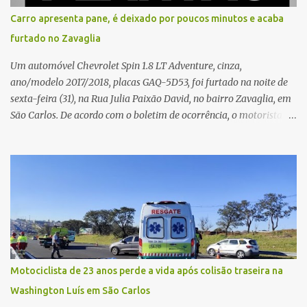
situação. Fonte: São Carlos Agora
Carro apresenta pane, é deixado por poucos minutos e acaba
furtado no Zavaglia
Um automóvel Chevrolet Spin 1.8 LT Adventure, cinza,
ano/modelo 2017/2018, placas GAQ-5D53, foi furtado na noite de
sexta-feira (31), na Rua Julia Paixão David, no bairro Zavaglia, em
São Carlos. De acordo com o boletim de ocorrência, o motorista
seguia pela via quando o veículo apresentou uma pane elétrica no
painel, deixando de funcionar e impossibilitando uma nova
partida. Ainda segundo o registro policial, o condutor estacionou o
carro, certificou-se de que todas as portas estavam trancadas,
permaneceu com a chave de ignição e se ausentou do local por
cerca de dez minutos para buscar ajuda. Ao retornar, constatou
que o automóvel havia desaparecido. A vítima realizou buscas
pelas imediações, mas não conseguiu localizar o veículo.
Conforme o boletim, um menino de aproximadamente 10 anos
Motociclista de 23 anos perde a vida após colisão traseira na
relatou ter visto a Spin passando pelo local fazendo um forte ruído,
Washington Luís em São Carlos
característica compatível com o problema mecânico que o veículo