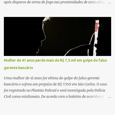
após disparos de arma de fogo nas proximidades de uma adega. O
caso aconteceu por volta das 20h40, na região da Avenida João
Vitte. De acordo com as primeiras informações, a confusão teria
começado dentro do estabelecimento e se estendido para a área
externa, quando dois homens armados passaram a efetuar
diversos disparos. Duas vítimas morreram ainda no local. Outras
três pessoas foram baleadas e socorridas. Até o momento, não
foram divulgadas informações oficiais sobre o estado de saúde dos
feridos. Equipes da Polícia Militar de Santa Gertrudes atenderam a
ocorrência e isolaram a área para o trabalho da perícia. Até a
Mulher de 41 anos perde mais de R$ 7,5 mil em golpe do falso
última atualização, nenhum suspeito havia sido preso. A Polícia
gerente bancário
Civil investigará a motivação da briga, a autoria dos disparos e as
circunstâncias do crime. A ocorrência segue em anda...
Uma mulher de 41 anos foi vítima do golpe do falso gerente
bancário e sofreu um prejuízo de R$ 7.550 em São Carlos. O caso
foi registrado no Plantão Policial e será investigado pela Polícia
Civil como estelionato. De acordo com o boletim de ocorrência, a
vítima recebeu contato pelo WhatsApp de um homem que
afirmava ser o novo gerente da conta bancária da empresa. O
suspeito alegou que seria necessário atualizar o cadastro da conta