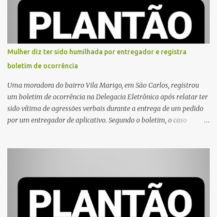
Mulher diz ter sido humilhada por entregador e registra
boletim de ocorrência
Uma moradora do bairro Vila Marigo, em São Carlos, registrou
um boletim de ocorrência na Delegacia Eletrônica após relatar ter
sido vítima de agressões verbais durante a entrega de um pedido
por um entregador de aplicativo. Segundo o boletim, o caso
ocorreu por volta das 17h de sexta-feira (31). A mulher afirmou
que o entregador teria acionado o interfone de forma equivocada
e, em seguida, passou a gritar em frente ao prédio, chamando a
atenção de moradores e de pessoas que estavam nas
proximidades. Ainda conforme o registro policial, a vítima relatou
que, ao receber a entrega, voltou a ser ofendida com palavras de
baixo calão e insultos. Ela informou à Polícia Civil que mora
sozinha e que se sentiu ameaçada, coagida e humilhada com a