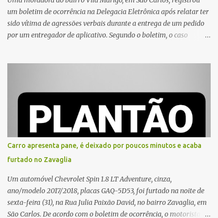
um boletim de ocorrência na Delegacia Eletrônica após relatar ter
sido vítima de agressões verbais durante a entrega de um pedido
por um entregador de aplicativo. Segundo o boletim, o caso
ocorreu por volta das 17h de sexta-feira (31). A mulher afirmou
que o entregador teria acionado o interfone de forma equivocada
e, em seguida, passou a gritar em frente ao prédio, chamando a
atenção de moradores e de pessoas que estavam nas
proximidades. Ainda conforme o registro policial, a vítima relatou
que, ao receber a entrega, voltou a ser ofendida com palavras de
baixo calão e insultos. Ela informou à Polícia Civil que mora
sozinha e que se sentiu ameaçada, coagida e humilhada com a
situação. Fonte: São Carlos Agora
Carro apresenta pane, é deixado por poucos minutos e acaba
furtado no Zavaglia
Um automóvel Chevrolet Spin 1.8 LT Adventure, cinza,
ano/modelo 2017/2018, placas GAQ-5D53, foi furtado na noite de
sexta-feira (31), na Rua Julia Paixão David, no bairro Zavaglia, em
São Carlos. De acordo com o boletim de ocorrência, o motorista