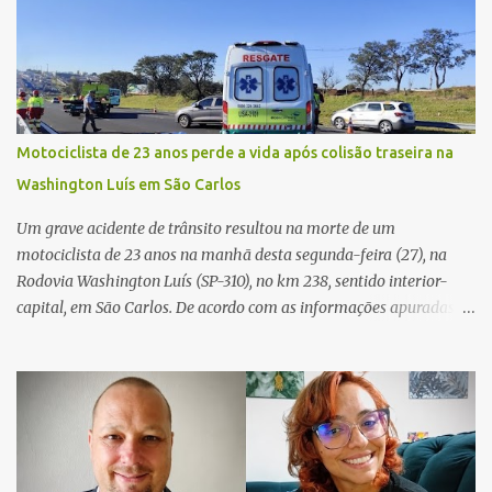
externa, quando dois homens armados passaram a efetuar
diversos disparos. Duas vítimas morreram ainda no local. Outras
três pessoas foram baleadas e socorridas. Até o momento, não
foram divulgadas informações oficiais sobre o estado de saúde dos
feridos. Equipes da Polícia Militar de Santa Gertrudes atenderam a
ocorrência e isolaram a área para o trabalho da perícia. Até a
Motociclista de 23 anos perde a vida após colisão traseira na
última atualização, nenhum suspeito havia sido preso. A Polícia
Washington Luís em São Carlos
Civil investigará a motivação da briga, a autoria dos disparos e as
circunstâncias do crime. A ocorrência segue em anda...
Um grave acidente de trânsito resultou na morte de um
motociclista de 23 anos na manhã desta segunda-feira (27), na
Rodovia Washington Luís (SP-310), no km 238, sentido interior-
capital, em São Carlos. De acordo com as informações apuradas no
local, a vítima conduzia uma motocicleta quando acabou colidindo
na traseira de um Jeep Renegade. Segundo relato da condutora do
veículo, o trânsito estava lento e congestionado devido a obras
realizadas na rodovia, momento em que ocorreu o impacto. Com
a violência da colisão, o motociclista foi arremessado ao solo.
Testemunhas relataram que o capacete teria se desprendido
durante o acidente. O jovem sofreu ferimentos gravíssimos e