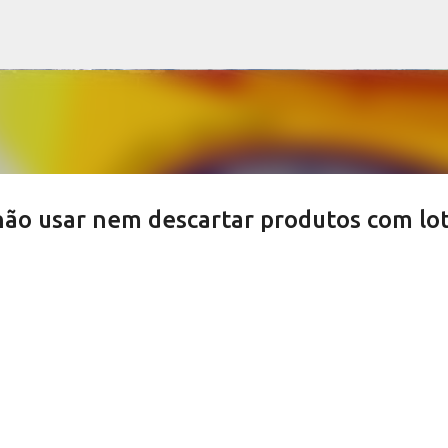
Pular para o conteúdo principal
não usar nem descartar produtos com lo