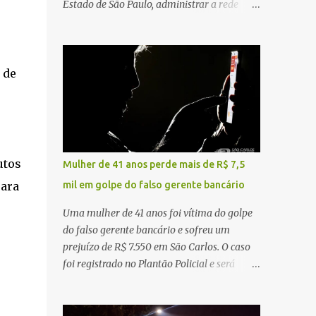
Estado de São Paulo, administrar a rede
constataram o óbito da vítima. Fonte: São
pública significa tomar decisões que
Carlos Agora
impactam diariamente milhares de pessoas.
A cidade concentra hospitais, unidades
especializadas e serviços de média e alta
 de
complexidade que atendem pacientes não
apenas do município, mas também de
diversas cidades do entorno, ampliando
significativamente a responsabilidade da
gestão sobre o Sistema Único de Saúde
utos
Mulher de 41 anos perde mais de R$ 7,5
(SUS). Nos últimos anos, o Governo Federal
mil em golpe do falso gerente bancário
para
tem ampliado investimentos destinados ao
fortalecimento da atenção básica, da
Uma mulher de 41 anos foi vítima do golpe
infraestrutura hospitalar e da
do falso gerente bancário e sofreu um
regionalização dos serviços de saúde.
prejuízo de R$ 7.550 em São Carlos. O caso
Entretanto, em um cenário de demandas
foi registrado no Plantão Policial e será
crescentes e recursos necessariamente
investigado pela Polícia Civil como
limitados, a principal missão da gestão
estelionato. De acordo com o boletim de
pública não é apenas investir mais, mas
ocorrência, a vítima recebeu contato pelo