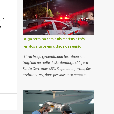
decidir melhor onde investir para produzir o
WhatsApp de um homem que afirmava ser
maior benefício possível à população. Essa
o novo gerente da conta bancária da
reflexão encontra respaldo tanto na teoria
empresa. O suspeito alegou que seria
, a
da admini...
necessário atualizar o cadastro da conta e
a
passou a orientar a vítima sobre os
procedimentos que deveriam ser realizados.
Briga termina com dois mortos e três
Dias depois, o golpista enviou um
feridos a tiros em cidade da região
documento em PDF simulando uma
comunicação oficial da instituição
Uma briga generalizada terminou em
financeira. Na sequência, entrou em contato
tragédia na noite deste domingo (26), em
por telefone e encaminhou um link,
Santa Gertrudes (SP). Segundo informações
orientando a vítima a acessá-lo pelo
preliminares, duas pessoas morreram e
computador para concluir a suposta
outras três ficaram feridas após disparos de
atualização cadastral. Após realizar o
arma de fogo nas proximidades de uma
procedimento, a conta bancária ficou
adega. O caso aconteceu por volta das
bloqueada por algumas horas. Sem
20h40, na região da Avenida João Vitte. De
conseguir acessar o sistema, a vítima tentou
acordo com as primeiras informações, a
novamente contato com o suposto gerente,
confusão teria começado dentro do