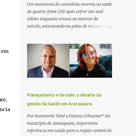
Um motorista de caminhão morreu na tarde
de quarta-feira (29) após sofrer um mal
súbito enquanto estava no interior do
veículo, estacionado no pátio de um posto de
serviços às margens da Rodovia Washington
Luís (SP-310), na altura do km 261, em
Araraquara. De acordo com informações da
m em
Artesp, a concessionária foi acionada por
meio do telefone 0800 após relatos de que
havia um condutor inconsciente dentro de
um caminhão. Equipes de resgate foram
rapidamente deslocadas ao local e
encontraram a vítima em parada
Planejamento e decisão: o desafio da
cardiorrespiratória. Os socorristas iniciaram
te,
gestão da Saúde em Araraquara
imediatamente as manobras de reanimação
ância
cardiopulmonar (RCP), porém, apesar de
Por Humberto Tobé e Fatima Crhistine* No
todos os esforços, o motorista não
município de Araraquara, importante
respondeu aos procedimentos. Às 17h03,
referência em saúde para a região central do
médicos da Unidade de Suporte Avançado