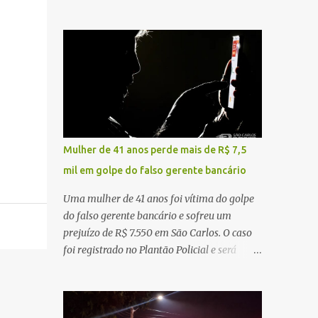
sentido interior-capital, em São Carlos. De
ruído, característica compatível com o
acordo com as informações apuradas no
problema mecânico que o veículo já
local, a vítima conduzia uma motocicleta
apresentava antes do furto. O carro possui
quando acabou colidindo na traseira de um
seguro e, segundo a v...
Jeep Renegade. Segundo relato da condutora
do veículo, o trânsito estava lento e
congestionado devido a obras realizadas na
rodovia, momento em que ocorreu o
impacto. Com a violência da colisão, o
Mulher de 41 anos perde mais de R$ 7,5
motociclista foi arremessado ao solo.
mil em golpe do falso gerente bancário
Testemunhas relataram que o capacete teria
se desprendido durante o acidente. O jovem
Uma mulher de 41 anos foi vítima do golpe
sofreu ferimentos gravíssimos e morreu
do falso gerente bancário e sofreu um
ainda no local. Equipes de resgate e de
prejuízo de R$ 7.550 em São Carlos. O caso
atendimento da concessionária responsável
foi registrado no Plantão Policial e será
pela rodovia foram acionadas e realizaram
investigado pela Polícia Civil como
a sinalização da via, além de prestarem
estelionato. De acordo com o boletim de
socorro à vítima. No entanto, o óbito foi
ocorrência, a vítima recebeu contato pelo
constatado ainda no local do acidente. A