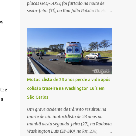
placas GAQ-5D53, foi furtado na noite de
Carlos Agora
sexta-feira (31), na Rua Julia Paixão David,
no bairro Zavaglia, em São Carlos. De
os
acordo com o boletim de ocorrência, o
motorista seguia pela via quando o veículo
apresentou uma pane elétrica no painel,
deixando de funcionar e impossibilitando
uma nova partida. Ainda segundo o registro
policial, o condutor estacionou o carro,
certificou-se de que todas as portas estavam
trancadas, permaneceu com a chave de
Motociclista de 23 anos perde a vida após
ignição e se ausentou do local por cerca de
colisão traseira na Washington Luís em
tre
dez minutos para buscar ajuda. Ao retornar,
São Carlos
constatou que o automóvel havia
da
desaparecido. A vítima realizou buscas pelas
Um grave acidente de trânsito resultou na
imediações, mas não conseguiu localizar o
morte de um motociclista de 23 anos na
veículo. Conforme o boletim, um menino de
manhã desta segunda-feira (27), na Rodovia
aproximadamente 10 anos relatou ter visto
Washington Luís (SP-310), no km 238,
a Spin passando pelo local fazendo um forte