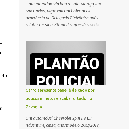
Uma moradora do bairro Vila Marigo, em
São Carlos, registrou um boletim de
ocorrência na Delegacia Eletrônica após
relatar ter sido vítima de agressões verbais
durante a entrega de um pedido por um
entregador de aplicativo. Segundo o boletim,
-
o caso ocorreu por volta das 17h de sexta-
a
feira (31). A mulher afirmou que o
entregador teria acionado o interfone de
forma equivocada e, em seguida, passou a
gritar em frente ao prédio, chamando a
 do
atenção de moradores e de pessoas que
estavam nas proximidades. Ainda conforme
Carro apresenta pane, é deixado por
o registro policial, a vítima relatou que, ao
poucos minutos e acaba furtado no
receber a entrega, voltou a ser ofendida com
Zavaglia
s
palavras de baixo calão e insultos. Ela
informou à Polícia Civil que mora sozinha e
Um automóvel Chevrolet Spin 1.8 LT
que se sentiu ameaçada, coagida e
Adventure, cinza, ano/modelo 2017/2018,
humilhada com a situação. Fonte: São