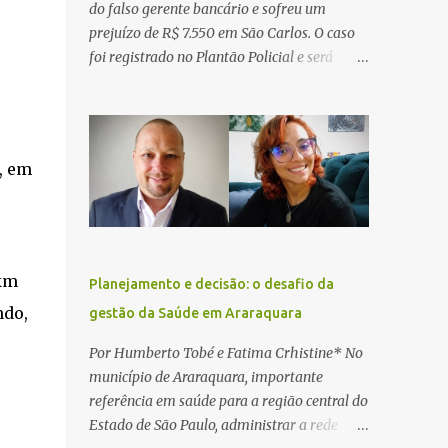
do falso gerente bancário e sofreu um
prejuízo de R$ 7.550 em São Carlos. O caso
foi registrado no Plantão Policial e será
investigado pela Polícia Civil como
estelionato. De acordo com o boletim de
ocorrência, a vítima recebeu contato pelo
WhatsApp de um homem que afirmava ser
, em
o novo gerente da conta bancária da
empresa. O suspeito alegou que seria
necessário atualizar o cadastro da conta e
passou a orientar a vítima sobre os
procedimentos que deveriam ser realizados.
 km
Planejamento e decisão: o desafio da
Dias depois, o golpista enviou um
ndo,
gestão da Saúde em Araraquara
documento em PDF simulando uma
comunicação oficial da instituição
Por Humberto Tobé e Fatima Crhistine* No
financeira. Na sequência, entrou em contato
município de Araraquara, importante
por telefone e encaminhou um link,
referência em saúde para a região central do
orientando a vítima a acessá-lo pelo
Estado de São Paulo, administrar a rede
computador para concluir a suposta