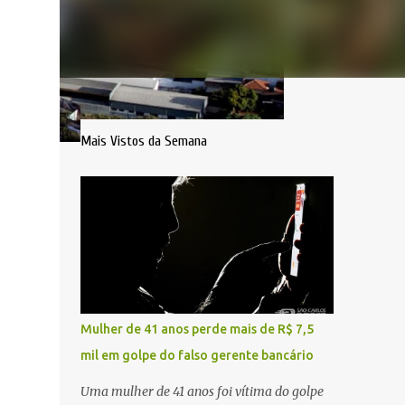
Mais Vistos da Semana
Mulher de 41 anos perde mais de R$ 7,5
mil em golpe do falso gerente bancário
Uma mulher de 41 anos foi vítima do golpe