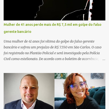
Mulher de 41 anos perde mais de R$ 7,5 mil em golpe do falso
gerente bancário
Uma mulher de 41 anos foi vítima do golpe do falso gerente
bancário e sofreu um prejuízo de R$ 7.550 em São Carlos. O caso
foi registrado no Plantão Policial e será investigado pela Polícia
Civil como estelionato. De acordo com o boletim de ocorrência, a
vítima recebeu contato pelo WhatsApp de um homem que
afirmava ser o novo gerente da conta bancária da empresa. O
suspeito alegou que seria necessário atualizar o cadastro da conta
e passou a orientar a vítima sobre os procedimentos que deveriam
ser realizados. Dias depois, o golpista enviou um documento em
PDF simulando uma comunicação oficial da instituição financeira.
Na sequência, entrou em contato por telefone e encaminhou um
link, orientando a vítima a acessá-lo pelo computador para