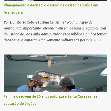
concluir a suposta atualização cadastral. Após realizar o
Planejamento e decisão: o desafio da gestão da Saúde em
procedimento, a conta bancária ficou bloqueada por algumas
Araraquara
horas. Sem conseguir acessar o sistema, a vítima tentou
novamente contato com o suposto gerente, mas não obteve
Por Humberto Tobé e Fatima Crhistine* No município de
resposta. Na segunda-fe...
Araraquara, importante referência em saúde para a região central
do Estado de São Paulo, administrar a rede pública significa tomar
decisões que impactam diariamente milhares de pessoas. A cidade
concentra hospitais, unidades especializadas e serviços de média e
alta complexidade que atendem pacientes não apenas do
município, mas também de diversas cidades do entorno,
ampliando significativamente a responsabilidade da gestão sobre
o Sistema Único de Saúde (SUS). Nos últimos anos, o Governo
Federal tem ampliado investimentos destinados ao fortalecimento
da atenção básica, da infraestrutura hospitalar e da
regionalização dos serviços de saúde. Entretanto, em um cenário
de demandas crescentes e recursos necessariamente limitados, a
Família de jovem de 20 anos autoriza e Santa Casa realiza
principal missão da gestão pública não é apenas investir mais,
captação de órgãos
mas decidir melhor onde investir para produzir o maior benefício