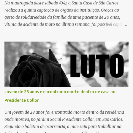
possível à população. Essa reflexão encontra respaldo tanto na
Na madrugada deste sábado (04), a Santa Casa de São Carlos
teoria da admini...
realizou a quinta captação de órgãos da instituição. Graças ao
gesto de solidariedade da família de uma paciente de 20 anos,
vítima de acidente de moto na última semana, foi possível captar o
coração, os rins e as córneas, possibilitando que até cinco pessoas
tenham uma nova oportunidade de vida por meio do transplante.
Por se tratar de um órgão com curto tempo de preservação, a
equipe responsável pela captação do coração chegou a São Carlos
em uma aeronave da Força Aérea Brasileira (FAB), garantindo
agilidade no transporte e na realização do procedimento. Após a
retirada do órgão, a Guarda Civil Municipal (GCM), por meio da
Prefeitura de São Carlos, realizou o transporte do coração até o
aeroporto, de onde a aeronave da FAB seguiu com o órgão para
Jovem de 28 anos é encontrado morto dentro de casa no
dar continuidade ao processo de transplante. A captação foi
Presidente Collor
coordenada pela Comissão Intra-Hospitalar de Doação de Órgãos
e Tecidos para Transplantes (CIHDOTT) da Santa Ca...
Um jovem de 28 anos foi encontrado morto dentro da residência
onde morava, no Jardim Social Presidente Collor, em São Carlos.
Segundo o boletim de ocorrência, a mãe saiu para trabalhar no