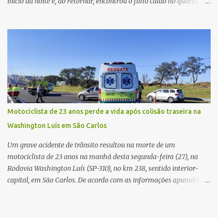
início da noite e, ao retornar, encontrou o filho caído no quarto,
com espuma na boca, acionando imediatamente o Samu. O
médico confirmou o óbito no local. Familiares informaram que o
jovem apresentava problemas de saúde. Fonte: São Carlos Agora
Motociclista de 23 anos perde a vida após colisão traseira na
Washington Luís em São Carlos
Um grave acidente de trânsito resultou na morte de um
motociclista de 23 anos na manhã desta segunda-feira (27), na
Rodovia Washington Luís (SP-310), no km 238, sentido interior-
capital, em São Carlos. De acordo com as informações apuradas no
local, a vítima conduzia uma motocicleta quando acabou colidindo
na traseira de um Jeep Renegade. Segundo relato da condutora do
veículo, o trânsito estava lento e congestionado devido a obras