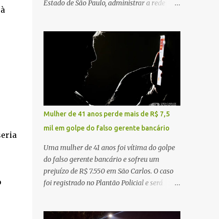
Estado de São Paulo, administrar a rede
 à
constataram o óbito da vítima. Fonte: São
pública significa tomar decisões que
Carlos Agora
impactam diariamente milhares de pessoas.
A cidade concentra hospitais, unidades
especializadas e serviços de média e alta
complexidade que atendem pacientes não
apenas do município, mas também de
diversas cidades do entorno, ampliando
significativamente a responsabilidade da
gestão sobre o Sistema Único de Saúde
Mulher de 41 anos perde mais de R$ 7,5
(SUS). Nos últimos anos, o Governo Federal
mil em golpe do falso gerente bancário
tem ampliado investimentos destinados ao
seria
fortalecimento da atenção básica, da
Uma mulher de 41 anos foi vítima do golpe
infraestrutura hospitalar e da
do falso gerente bancário e sofreu um
regionalização dos serviços de saúde.
prejuízo de R$ 7.550 em São Carlos. O caso
Entretanto, em um cenário de demandas
o
foi registrado no Plantão Policial e será
crescentes e recursos necessariamente
investigado pela Polícia Civil como
limitados, a principal missão da gestão
estelionato. De acordo com o boletim de
pública não é apenas investir mais, mas
ocorrência, a vítima recebeu contato pelo