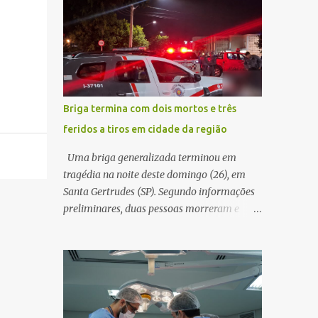
decidir melhor onde investir para produzir o
WhatsApp de um homem que afirmava ser
maior benefício possível à população. Essa
o novo gerente da conta bancária da
reflexão encontra respaldo tanto na teoria
empresa. O suspeito alegou que seria
da admini...
necessário atualizar o cadastro da conta e
passou a orientar a vítima sobre os
procedimentos que deveriam ser realizados.
Briga termina com dois mortos e três
Dias depois, o golpista enviou um
feridos a tiros em cidade da região
documento em PDF simulando uma
comunicação oficial da instituição
Uma briga generalizada terminou em
financeira. Na sequência, entrou em contato
tragédia na noite deste domingo (26), em
por telefone e encaminhou um link,
Santa Gertrudes (SP). Segundo informações
orientando a vítima a acessá-lo pelo
preliminares, duas pessoas morreram e
computador para concluir a suposta
outras três ficaram feridas após disparos de
atualização cadastral. Após realizar o
arma de fogo nas proximidades de uma
procedimento, a conta bancária ficou
adega. O caso aconteceu por volta das
bloqueada por algumas horas. Sem
20h40, na região da Avenida João Vitte. De
conseguir acessar o sistema, a vítima tentou
acordo com as primeiras informações, a
novamente contato com o suposto gerente,
confusão teria começado dentro do