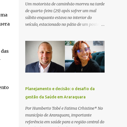
Um motorista de caminhão morreu na tarde
de quarta-feira (29) após sofrer um mal
tima
súbito enquanto estava no interior do
uera
veículo, estacionado no pátio de um posto de
serviços às margens da Rodovia Washington
Luís (SP-310), na altura do km 261, em
Araraquara. De acordo com informações da
 das
Artesp, a concessionária foi acionada por
meio do telefone 0800 após relatos de que
r
havia um condutor inconsciente dentro de
um caminhão. Equipes de resgate foram
rapidamente deslocadas ao local e
encontraram a vítima em parada
ento
Planejamento e decisão: o desafio da
cardiorrespiratória. Os socorristas iniciaram
gestão da Saúde em Araraquara
imediatamente as manobras de reanimação
cardiopulmonar (RCP), porém, apesar de
Por Humberto Tobé e Fatima Crhistine* No
todos os esforços, o motorista não
município de Araraquara, importante
respondeu aos procedimentos. Às 17h03,
referência em saúde para a região central do
médicos da Unidade de Suporte Avançado