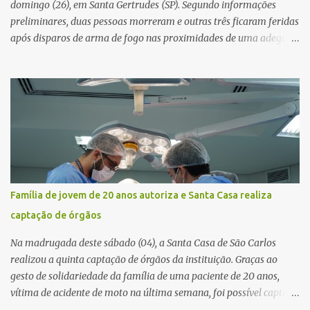
domingo (26), em Santa Gertrudes (SP). Segundo informações
preliminares, duas pessoas morreram e outras três ficaram feridas
após disparos de arma de fogo nas proximidades de uma adega. O
caso aconteceu por volta das 20h40, na região da Avenida João
Vitte. De acordo com as primeiras informações, a confusão teria
começado dentro do estabelecimento e se estendido para a área
externa, quando dois homens armados passaram a efetuar
diversos disparos. Duas vítimas morreram ainda no local. Outras
três pessoas foram baleadas e socorridas. Até o momento, não
foram divulgadas informações oficiais sobre o estado de saúde dos
feridos. Equipes da Polícia Militar de Santa Gertrudes atenderam a
ocorrência e isolaram a área para o trabalho da perícia. Até a
Família de jovem de 20 anos autoriza e Santa Casa realiza
última atualização, nenhum suspeito havia sido preso. A Polícia
captação de órgãos
Civil investigará a motivação da briga, a autoria dos disparos e as
circunstâncias do crime. A ocorrência segue em anda...
Na madrugada deste sábado (04), a Santa Casa de São Carlos
realizou a quinta captação de órgãos da instituição. Graças ao
gesto de solidariedade da família de uma paciente de 20 anos,
vítima de acidente de moto na última semana, foi possível captar o
coração, os rins e as córneas, possibilitando que até cinco pessoas