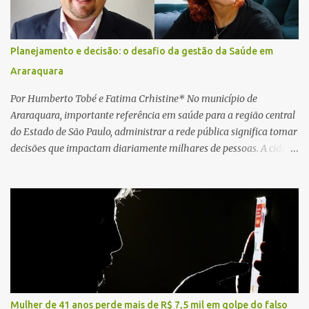
cardiopulmonar (RCP), porém, apesar de todos os esforços, o
motorista não respondeu aos procedimentos. Às 17h03, médicos
da Unidade de Suporte Avançado constataram o óbito da vítima.
Planejamento e decisão: o desafio da gestão da Saúde em
Fonte: São Carlos Agora
Araraquara
Por Humberto Tobé e Fatima Crhistine* No município de
Araraquara, importante referência em saúde para a região central
do Estado de São Paulo, administrar a rede pública significa tomar
decisões que impactam diariamente milhares de pessoas. A cidade
concentra hospitais, unidades especializadas e serviços de média e
alta complexidade que atendem pacientes não apenas do
município, mas também de diversas cidades do entorno,
ampliando significativamente a responsabilidade da gestão sobre
o Sistema Único de Saúde (SUS). Nos últimos anos, o Governo
Federal tem ampliado investimentos destinados ao fortalecimento
da atenção básica, da infraestrutura hospitalar e da
regionalização dos serviços de saúde. Entretanto, em um cenário
de demandas crescentes e recursos necessariamente limitados, a
Mulher de 41 anos perde mais de R$ 7,5 mil em golpe do falso