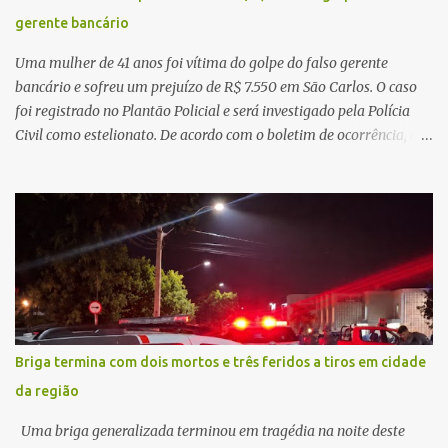
principal missão da gestão pública não é apenas investir mais,
gerente bancário
mas decidir melhor onde investir para produzir o maior benefício
possível à população. Essa reflexão encontra respaldo tanto na
Uma mulher de 41 anos foi vítima do golpe do falso gerente
teoria da admini...
bancário e sofreu um prejuízo de R$ 7.550 em São Carlos. O caso
foi registrado no Plantão Policial e será investigado pela Polícia
Civil como estelionato. De acordo com o boletim de ocorrência, a
vítima recebeu contato pelo WhatsApp de um homem que
afirmava ser o novo gerente da conta bancária da empresa. O
suspeito alegou que seria necessário atualizar o cadastro da conta
e passou a orientar a vítima sobre os procedimentos que deveriam
ser realizados. Dias depois, o golpista enviou um documento em
PDF simulando uma comunicação oficial da instituição financeira.
Na sequência, entrou em contato por telefone e encaminhou um
link, orientando a vítima a acessá-lo pelo computador para
concluir a suposta atualização cadastral. Após realizar o
Briga termina com dois mortos e três feridos a tiros em cidade
procedimento, a conta bancária ficou bloqueada por algumas
da região
horas. Sem conseguir acessar o sistema, a vítima tentou
novamente contato com o suposto gerente, mas não obteve
Uma briga generalizada terminou em tragédia na noite deste
resposta. Na segunda-fe...