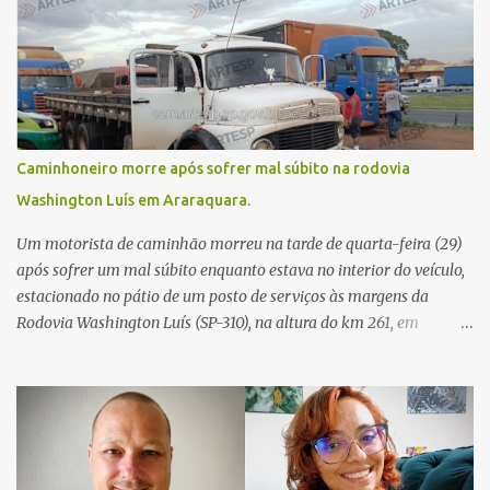
Caminhoneiro morre após sofrer mal súbito na rodovia
Washington Luís em Araraquara.
Um motorista de caminhão morreu na tarde de quarta-feira (29)
após sofrer um mal súbito enquanto estava no interior do veículo,
estacionado no pátio de um posto de serviços às margens da
Rodovia Washington Luís (SP-310), na altura do km 261, em
Araraquara. De acordo com informações da Artesp, a
concessionária foi acionada por meio do telefone 0800 após
relatos de que havia um condutor inconsciente dentro de um
caminhão. Equipes de resgate foram rapidamente deslocadas ao
local e encontraram a vítima em parada cardiorrespiratória. Os
socorristas iniciaram imediatamente as manobras de reanimação