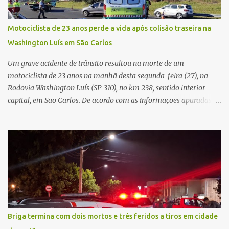
pelas imediações, mas não conseguiu localizar o veículo.
Conforme o boletim, um menino de aproximadamente 10 anos
Motociclista de 23 anos perde a vida após colisão traseira na
relatou ter visto a Spin passando pelo local fazendo um forte ruído,
Washington Luís em São Carlos
característica compatível com o problema mecânico que o veículo
já apresentava antes do furto. O carro possui seguro e, segundo a
Um grave acidente de trânsito resultou na morte de um
v...
motociclista de 23 anos na manhã desta segunda-feira (27), na
Rodovia Washington Luís (SP-310), no km 238, sentido interior-
capital, em São Carlos. De acordo com as informações apuradas no
local, a vítima conduzia uma motocicleta quando acabou colidindo
na traseira de um Jeep Renegade. Segundo relato da condutora do
veículo, o trânsito estava lento e congestionado devido a obras
realizadas na rodovia, momento em que ocorreu o impacto. Com
a violência da colisão, o motociclista foi arremessado ao solo.
Testemunhas relataram que o capacete teria se desprendido
durante o acidente. O jovem sofreu ferimentos gravíssimos e
morreu ainda no local. Equipes de resgate e de atendimento da
concessionária responsável pela rodovia foram acionadas e
Briga termina com dois mortos e três feridos a tiros em cidade
realizaram a sinalização da via, além de prestarem socorro à