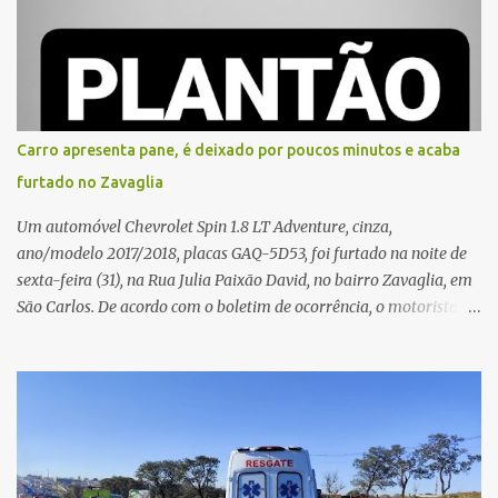
atenção de moradores e de pessoas que estavam nas
proximidades. Ainda conforme o registro policial, a vítima relatou
que, ao receber a entrega, voltou a ser ofendida com palavras de
baixo calão e insultos. Ela informou à Polícia Civil que mora
sozinha e que se sentiu ameaçada, coagida e humilhada com a
situação. Fonte: São Carlos Agora
Carro apresenta pane, é deixado por poucos minutos e acaba
furtado no Zavaglia
Um automóvel Chevrolet Spin 1.8 LT Adventure, cinza,
ano/modelo 2017/2018, placas GAQ-5D53, foi furtado na noite de
sexta-feira (31), na Rua Julia Paixão David, no bairro Zavaglia, em
São Carlos. De acordo com o boletim de ocorrência, o motorista
seguia pela via quando o veículo apresentou uma pane elétrica no
painel, deixando de funcionar e impossibilitando uma nova
partida. Ainda segundo o registro policial, o condutor estacionou o
carro, certificou-se de que todas as portas estavam trancadas,
permaneceu com a chave de ignição e se ausentou do local por
cerca de dez minutos para buscar ajuda. Ao retornar, constatou
que o automóvel havia desaparecido. A vítima realizou buscas