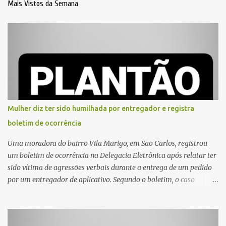
Mais Vistos da Semana
Mulher diz ter sido humilhada por entregador e registra
boletim de ocorrência
Uma moradora do bairro Vila Marigo, em São Carlos, registrou
um boletim de ocorrência na Delegacia Eletrônica após relatar ter
sido vítima de agressões verbais durante a entrega de um pedido
por um entregador de aplicativo. Segundo o boletim, o caso
ocorreu por volta das 17h de sexta-feira (31). A mulher afirmou
que o entregador teria acionado o interfone de forma equivocada
e, em seguida, passou a gritar em frente ao prédio, chamando a