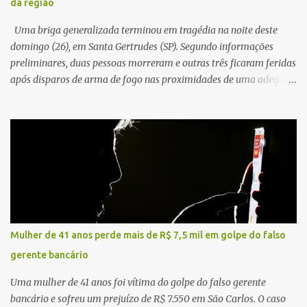
da região
vítima. No entanto, o óbito foi constatado ainda no local do
acidente. A Polícia Militar Rodoviária compareceu para o registro
Uma briga generalizada terminou em tragédia na noite deste
da ocorrência...
domingo (26), em Santa Gertrudes (SP). Segundo informações
preliminares, duas pessoas morreram e outras três ficaram feridas
após disparos de arma de fogo nas proximidades de uma adega. O
caso aconteceu por volta das 20h40, na região da Avenida João
Vitte. De acordo com as primeiras informações, a confusão teria
começado dentro do estabelecimento e se estendido para a área
externa, quando dois homens armados passaram a efetuar
diversos disparos. Duas vítimas morreram ainda no local. Outras
três pessoas foram baleadas e socorridas. Até o momento, não
foram divulgadas informações oficiais sobre o estado de saúde dos
feridos. Equipes da Polícia Militar de Santa Gertrudes atenderam a
ocorrência e isolaram a área para o trabalho da perícia. Até a
Mulher de 41 anos perde mais de R$ 7,5 mil em golpe do falso
última atualização, nenhum suspeito havia sido preso. A Polícia
gerente bancário
Civil investigará a motivação da briga, a autoria dos disparos e as
circunstâncias do crime. A ocorrência segue em anda...
Uma mulher de 41 anos foi vítima do golpe do falso gerente
bancário e sofreu um prejuízo de R$ 7.550 em São Carlos. O caso