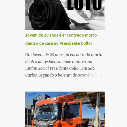
maior benefício possível à população. Essa
oportunidade de vida por meio do
reflexão encontra respaldo tanto na teoria
transplante. Por se tratar de um órgão com
da admini...
curto tempo de preservação, a equipe
responsável pela captação do coração
chegou a São Carlos em uma aeronave da
Jovem de 28 anos é encontrado morto
Força Aérea Brasileira (FAB), garantindo
dentro de casa no Presidente Collor
agilidade no transporte e na realização do
procedimento. Após a retirada do órgão, a
Um jovem de 28 anos foi encontrado morto
Guarda Civil Municipal (GCM), por meio da
dentro da residência onde morava, no
Prefeitura de São Carlos, realizou o
Jardim Social Presidente Collor, em São
transporte do coração até o aeroporto, de
Carlos. Segundo o boletim de ocorrência, a
onde a aeronave da FAB seguiu com o órgão
mãe saiu para trabalhar no início da noite e,
para dar continuidade ao processo de
ao retornar, encontrou o filho caído no
transplante. A captação foi coordenada pela
quarto, com espuma na boca, acionando
Comissão Intra-Hospitalar de Doação de
imediatamente o Samu. O médico
Órgãos e Tecidos para Transplantes
confirmou o óbito no local. Familiares
(CIHDOTT) da Santa Ca...
informaram que o jovem apresentava
problemas de saúde. Fonte: São Carlos