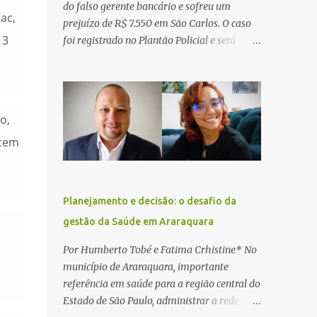
do falso gerente bancário e sofreu um
ac,
prejuízo de R$ 7.550 em São Carlos. O caso
 3
foi registrado no Plantão Policial e será
investigado pela Polícia Civil como
estelionato. De acordo com o boletim de
ocorrência, a vítima recebeu contato pelo
WhatsApp de um homem que afirmava ser
o,
o novo gerente da conta bancária da
 tem
empresa. O suspeito alegou que seria
necessário atualizar o cadastro da conta e
passou a orientar a vítima sobre os
procedimentos que deveriam ser realizados.
Planejamento e decisão: o desafio da
Dias depois, o golpista enviou um
gestão da Saúde em Araraquara
documento em PDF simulando uma
comunicação oficial da instituição
Por Humberto Tobé e Fatima Crhistine* No
financeira. Na sequência, entrou em contato
município de Araraquara, importante
por telefone e encaminhou um link,
referência em saúde para a região central do
orientando a vítima a acessá-lo pelo
Estado de São Paulo, administrar a rede
computador para concluir a suposta