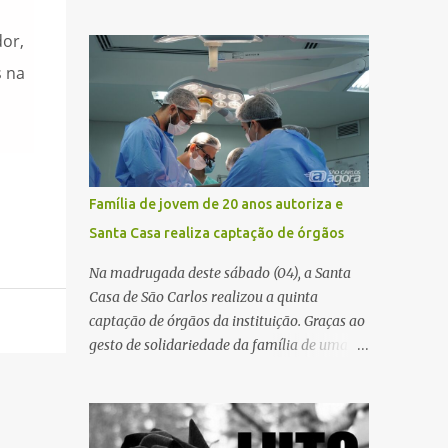
pública significa tomar decisões que
atualização cadastral. Após realizar o
impactam diariamente milhares de pessoas.
dor,
procedimento, a conta bancária ficou
A cidade concentra hospitais, unidades
bloqueada por algumas horas. Sem
s na
especializadas e serviços de média e alta
conseguir acessar o sistema, a vítima tentou
complexidade que atendem pacientes não
novamente contato com o suposto gerente,
apenas do município, mas também de
mas não obteve resposta. Na segunda-fe...
diversas cidades do entorno, ampliando
significativamente a responsabilidade da
gestão sobre o Sistema Único de Saúde
Família de jovem de 20 anos autoriza e
(SUS). Nos últimos anos, o Governo Federal
Santa Casa realiza captação de órgãos
tem ampliado investimentos destinados ao
fortalecimento da atenção básica, da
Na madrugada deste sábado (04), a Santa
infraestrutura hospitalar e da
Casa de São Carlos realizou a quinta
regionalização dos serviços de saúde.
captação de órgãos da instituição. Graças ao
Entretanto, em um cenário de demandas
gesto de solidariedade da família de uma
crescentes e recursos necessariamente
paciente de 20 anos, vítima de acidente de
limitados, a principal missão da gestão
moto na última semana, foi possível captar
pública não é apenas investir mais, mas
o coração, os rins e as córneas, possibilitando
decidir melhor onde investir para produzir o
que até cinco pessoas tenham uma nova