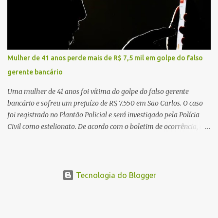
a violência da colisão, o motociclista foi arremessado ao solo.
Testemunhas relataram que o capacete teria se desprendido
durante o acidente. O jovem sofreu ferimentos gravíssimos e
morreu ainda no local. Equipes de resgate e de atendimento da
concessionária responsável pela rodovia foram acionadas e
Mulher de 41 anos perde mais de R$ 7,5 mil em golpe do falso
realizaram a sinalização da via, além de prestarem socorro à
gerente bancário
vítima. No entanto, o óbito foi constatado ainda no local do
acidente. A Polícia Militar Rodoviária compareceu para o registro
Uma mulher de 41 anos foi vítima do golpe do falso gerente
da ocorrência...
bancário e sofreu um prejuízo de R$ 7.550 em São Carlos. O caso
foi registrado no Plantão Policial e será investigado pela Polícia
Civil como estelionato. De acordo com o boletim de ocorrência, a
vítima recebeu contato pelo WhatsApp de um homem que
afirmava ser o novo gerente da conta bancária da empresa. O
suspeito alegou que seria necessário atualizar o cadastro da conta
e passou a orientar a vítima sobre os procedimentos que deveriam
Tecnologia do Blogger
ser realizados. Dias depois, o golpista enviou um documento em
PDF simulando uma comunicação oficial da instituição financeira.
Na sequência, entrou em contato por telefone e encaminhou um