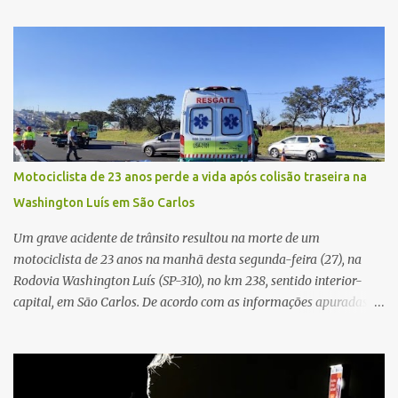
Vitte. De acordo com as primeiras informações, a confusão teria
começado dentro do estabelecimento e se estendido para a área
externa, quando dois homens armados passaram a efetuar
diversos disparos. Duas vítimas morreram ainda no local. Outras
três pessoas foram baleadas e socorridas. Até o momento, não
foram divulgadas informações oficiais sobre o estado de saúde dos
feridos. Equipes da Polícia Militar de Santa Gertrudes atenderam a
ocorrência e isolaram a área para o trabalho da perícia. Até a
Motociclista de 23 anos perde a vida após colisão traseira na
última atualização, nenhum suspeito havia sido preso. A Polícia
Washington Luís em São Carlos
Civil investigará a motivação da briga, a autoria dos disparos e as
circunstâncias do crime. A ocorrência segue em anda...
Um grave acidente de trânsito resultou na morte de um
motociclista de 23 anos na manhã desta segunda-feira (27), na
Rodovia Washington Luís (SP-310), no km 238, sentido interior-
capital, em São Carlos. De acordo com as informações apuradas no
local, a vítima conduzia uma motocicleta quando acabou colidindo
na traseira de um Jeep Renegade. Segundo relato da condutora do
veículo, o trânsito estava lento e congestionado devido a obras
realizadas na rodovia, momento em que ocorreu o impacto. Com