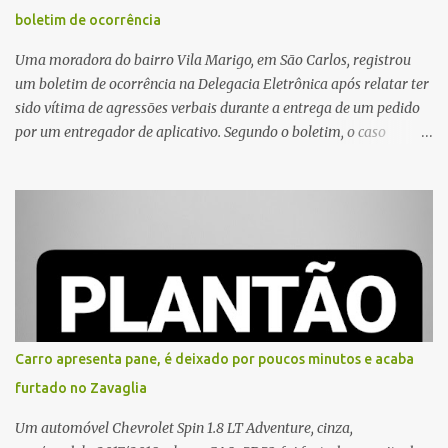
boletim de ocorrência
Uma moradora do bairro Vila Marigo, em São Carlos, registrou
um boletim de ocorrência na Delegacia Eletrônica após relatar ter
sido vítima de agressões verbais durante a entrega de um pedido
por um entregador de aplicativo. Segundo o boletim, o caso
ocorreu por volta das 17h de sexta-feira (31). A mulher afirmou
que o entregador teria acionado o interfone de forma equivocada
e, em seguida, passou a gritar em frente ao prédio, chamando a
atenção de moradores e de pessoas que estavam nas
proximidades. Ainda conforme o registro policial, a vítima relatou
que, ao receber a entrega, voltou a ser ofendida com palavras de
baixo calão e insultos. Ela informou à Polícia Civil que mora
sozinha e que se sentiu ameaçada, coagida e humilhada com a
situação. Fonte: São Carlos Agora
Carro apresenta pane, é deixado por poucos minutos e acaba
furtado no Zavaglia
Um automóvel Chevrolet Spin 1.8 LT Adventure, cinza,