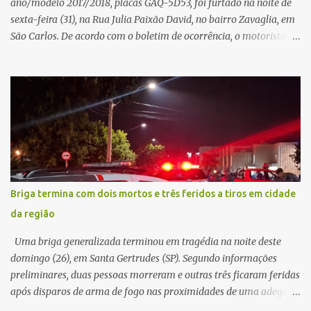
ano/modelo 2017/2018, placas GAQ-5D53, foi furtado na noite de
sexta-feira (31), na Rua Julia Paixão David, no bairro Zavaglia, em
São Carlos. De acordo com o boletim de ocorrência, o motorista
seguia pela via quando o veículo apresentou uma pane elétrica no
painel, deixando de funcionar e impossibilitando uma nova
partida. Ainda segundo o registro policial, o condutor estacionou o
carro, certificou-se de que todas as portas estavam trancadas,
permaneceu com a chave de ignição e se ausentou do local por
cerca de dez minutos para buscar ajuda. Ao retornar, constatou
que o automóvel havia desaparecido. A vítima realizou buscas
pelas imediações, mas não conseguiu localizar o veículo.
Conforme o boletim, um menino de aproximadamente 10 anos
Briga termina com dois mortos e três feridos a tiros em cidade
relatou ter visto a Spin passando pelo local fazendo um forte ruído,
da região
característica compatível com o problema mecânico que o veículo
já apresentava antes do furto. O carro possui seguro e, segundo a
Uma briga generalizada terminou em tragédia na noite deste
v...
domingo (26), em Santa Gertrudes (SP). Segundo informações
preliminares, duas pessoas morreram e outras três ficaram feridas
após disparos de arma de fogo nas proximidades de uma adega. O
caso aconteceu por volta das 20h40, na região da Avenida João