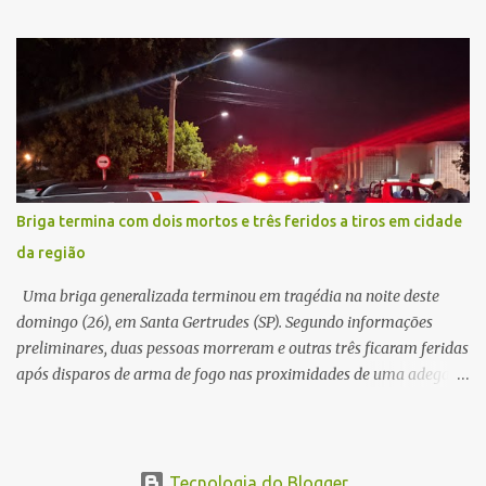
local, a vítima conduzia uma motocicleta quando acabou colidindo
na traseira de um Jeep Renegade. Segundo relato da condutora do
veículo, o trânsito estava lento e congestionado devido a obras
realizadas na rodovia, momento em que ocorreu o impacto. Com
a violência da colisão, o motociclista foi arremessado ao solo.
Testemunhas relataram que o capacete teria se desprendido
durante o acidente. O jovem sofreu ferimentos gravíssimos e
morreu ainda no local. Equipes de resgate e de atendimento da
concessionária responsável pela rodovia foram acionadas e
Briga termina com dois mortos e três feridos a tiros em cidade
realizaram a sinalização da via, além de prestarem socorro à
da região
vítima. No entanto, o óbito foi constatado ainda no local do
acidente. A Polícia Militar Rodoviária compareceu para o registro
Uma briga generalizada terminou em tragédia na noite deste
da ocorrência...
domingo (26), em Santa Gertrudes (SP). Segundo informações
preliminares, duas pessoas morreram e outras três ficaram feridas
após disparos de arma de fogo nas proximidades de uma adega. O
caso aconteceu por volta das 20h40, na região da Avenida João
Vitte. De acordo com as primeiras informações, a confusão teria
começado dentro do estabelecimento e se estendido para a área
externa, quando dois homens armados passaram a efetuar
Tecnologia do Blogger