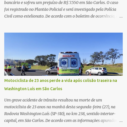
v...
bancário e sofreu um prejuízo de R$ 7.550 em São Carlos. O caso
foi registrado no Plantão Policial e será investigado pela Polícia
Civil como estelionato. De acordo com o boletim de ocorrência, a
vítima recebeu contato pelo WhatsApp de um homem que
afirmava ser o novo gerente da conta bancária da empresa. O
suspeito alegou que seria necessário atualizar o cadastro da conta
e passou a orientar a vítima sobre os procedimentos que deveriam
ser realizados. Dias depois, o golpista enviou um documento em
PDF simulando uma comunicação oficial da instituição financeira.
Na sequência, entrou em contato por telefone e encaminhou um
link, orientando a vítima a acessá-lo pelo computador para
concluir a suposta atualização cadastral. Após realizar o
Motociclista de 23 anos perde a vida após colisão traseira na
procedimento, a conta bancária ficou bloqueada por algumas
Washington Luís em São Carlos
horas. Sem conseguir acessar o sistema, a vítima tentou
novamente contato com o suposto gerente, mas não obteve
Um grave acidente de trânsito resultou na morte de um
resposta. Na segunda-fe...
motociclista de 23 anos na manhã desta segunda-feira (27), na
Rodovia Washington Luís (SP-310), no km 238, sentido interior-
capital, em São Carlos. De acordo com as informações apuradas no