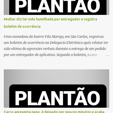
Mulher diz ter sido humilhada por entregador e registra
boletim de ocorrência
Uma moradora do bairro Vila Marigo, em São Carlos, registrou
um boletim de ocorrência na Delegacia Eletrônica após relatar ter
sido vítima de agressões verbais durante a entrega de um pedido
por um entregador de aplicativo. Segundo o boletim, o caso
ocorreu por volta das 17h de sexta-feira (31). A mulher afirmou
que o entregador teria acionado o interfone de forma equivocada
e, em seguida, passou a gritar em frente ao prédio, chamando a
atenção de moradores e de pessoas que estavam nas
proximidades. Ainda conforme o registro policial, a vítima relatou
que, ao receber a entrega, voltou a ser ofendida com palavras de
baixo calão e insultos. Ela informou à Polícia Civil que mora
sozinha e que se sentiu ameaçada, coagida e humilhada com a
situação. Fonte: São Carlos Agora
Carro apresenta pane, é deixado por poucos minutos e acaba