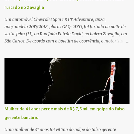
furtado no Zavaglia
Um automóvel Chevrolet Spin 1.8 LT Adventure, cinza,
ano/modelo 2017/2018, placas GAQ-5D53, foi furtado na noite de
sexta-feira (31), na Rua Julia Paixão David, no bairro Zavaglia, em
São Carlos. De acordo com o boletim de ocorrência, o motorista
seguia pela via quando o veículo apresentou uma pane elétrica no
painel, deixando de funcionar e impossibilitando uma nova
partida. Ainda segundo o registro policial, o condutor estacionou o
carro, certificou-se de que todas as portas estavam trancadas,
permaneceu com a chave de ignição e se ausentou do local por
cerca de dez minutos para buscar ajuda. Ao retornar, constatou
que o automóvel havia desaparecido. A vítima realizou buscas
pelas imediações, mas não conseguiu localizar o veículo.
Conforme o boletim, um menino de aproximadamente 10 anos
Mulher de 41 anos perde mais de R$ 7,5 mil em golpe do falso
relatou ter visto a Spin passando pelo local fazendo um forte ruído,
gerente bancário
característica compatível com o problema mecânico que o veículo
já apresentava antes do furto. O carro possui seguro e, segundo a
Uma mulher de 41 anos foi vítima do golpe do falso gerente