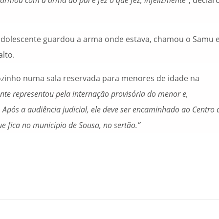
e armou com a arma do pai e fez o que fez, infelizmente”
, declar
 adolescente guardou a arma onde estava, chamou o Samu 
lto.
ozinho numa sala reservada para menores de idade na
ente representou pela internação provisória do menor e,
. Após a audiência judicial, ele deve ser encaminhado ao Centro 
e fica no município de Sousa, no sertão.”