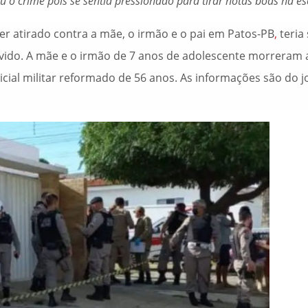
u o crime pois se sentia pressionado para tirar notas boas na e
er atirado contra a mãe, o irmão e o pai em Patos-PB
,
teria 
ivido. A mãe e o irmão de 7 anos de adolescente morreram
icial militar reformado de 56 anos. As informações são do j