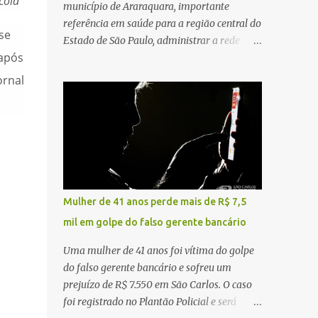
scola
município de Araraquara, importante
referência em saúde para a região central do
se
Estado de São Paulo, administrar a rede
 após
pública significa tomar decisões que
impactam diariamente milhares de pessoas.
ornal
A cidade concentra hospitais, unidades
especializadas e serviços de média e alta
complexidade que atendem pacientes não
apenas do município, mas também de
diversas cidades do entorno, ampliando
significativamente a responsabilidade da
gestão sobre o Sistema Único de Saúde
Mulher de 41 anos perde mais de R$ 7,5
(SUS). Nos últimos anos, o Governo Federal
mil em golpe do falso gerente bancário
tem ampliado investimentos destinados ao
fortalecimento da atenção básica, da
Uma mulher de 41 anos foi vítima do golpe
infraestrutura hospitalar e da
do falso gerente bancário e sofreu um
regionalização dos serviços de saúde.
prejuízo de R$ 7.550 em São Carlos. O caso
Entretanto, em um cenário de demandas
foi registrado no Plantão Policial e será
crescentes e recursos necessariamente