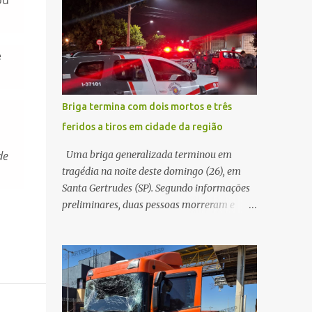
ou
conseguir acessar o sistema, a vítima tentou
quando acabou colidindo na traseira de um
novamente contato com o suposto gerente,
Jeep Renegade. Segundo relato da condutora
mas não obteve resposta. Na segunda-fe...
do veículo, o trânsito estava lento e
e
congestionado devido a obras realizadas na
rodovia, momento em que ocorreu o
impacto. Com a violência da colisão, o
Briga termina com dois mortos e três
motociclista foi arremessado ao solo.
feridos a tiros em cidade da região
Testemunhas relataram que o capacete teria
se desprendido durante o acidente. O jovem
de
Uma briga generalizada terminou em
sofreu ferimentos gravíssimos e morreu
tragédia na noite deste domingo (26), em
ainda no local. Equipes de resgate e de
Santa Gertrudes (SP). Segundo informações
atendimento da concessionária responsável
preliminares, duas pessoas morreram e
pela rodovia foram acionadas e realizaram
outras três ficaram feridas após disparos de
a sinalização da via, além de prestarem
arma de fogo nas proximidades de uma
socorro à vítima. No entanto, o óbito foi
adega. O caso aconteceu por volta das
constatado ainda no local do acidente. A
20h40, na região da Avenida João Vitte. De
Polícia Militar Rodoviária compareceu para
acordo com as primeiras informações, a
o registro da ocorrência...
confusão teria começado dentro do