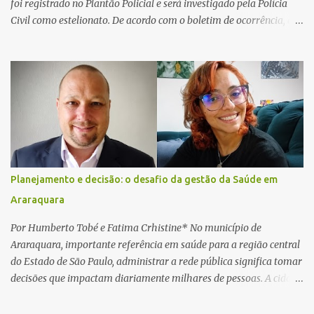
foi registrado no Plantão Policial e será investigado pela Polícia
Civil como estelionato. De acordo com o boletim de ocorrência, a
vítima recebeu contato pelo WhatsApp de um homem que
afirmava ser o novo gerente da conta bancária da empresa. O
suspeito alegou que seria necessário atualizar o cadastro da conta
e passou a orientar a vítima sobre os procedimentos que deveriam
ser realizados. Dias depois, o golpista enviou um documento em
PDF simulando uma comunicação oficial da instituição financeira.
Na sequência, entrou em contato por telefone e encaminhou um
link, orientando a vítima a acessá-lo pelo computador para
concluir a suposta atualização cadastral. Após realizar o
Planejamento e decisão: o desafio da gestão da Saúde em
procedimento, a conta bancária ficou bloqueada por algumas
Araraquara
horas. Sem conseguir acessar o sistema, a vítima tentou
novamente contato com o suposto gerente, mas não obteve
Por Humberto Tobé e Fatima Crhistine* No município de
resposta. Na segunda-fe...
Araraquara, importante referência em saúde para a região central
do Estado de São Paulo, administrar a rede pública significa tomar
decisões que impactam diariamente milhares de pessoas. A cidade
concentra hospitais, unidades especializadas e serviços de média e
alta complexidade que atendem pacientes não apenas do