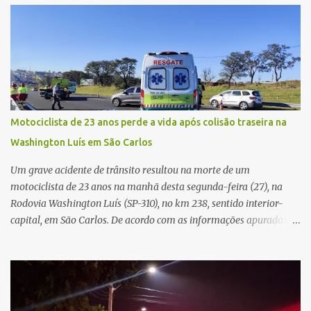
município, mas também de diversas cidades do entorno,
ampliando significativamente a responsabilidade da gestão sobre
o Sistema Único de Saúde (SUS). Nos últimos anos, o Governo
Federal tem ampliado investimentos destinados ao fortalecimento
da atenção básica, da infraestrutura hospitalar e da
regionalização dos serviços de saúde. Entretanto, em um cenário
de demandas crescentes e recursos necessariamente limitados, a
Motociclista de 23 anos perde a vida após colisão traseira na
principal missão da gestão pública não é apenas investir mais,
Washington Luís em São Carlos
mas decidir melhor onde investir para produzir o maior benefício
possível à população. Essa reflexão encontra respaldo tanto na
Um grave acidente de trânsito resultou na morte de um
teoria da admini...
motociclista de 23 anos na manhã desta segunda-feira (27), na
Rodovia Washington Luís (SP-310), no km 238, sentido interior-
capital, em São Carlos. De acordo com as informações apuradas no
local, a vítima conduzia uma motocicleta quando acabou colidindo
na traseira de um Jeep Renegade. Segundo relato da condutora do
veículo, o trânsito estava lento e congestionado devido a obras
realizadas na rodovia, momento em que ocorreu o impacto. Com
a violência da colisão, o motociclista foi arremessado ao solo.