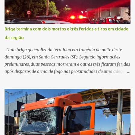
Testemunhas relataram que o capacete teria se desprendido
durante o acidente. O jovem sofreu ferimentos gravíssimos e
morreu ainda no local. Equipes de resgate e de atendimento da
concessionária responsável pela rodovia foram acionadas e
Briga termina com dois mortos e três feridos a tiros em cidade
realizaram a sinalização da via, além de prestarem socorro à
da região
vítima. No entanto, o óbito foi constatado ainda no local do
acidente. A Polícia Militar Rodoviária compareceu para o registro
Uma briga generalizada terminou em tragédia na noite deste
da ocorrência...
domingo (26), em Santa Gertrudes (SP). Segundo informações
preliminares, duas pessoas morreram e outras três ficaram feridas
após disparos de arma de fogo nas proximidades de uma adega. O
caso aconteceu por volta das 20h40, na região da Avenida João
Vitte. De acordo com as primeiras informações, a confusão teria
começado dentro do estabelecimento e se estendido para a área
externa, quando dois homens armados passaram a efetuar
diversos disparos. Duas vítimas morreram ainda no local. Outras
três pessoas foram baleadas e socorridas. Até o momento, não
foram divulgadas informações oficiais sobre o estado de saúde dos
feridos. Equipes da Polícia Militar de Santa Gertrudes atenderam a