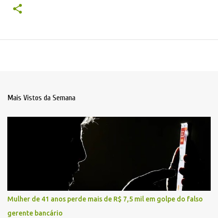
Mais Vistos da Semana
Mulher de 41 anos perde mais de R$ 7,5 mil em golpe do falso
gerente bancário