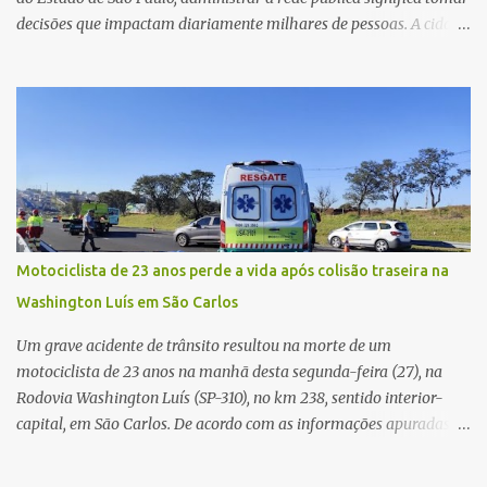
decisões que impactam diariamente milhares de pessoas. A cidade
concentra hospitais, unidades especializadas e serviços de média e
alta complexidade que atendem pacientes não apenas do
município, mas também de diversas cidades do entorno,
ampliando significativamente a responsabilidade da gestão sobre
o Sistema Único de Saúde (SUS). Nos últimos anos, o Governo
Federal tem ampliado investimentos destinados ao fortalecimento
da atenção básica, da infraestrutura hospitalar e da
regionalização dos serviços de saúde. Entretanto, em um cenário
de demandas crescentes e recursos necessariamente limitados, a
Motociclista de 23 anos perde a vida após colisão traseira na
principal missão da gestão pública não é apenas investir mais,
Washington Luís em São Carlos
mas decidir melhor onde investir para produzir o maior benefício
possível à população. Essa reflexão encontra respaldo tanto na
Um grave acidente de trânsito resultou na morte de um
teoria da admini...
motociclista de 23 anos na manhã desta segunda-feira (27), na
Rodovia Washington Luís (SP-310), no km 238, sentido interior-
capital, em São Carlos. De acordo com as informações apuradas no
local, a vítima conduzia uma motocicleta quando acabou colidindo
na traseira de um Jeep Renegade. Segundo relato da condutora do