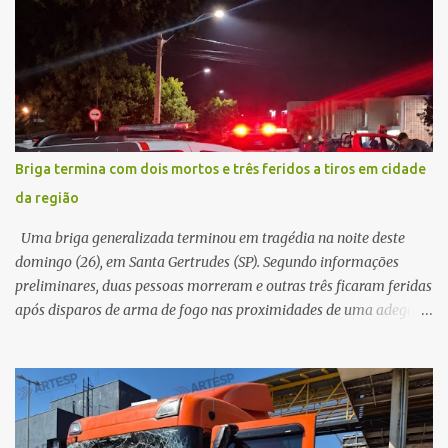
veículo, o trânsito estava lento e congestionado devido a obras
realizadas na rodovia, momento em que ocorreu o impacto. Com
a violência da colisão, o motociclista foi arremessado ao solo.
Testemunhas relataram que o capacete teria se desprendido
durante o acidente. O jovem sofreu ferimentos gravíssimos e
morreu ainda no local. Equipes de resgate e de atendimento da
concessionária responsável pela rodovia foram acionadas e
Briga termina com dois mortos e três feridos a tiros em cidade
realizaram a sinalização da via, além de prestarem socorro à
da região
vítima. No entanto, o óbito foi constatado ainda no local do
acidente. A Polícia Militar Rodoviária compareceu para o registro
Uma briga generalizada terminou em tragédia na noite deste
da ocorrência...
domingo (26), em Santa Gertrudes (SP). Segundo informações
preliminares, duas pessoas morreram e outras três ficaram feridas
após disparos de arma de fogo nas proximidades de uma adega. O
caso aconteceu por volta das 20h40, na região da Avenida João
Vitte. De acordo com as primeiras informações, a confusão teria
começado dentro do estabelecimento e se estendido para a área
externa, quando dois homens armados passaram a efetuar
diversos disparos. Duas vítimas morreram ainda no local. Outras