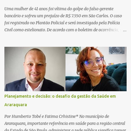
Uma mulher de 41 anos foi vítima do golpe do falso gerente
bancário e sofreu um prejuízo de R$ 7.550 em São Carlos. O caso
foi registrado no Plantão Policial e será investigado pela Polícia
Civil como estelionato. De acordo com o boletim de ocorrência, a
vítima recebeu contato pelo WhatsApp de um homem que
afirmava ser o novo gerente da conta bancária da empresa. O
suspeito alegou que seria necessário atualizar o cadastro da conta
e passou a orientar a vítima sobre os procedimentos que deveriam
ser realizados. Dias depois, o golpista enviou um documento em
PDF simulando uma comunicação oficial da instituição financeira.
Na sequência, entrou em contato por telefone e encaminhou um
link, orientando a vítima a acessá-lo pelo computador para
concluir a suposta atualização cadastral. Após realizar o
Planejamento e decisão: o desafio da gestão da Saúde em
procedimento, a conta bancária ficou bloqueada por algumas
Araraquara
horas. Sem conseguir acessar o sistema, a vítima tentou
novamente contato com o suposto gerente, mas não obteve
Por Humberto Tobé e Fatima Crhistine* No município de
resposta. Na segunda-fe...
Araraquara, importante referência em saúde para a região central
do Estado de São Paulo, administrar a rede pública significa tomar