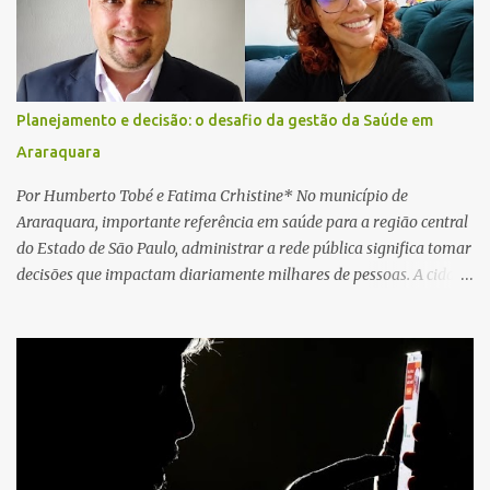
local e encontraram a vítima em parada cardiorrespiratória. Os
socorristas iniciaram imediatamente as manobras de reanimação
cardiopulmonar (RCP), porém, apesar de todos os esforços, o
motorista não respondeu aos procedimentos. Às 17h03, médicos
da Unidade de Suporte Avançado constataram o óbito da vítima.
Planejamento e decisão: o desafio da gestão da Saúde em
Fonte: São Carlos Agora
Araraquara
Por Humberto Tobé e Fatima Crhistine* No município de
Araraquara, importante referência em saúde para a região central
do Estado de São Paulo, administrar a rede pública significa tomar
decisões que impactam diariamente milhares de pessoas. A cidade
concentra hospitais, unidades especializadas e serviços de média e
alta complexidade que atendem pacientes não apenas do
município, mas também de diversas cidades do entorno,
ampliando significativamente a responsabilidade da gestão sobre
o Sistema Único de Saúde (SUS). Nos últimos anos, o Governo
Federal tem ampliado investimentos destinados ao fortalecimento
da atenção básica, da infraestrutura hospitalar e da
regionalização dos serviços de saúde. Entretanto, em um cenário