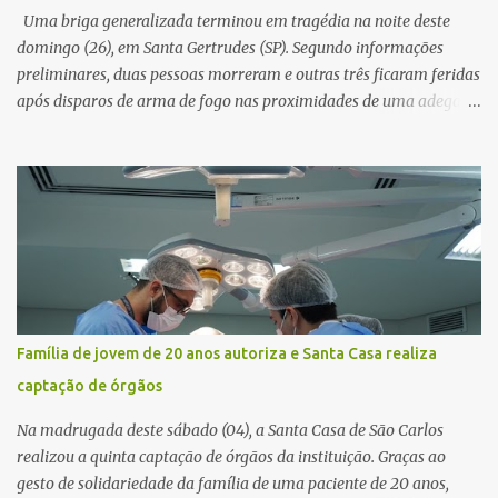
novamente contato com o suposto gerente, mas não obteve
Uma briga generalizada terminou em tragédia na noite deste
resposta. Na segunda-fe...
domingo (26), em Santa Gertrudes (SP). Segundo informações
preliminares, duas pessoas morreram e outras três ficaram feridas
após disparos de arma de fogo nas proximidades de uma adega. O
caso aconteceu por volta das 20h40, na região da Avenida João
Vitte. De acordo com as primeiras informações, a confusão teria
começado dentro do estabelecimento e se estendido para a área
externa, quando dois homens armados passaram a efetuar
diversos disparos. Duas vítimas morreram ainda no local. Outras
três pessoas foram baleadas e socorridas. Até o momento, não
foram divulgadas informações oficiais sobre o estado de saúde dos
feridos. Equipes da Polícia Militar de Santa Gertrudes atenderam a
ocorrência e isolaram a área para o trabalho da perícia. Até a
Família de jovem de 20 anos autoriza e Santa Casa realiza
última atualização, nenhum suspeito havia sido preso. A Polícia
captação de órgãos
Civil investigará a motivação da briga, a autoria dos disparos e as
circunstâncias do crime. A ocorrência segue em anda...
Na madrugada deste sábado (04), a Santa Casa de São Carlos
realizou a quinta captação de órgãos da instituição. Graças ao
gesto de solidariedade da família de uma paciente de 20 anos,