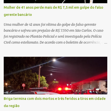
de demandas crescentes e recursos necessariamente limitados, a
Mulher de 41 anos perde mais de R$ 7,5 mil em golpe do falso
principal missão da gestão pública não é apenas investir mais,
gerente bancário
mas decidir melhor onde investir para produzir o maior benefício
possível à população. Essa reflexão encontra respaldo tanto na
Uma mulher de 41 anos foi vítima do golpe do falso gerente
teoria da admini...
bancário e sofreu um prejuízo de R$ 7.550 em São Carlos. O caso
foi registrado no Plantão Policial e será investigado pela Polícia
Civil como estelionato. De acordo com o boletim de ocorrência, a
vítima recebeu contato pelo WhatsApp de um homem que
afirmava ser o novo gerente da conta bancária da empresa. O
suspeito alegou que seria necessário atualizar o cadastro da conta
e passou a orientar a vítima sobre os procedimentos que deveriam
ser realizados. Dias depois, o golpista enviou um documento em
PDF simulando uma comunicação oficial da instituição financeira.
Na sequência, entrou em contato por telefone e encaminhou um
link, orientando a vítima a acessá-lo pelo computador para
concluir a suposta atualização cadastral. Após realizar o
Briga termina com dois mortos e três feridos a tiros em cidade
procedimento, a conta bancária ficou bloqueada por algumas
da região
horas. Sem conseguir acessar o sistema, a vítima tentou