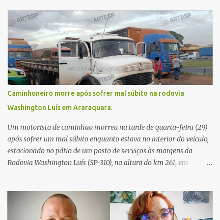
Caminhoneiro morre após sofrer mal súbito na rodovia
Washington Luís em Araraquara.
Um motorista de caminhão morreu na tarde de quarta-feira (29)
após sofrer um mal súbito enquanto estava no interior do veículo,
estacionado no pátio de um posto de serviços às margens da
Rodovia Washington Luís (SP-310), na altura do km 261, em
Araraquara. De acordo com informações da Artesp, a
concessionária foi acionada por meio do telefone 0800 após
relatos de que havia um condutor inconsciente dentro de um
caminhão. Equipes de resgate foram rapidamente deslocadas ao