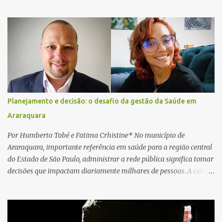
Araraquara. De acordo com informações da Artesp, a
concessionária foi acionada por meio do telefone 0800 após
relatos de que havia um condutor inconsciente dentro de um
caminhão. Equipes de resgate foram rapidamente deslocadas ao
local e encontraram a vítima em parada cardiorrespiratória. Os
socorristas iniciaram imediatamente as manobras de reanimação
cardiopulmonar (RCP), porém, apesar de todos os esforços, o
motorista não respondeu aos procedimentos. Às 17h03, médicos
da Unidade de Suporte Avançado constataram o óbito da vítima.
Planejamento e decisão: o desafio da gestão da Saúde em
Fonte: São Carlos Agora
Araraquara
Por Humberto Tobé e Fatima Crhistine* No município de
Araraquara, importante referência em saúde para a região central
do Estado de São Paulo, administrar a rede pública significa tomar
decisões que impactam diariamente milhares de pessoas. A cidade
concentra hospitais, unidades especializadas e serviços de média e
alta complexidade que atendem pacientes não apenas do
município, mas também de diversas cidades do entorno,
ampliando significativamente a responsabilidade da gestão sobre