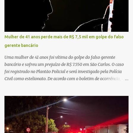
o Sistema Único de Saúde (SUS). Nos últimos anos, o Governo
Federal tem ampliado investimentos destinados ao fortalecimento
da atenção básica, da infraestrutura hospitalar e da
regionalização dos serviços de saúde. Entretanto, em um cenário
de demandas crescentes e recursos necessariamente limitados, a
Mulher de 41 anos perde mais de R$ 7,5 mil em golpe do falso
principal missão da gestão pública não é apenas investir mais,
gerente bancário
mas decidir melhor onde investir para produzir o maior benefício
possível à população. Essa reflexão encontra respaldo tanto na
Uma mulher de 41 anos foi vítima do golpe do falso gerente
teoria da admini...
bancário e sofreu um prejuízo de R$ 7.550 em São Carlos. O caso
foi registrado no Plantão Policial e será investigado pela Polícia
Civil como estelionato. De acordo com o boletim de ocorrência, a
vítima recebeu contato pelo WhatsApp de um homem que
afirmava ser o novo gerente da conta bancária da empresa. O
suspeito alegou que seria necessário atualizar o cadastro da conta
e passou a orientar a vítima sobre os procedimentos que deveriam
ser realizados. Dias depois, o golpista enviou um documento em
PDF simulando uma comunicação oficial da instituição financeira.
Na sequência, entrou em contato por telefone e encaminhou um