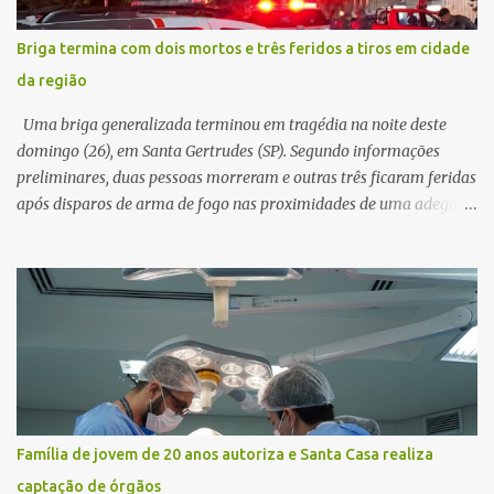
link, orientando a vítima a acessá-lo pelo computador para
concluir a suposta atualização cadastral. Após realizar o
Briga termina com dois mortos e três feridos a tiros em cidade
procedimento, a conta bancária ficou bloqueada por algumas
da região
horas. Sem conseguir acessar o sistema, a vítima tentou
novamente contato com o suposto gerente, mas não obteve
Uma briga generalizada terminou em tragédia na noite deste
resposta. Na segunda-fe...
domingo (26), em Santa Gertrudes (SP). Segundo informações
preliminares, duas pessoas morreram e outras três ficaram feridas
após disparos de arma de fogo nas proximidades de uma adega. O
caso aconteceu por volta das 20h40, na região da Avenida João
Vitte. De acordo com as primeiras informações, a confusão teria
começado dentro do estabelecimento e se estendido para a área
externa, quando dois homens armados passaram a efetuar
diversos disparos. Duas vítimas morreram ainda no local. Outras
três pessoas foram baleadas e socorridas. Até o momento, não
foram divulgadas informações oficiais sobre o estado de saúde dos
feridos. Equipes da Polícia Militar de Santa Gertrudes atenderam a
ocorrência e isolaram a área para o trabalho da perícia. Até a
Família de jovem de 20 anos autoriza e Santa Casa realiza
última atualização, nenhum suspeito havia sido preso. A Polícia
captação de órgãos