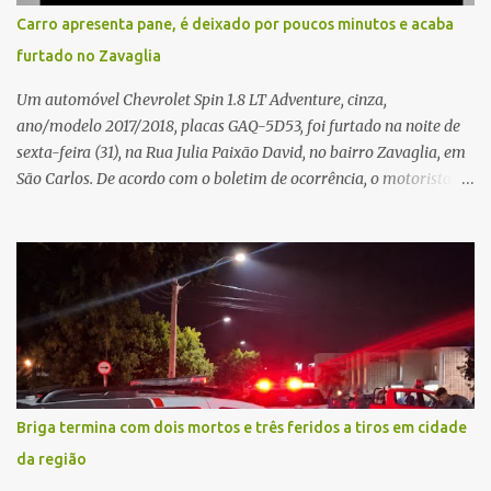
situação. Fonte: São Carlos Agora
Carro apresenta pane, é deixado por poucos minutos e acaba
furtado no Zavaglia
Um automóvel Chevrolet Spin 1.8 LT Adventure, cinza,
ano/modelo 2017/2018, placas GAQ-5D53, foi furtado na noite de
sexta-feira (31), na Rua Julia Paixão David, no bairro Zavaglia, em
São Carlos. De acordo com o boletim de ocorrência, o motorista
seguia pela via quando o veículo apresentou uma pane elétrica no
painel, deixando de funcionar e impossibilitando uma nova
partida. Ainda segundo o registro policial, o condutor estacionou o
carro, certificou-se de que todas as portas estavam trancadas,
permaneceu com a chave de ignição e se ausentou do local por
cerca de dez minutos para buscar ajuda. Ao retornar, constatou
que o automóvel havia desaparecido. A vítima realizou buscas
pelas imediações, mas não conseguiu localizar o veículo.
Conforme o boletim, um menino de aproximadamente 10 anos
Briga termina com dois mortos e três feridos a tiros em cidade
relatou ter visto a Spin passando pelo local fazendo um forte ruído,
da região
característica compatível com o problema mecânico que o veículo