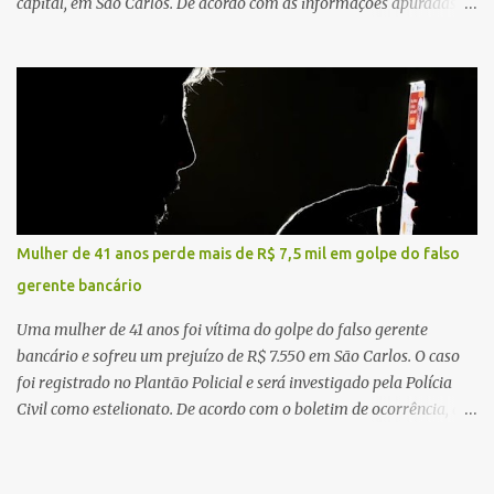
capital, em São Carlos. De acordo com as informações apuradas no
local, a vítima conduzia uma motocicleta quando acabou colidindo
na traseira de um Jeep Renegade. Segundo relato da condutora do
veículo, o trânsito estava lento e congestionado devido a obras
realizadas na rodovia, momento em que ocorreu o impacto. Com
a violência da colisão, o motociclista foi arremessado ao solo.
Testemunhas relataram que o capacete teria se desprendido
durante o acidente. O jovem sofreu ferimentos gravíssimos e
morreu ainda no local. Equipes de resgate e de atendimento da
concessionária responsável pela rodovia foram acionadas e
Mulher de 41 anos perde mais de R$ 7,5 mil em golpe do falso
realizaram a sinalização da via, além de prestarem socorro à
gerente bancário
vítima. No entanto, o óbito foi constatado ainda no local do
acidente. A Polícia Militar Rodoviária compareceu para o registro
Uma mulher de 41 anos foi vítima do golpe do falso gerente
da ocorrência...
bancário e sofreu um prejuízo de R$ 7.550 em São Carlos. O caso
foi registrado no Plantão Policial e será investigado pela Polícia
Civil como estelionato. De acordo com o boletim de ocorrência, a
vítima recebeu contato pelo WhatsApp de um homem que
afirmava ser o novo gerente da conta bancária da empresa. O
suspeito alegou que seria necessário atualizar o cadastro da conta