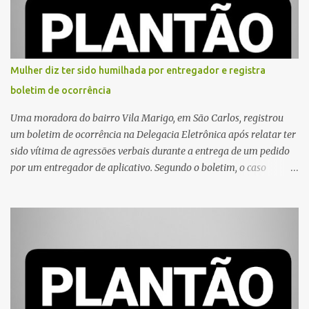
Mulher diz ter sido humilhada por entregador e registra
boletim de ocorrência
Uma moradora do bairro Vila Marigo, em São Carlos, registrou
um boletim de ocorrência na Delegacia Eletrônica após relatar ter
sido vítima de agressões verbais durante a entrega de um pedido
por um entregador de aplicativo. Segundo o boletim, o caso
ocorreu por volta das 17h de sexta-feira (31). A mulher afirmou
que o entregador teria acionado o interfone de forma equivocada
e, em seguida, passou a gritar em frente ao prédio, chamando a
atenção de moradores e de pessoas que estavam nas
proximidades. Ainda conforme o registro policial, a vítima relatou
que, ao receber a entrega, voltou a ser ofendida com palavras de
baixo calão e insultos. Ela informou à Polícia Civil que mora
sozinha e que se sentiu ameaçada, coagida e humilhada com a