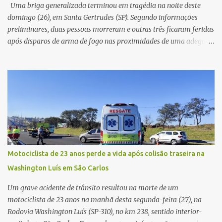
já apresentava antes do furto. O carro possui seguro e, segundo a
Uma briga generalizada terminou em tragédia na noite deste
v...
domingo (26), em Santa Gertrudes (SP). Segundo informações
preliminares, duas pessoas morreram e outras três ficaram feridas
após disparos de arma de fogo nas proximidades de uma adega. O
caso aconteceu por volta das 20h40, na região da Avenida João
Vitte. De acordo com as primeiras informações, a confusão teria
começado dentro do estabelecimento e se estendido para a área
externa, quando dois homens armados passaram a efetuar
diversos disparos. Duas vítimas morreram ainda no local. Outras
três pessoas foram baleadas e socorridas. Até o momento, não
foram divulgadas informações oficiais sobre o estado de saúde dos
feridos. Equipes da Polícia Militar de Santa Gertrudes atenderam a
ocorrência e isolaram a área para o trabalho da perícia. Até a
Motociclista de 23 anos perde a vida após colisão traseira na
última atualização, nenhum suspeito havia sido preso. A Polícia
Washington Luís em São Carlos
Civil investigará a motivação da briga, a autoria dos disparos e as
circunstâncias do crime. A ocorrência segue em anda...
Um grave acidente de trânsito resultou na morte de um
motociclista de 23 anos na manhã desta segunda-feira (27), na
Rodovia Washington Luís (SP-310), no km 238, sentido interior-