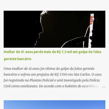
concentra hospitais, unidades especializadas e serviços de média e
alta complexidade que atendem pacientes não apenas do
município, mas também de diversas cidades do entorno,
ampliando significativamente a responsabilidade da gestão sobre
o Sistema Único de Saúde (SUS). Nos últimos anos, o Governo
Federal tem ampliado investimentos destinados ao fortalecimento
da atenção básica, da infraestrutura hospitalar e da
regionalização dos serviços de saúde. Entretanto, em um cenário
de demandas crescentes e recursos necessariamente limitados, a
Mulher de 41 anos perde mais de R$ 7,5 mil em golpe do falso
principal missão da gestão pública não é apenas investir mais,
gerente bancário
mas decidir melhor onde investir para produzir o maior benefício
possível à população. Essa reflexão encontra respaldo tanto na
Uma mulher de 41 anos foi vítima do golpe do falso gerente
teoria da admini...
bancário e sofreu um prejuízo de R$ 7.550 em São Carlos. O caso
foi registrado no Plantão Policial e será investigado pela Polícia
Civil como estelionato. De acordo com o boletim de ocorrência, a
vítima recebeu contato pelo WhatsApp de um homem que
afirmava ser o novo gerente da conta bancária da empresa. O
suspeito alegou que seria necessário atualizar o cadastro da conta