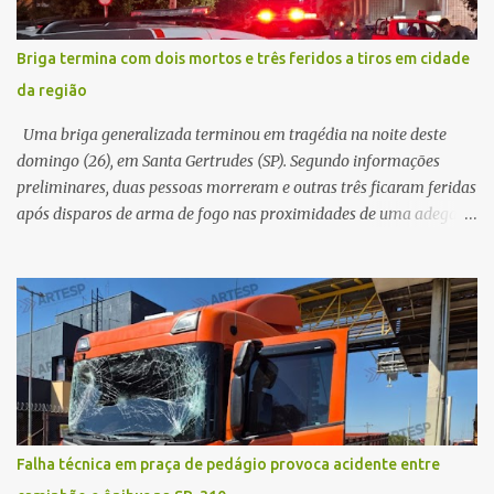
morreu ainda no local. Equipes de resgate e de atendimento da
concessionária responsável pela rodovia foram acionadas e
Briga termina com dois mortos e três feridos a tiros em cidade
realizaram a sinalização da via, além de prestarem socorro à
da região
vítima. No entanto, o óbito foi constatado ainda no local do
acidente. A Polícia Militar Rodoviária compareceu para o registro
Uma briga generalizada terminou em tragédia na noite deste
da ocorrência...
domingo (26), em Santa Gertrudes (SP). Segundo informações
preliminares, duas pessoas morreram e outras três ficaram feridas
após disparos de arma de fogo nas proximidades de uma adega. O
caso aconteceu por volta das 20h40, na região da Avenida João
Vitte. De acordo com as primeiras informações, a confusão teria
começado dentro do estabelecimento e se estendido para a área
externa, quando dois homens armados passaram a efetuar
diversos disparos. Duas vítimas morreram ainda no local. Outras
três pessoas foram baleadas e socorridas. Até o momento, não
foram divulgadas informações oficiais sobre o estado de saúde dos
feridos. Equipes da Polícia Militar de Santa Gertrudes atenderam a
ocorrência e isolaram a área para o trabalho da perícia. Até a
Falha técnica em praça de pedágio provoca acidente entre
última atualização, nenhum suspeito havia sido preso. A Polícia