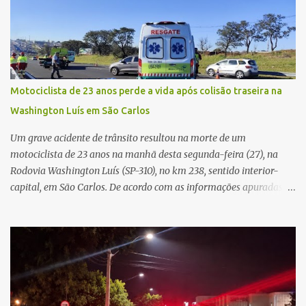
e passou a orientar a vítima sobre os procedimentos que deveriam
ser realizados. Dias depois, o golpista enviou um documento em
PDF simulando uma comunicação oficial da instituição financeira.
Na sequência, entrou em contato por telefone e encaminhou um
link, orientando a vítima a acessá-lo pelo computador para
concluir a suposta atualização cadastral. Após realizar o
Motociclista de 23 anos perde a vida após colisão traseira na
procedimento, a conta bancária ficou bloqueada por algumas
Washington Luís em São Carlos
horas. Sem conseguir acessar o sistema, a vítima tentou
novamente contato com o suposto gerente, mas não obteve
Um grave acidente de trânsito resultou na morte de um
resposta. Na segunda-fe...
motociclista de 23 anos na manhã desta segunda-feira (27), na
Rodovia Washington Luís (SP-310), no km 238, sentido interior-
capital, em São Carlos. De acordo com as informações apuradas no
local, a vítima conduzia uma motocicleta quando acabou colidindo
na traseira de um Jeep Renegade. Segundo relato da condutora do
veículo, o trânsito estava lento e congestionado devido a obras
realizadas na rodovia, momento em que ocorreu o impacto. Com
a violência da colisão, o motociclista foi arremessado ao solo.
Testemunhas relataram que o capacete teria se desprendido
durante o acidente. O jovem sofreu ferimentos gravíssimos e