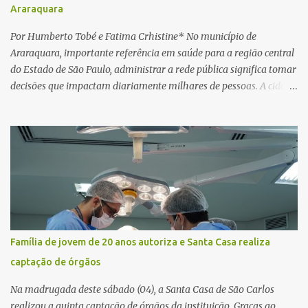
Araraquara
horas. Sem conseguir acessar o sistema, a vítima tentou
novamente contato com o suposto gerente, mas não obteve
Por Humberto Tobé e Fatima Crhistine* No município de
resposta. Na segunda-fe...
Araraquara, importante referência em saúde para a região central
do Estado de São Paulo, administrar a rede pública significa tomar
decisões que impactam diariamente milhares de pessoas. A cidade
concentra hospitais, unidades especializadas e serviços de média e
alta complexidade que atendem pacientes não apenas do
município, mas também de diversas cidades do entorno,
ampliando significativamente a responsabilidade da gestão sobre
o Sistema Único de Saúde (SUS). Nos últimos anos, o Governo
Federal tem ampliado investimentos destinados ao fortalecimento
da atenção básica, da infraestrutura hospitalar e da
regionalização dos serviços de saúde. Entretanto, em um cenário
de demandas crescentes e recursos necessariamente limitados, a
Família de jovem de 20 anos autoriza e Santa Casa realiza
principal missão da gestão pública não é apenas investir mais,
captação de órgãos
mas decidir melhor onde investir para produzir o maior benefício
possível à população. Essa reflexão encontra respaldo tanto na
Na madrugada deste sábado (04), a Santa Casa de São Carlos
teoria da admini...
realizou a quinta captação de órgãos da instituição. Graças ao