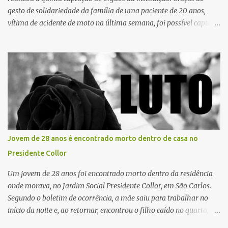
gesto de solidariedade da família de uma paciente de 20 anos,
vítima de acidente de moto na última semana, foi possível captar o
coração, os rins e as córneas, possibilitando que até cinco pessoas
tenham uma nova oportunidade de vida por meio do transplante.
Por se tratar de um órgão com curto tempo de preservação, a
equipe responsável pela captação do coração chegou a São Carlos
em uma aeronave da Força Aérea Brasileira (FAB), garantindo
agilidade no transporte e na realização do procedimento. Após a
retirada do órgão, a Guarda Civil Municipal (GCM), por meio da
Prefeitura de São Carlos, realizou o transporte do coração até o
aeroporto, de onde a aeronave da FAB seguiu com o órgão para
Jovem de 28 anos é encontrado morto dentro de casa no
dar continuidade ao processo de transplante. A captação foi
Presidente Collor
coordenada pela Comissão Intra-Hospitalar de Doação de Órgãos
e Tecidos para Transplantes (CIHDOTT) da Santa Ca...
Um jovem de 28 anos foi encontrado morto dentro da residência
onde morava, no Jardim Social Presidente Collor, em São Carlos.
Segundo o boletim de ocorrência, a mãe saiu para trabalhar no
início da noite e, ao retornar, encontrou o filho caído no quarto,
com espuma na boca, acionando imediatamente o Samu. O