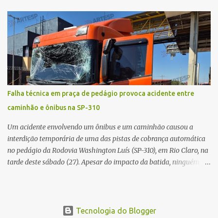
médico confirmou o óbito no local. Familiares informaram que o
jovem apresentava problemas de saúde. Fonte: São Carlos Agora
Falha técnica em praça de pedágio provoca acidente entre
caminhão e ônibus na SP-310
Um acidente envolvendo um ônibus e um caminhão causou a
interdição temporária de uma das pistas de cobrança automática
no pedágio da Rodovia Washington Luís (SP-310), em Rio Claro, na
tarde deste sábado (27). Apesar do impacto da batida, ninguém
ficou ferido. A ocorrência foi registrada por volta das 12h16, no
quilômetro 182, sentido norte. Segundo informações do Centro de
Controle Operacional (CCO) da concessionária Eixo SP, o acidente
aconteceu devido a uma falha técnica na praça de cobrança.
Tecnologia do Blogger