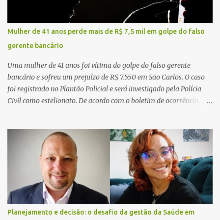
Mulher de 41 anos perde mais de R$ 7,5 mil em golpe do falso
gerente bancário
Uma mulher de 41 anos foi vítima do golpe do falso gerente
bancário e sofreu um prejuízo de R$ 7.550 em São Carlos. O caso
foi registrado no Plantão Policial e será investigado pela Polícia
Civil como estelionato. De acordo com o boletim de ocorrência, a
vítima recebeu contato pelo WhatsApp de um homem que
afirmava ser o novo gerente da conta bancária da empresa. O
suspeito alegou que seria necessário atualizar o cadastro da conta
e passou a orientar a vítima sobre os procedimentos que deveriam
ser realizados. Dias depois, o golpista enviou um documento em
PDF simulando uma comunicação oficial da instituição financeira.
Na sequência, entrou em contato por telefone e encaminhou um
link, orientando a vítima a acessá-lo pelo computador para
concluir a suposta atualização cadastral. Após realizar o
Planejamento e decisão: o desafio da gestão da Saúde em
procedimento, a conta bancária ficou bloqueada por algumas