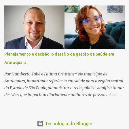
na traseira de um Jeep Renegade. Segundo relato da condutora do
veículo, o trânsito estava lento e congestionado devido a obras
realizadas na rodovia, momento em que ocorreu o impacto. Com
a violência da colisão, o motociclista foi arremessado ao solo.
Testemunhas relataram que o capacete teria se desprendido
durante o acidente. O jovem sofreu ferimentos gravíssimos e
morreu ainda no local. Equipes de resgate e de atendimento da
concessionária responsável pela rodovia foram acionadas e
Planejamento e decisão: o desafio da gestão da Saúde em
realizaram a sinalização da via, além de prestarem socorro à
Araraquara
vítima. No entanto, o óbito foi constatado ainda no local do
acidente. A Polícia Militar Rodoviária compareceu para o registro
Por Humberto Tobé e Fatima Crhistine* No município de
da ocorrência...
Araraquara, importante referência em saúde para a região central
do Estado de São Paulo, administrar a rede pública significa tomar
decisões que impactam diariamente milhares de pessoas. A cidade
concentra hospitais, unidades especializadas e serviços de média e
alta complexidade que atendem pacientes não apenas do
município, mas também de diversas cidades do entorno,
ampliando significativamente a responsabilidade da gestão sobre
Tecnologia do Blogger