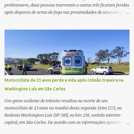
preliminares, duas pessoas morreram e outras três ficaram feridas
após disparos de arma de fogo nas proximidades de uma adega. O
caso aconteceu por volta das 20h40, na região da Avenida João
Vitte. De acordo com as primeiras informações, a confusão teria
começado dentro do estabelecimento e se estendido para a área
externa, quando dois homens armados passaram a efetuar
diversos disparos. Duas vítimas morreram ainda no local. Outras
três pessoas foram baleadas e socorridas. Até o momento, não
foram divulgadas informações oficiais sobre o estado de saúde dos
feridos. Equipes da Polícia Militar de Santa Gertrudes atenderam a
ocorrência e isolaram a área para o trabalho da perícia. Até a
Motociclista de 23 anos perde a vida após colisão traseira na
última atualização, nenhum suspeito havia sido preso. A Polícia
Washington Luís em São Carlos
Civil investigará a motivação da briga, a autoria dos disparos e as
circunstâncias do crime. A ocorrência segue em anda...
Um grave acidente de trânsito resultou na morte de um
motociclista de 23 anos na manhã desta segunda-feira (27), na
Rodovia Washington Luís (SP-310), no km 238, sentido interior-
capital, em São Carlos. De acordo com as informações apuradas no
local, a vítima conduzia uma motocicleta quando acabou colidindo