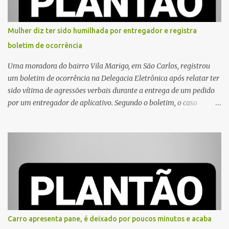
Mulher diz ter sido humilhada por entregador e registra
boletim de ocorrência
Uma moradora do bairro Vila Marigo, em São Carlos, registrou
um boletim de ocorrência na Delegacia Eletrônica após relatar ter
sido vítima de agressões verbais durante a entrega de um pedido
por um entregador de aplicativo. Segundo o boletim, o caso
ocorreu por volta das 17h de sexta-feira (31). A mulher afirmou
que o entregador teria acionado o interfone de forma equivocada
e, em seguida, passou a gritar em frente ao prédio, chamando a
atenção de moradores e de pessoas que estavam nas
proximidades. Ainda conforme o registro policial, a vítima relatou
que, ao receber a entrega, voltou a ser ofendida com palavras de
baixo calão e insultos. Ela informou à Polícia Civil que mora
sozinha e que se sentiu ameaçada, coagida e humilhada com a
situação. Fonte: São Carlos Agora
Carro apresenta pane, é deixado por poucos minutos e acaba