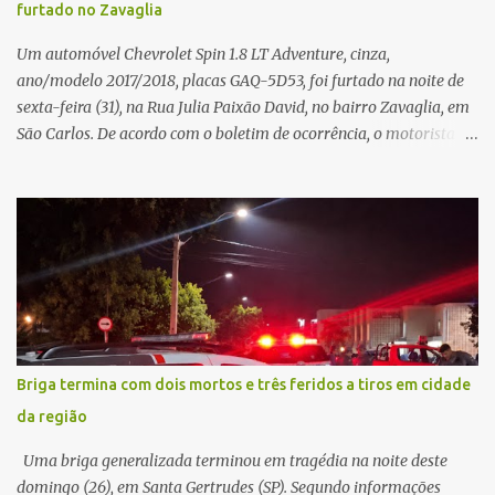
furtado no Zavaglia
Um automóvel Chevrolet Spin 1.8 LT Adventure, cinza,
ano/modelo 2017/2018, placas GAQ-5D53, foi furtado na noite de
sexta-feira (31), na Rua Julia Paixão David, no bairro Zavaglia, em
São Carlos. De acordo com o boletim de ocorrência, o motorista
seguia pela via quando o veículo apresentou uma pane elétrica no
painel, deixando de funcionar e impossibilitando uma nova
partida. Ainda segundo o registro policial, o condutor estacionou o
carro, certificou-se de que todas as portas estavam trancadas,
permaneceu com a chave de ignição e se ausentou do local por
cerca de dez minutos para buscar ajuda. Ao retornar, constatou
que o automóvel havia desaparecido. A vítima realizou buscas
pelas imediações, mas não conseguiu localizar o veículo.
Conforme o boletim, um menino de aproximadamente 10 anos
Briga termina com dois mortos e três feridos a tiros em cidade
relatou ter visto a Spin passando pelo local fazendo um forte ruído,
da região
característica compatível com o problema mecânico que o veículo
já apresentava antes do furto. O carro possui seguro e, segundo a
Uma briga generalizada terminou em tragédia na noite deste
v...
domingo (26), em Santa Gertrudes (SP). Segundo informações