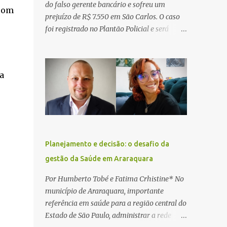
do falso gerente bancário e sofreu um
 com
prejuízo de R$ 7.550 em São Carlos. O caso
foi registrado no Plantão Policial e será
investigado pela Polícia Civil como
estelionato. De acordo com o boletim de
ocorrência, a vítima recebeu contato pelo
a
WhatsApp de um homem que afirmava ser
o novo gerente da conta bancária da
empresa. O suspeito alegou que seria
necessário atualizar o cadastro da conta e
passou a orientar a vítima sobre os
procedimentos que deveriam ser realizados.
Planejamento e decisão: o desafio da
Dias depois, o golpista enviou um
gestão da Saúde em Araraquara
documento em PDF simulando uma
comunicação oficial da instituição
Por Humberto Tobé e Fatima Crhistine* No
financeira. Na sequência, entrou em contato
município de Araraquara, importante
por telefone e encaminhou um link,
referência em saúde para a região central do
orientando a vítima a acessá-lo pelo
Estado de São Paulo, administrar a rede
computador para concluir a suposta