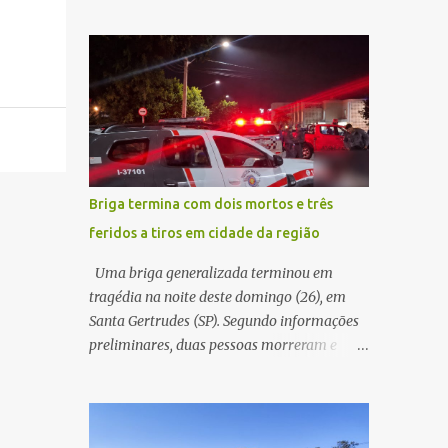
pública significa tomar decisões que
atualização cadastral. Após realizar o
impactam diariamente milhares de pessoas.
procedimento, a conta bancária ficou
A cidade concentra hospitais, unidades
bloqueada por algumas horas. Sem
especializadas e serviços de média e alta
conseguir acessar o sistema, a vítima tentou
complexidade que atendem pacientes não
novamente contato com o suposto gerente,
apenas do município, mas também de
mas não obteve resposta. Na segunda-fe...
diversas cidades do entorno, ampliando
significativamente a responsabilidade da
gestão sobre o Sistema Único de Saúde
Briga termina com dois mortos e três
(SUS). Nos últimos anos, o Governo Federal
feridos a tiros em cidade da região
tem ampliado investimentos destinados ao
fortalecimento da atenção básica, da
Uma briga generalizada terminou em
infraestrutura hospitalar e da
tragédia na noite deste domingo (26), em
regionalização dos serviços de saúde.
Santa Gertrudes (SP). Segundo informações
Entretanto, em um cenário de demandas
preliminares, duas pessoas morreram e
crescentes e recursos necessariamente
outras três ficaram feridas após disparos de
limitados, a principal missão da gestão
arma de fogo nas proximidades de uma
pública não é apenas investir mais, mas
adega. O caso aconteceu por volta das
decidir melhor onde investir para produzir o
20h40, na região da Avenida João Vitte. De