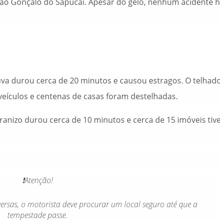
 São Gonçalo do Sapucaí. Apesar do gelo, nenhum acidente h
uva durou cerca de 20 minutos e causou estragos. O telhad
veículos e centenas de casas foram destelhadas.
granizo durou cerca de 10 minutos e cerca de 15 imóveis ti
❗️Atenção!
ersas, o motorista deve procurar um local seguro até que a
tempestade passe.