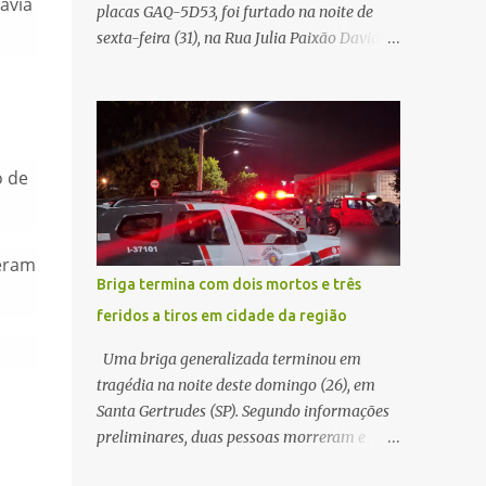
avia
placas GAQ-5D53, foi furtado na noite de
Carlos Agora
sexta-feira (31), na Rua Julia Paixão David,
no bairro Zavaglia, em São Carlos. De
acordo com o boletim de ocorrência, o
motorista seguia pela via quando o veículo
apresentou uma pane elétrica no painel,
deixando de funcionar e impossibilitando
o de
uma nova partida. Ainda segundo o registro
policial, o condutor estacionou o carro,
certificou-se de que todas as portas estavam
veram
trancadas, permaneceu com a chave de
Briga termina com dois mortos e três
ignição e se ausentou do local por cerca de
feridos a tiros em cidade da região
dez minutos para buscar ajuda. Ao retornar,
constatou que o automóvel havia
Uma briga generalizada terminou em
desaparecido. A vítima realizou buscas pelas
tragédia na noite deste domingo (26), em
imediações, mas não conseguiu localizar o
Santa Gertrudes (SP). Segundo informações
veículo. Conforme o boletim, um menino de
preliminares, duas pessoas morreram e
aproximadamente 10 anos relatou ter visto
outras três ficaram feridas após disparos de
a Spin passando pelo local fazendo um forte