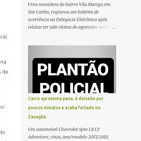
Uma moradora do bairro Vila Marigo, em
São Carlos, registrou um boletim de
ocorrência na Delegacia Eletrônica após
relatar ter sido vítima de agressões verbais
durante a entrega de um pedido por um
caí,
entregador de aplicativo. Segundo o boletim,
o caso ocorreu por volta das 17h de sexta-
feira (31). A mulher afirmou que o
 na
entregador teria acionado o interfone de
s de
forma equivocada e, em seguida, passou a
gritar em frente ao prédio, chamando a
atenção de moradores e de pessoas que
estavam nas proximidades. Ainda conforme
Carro apresenta pane, é deixado por
o registro policial, a vítima relatou que, ao
o/
poucos minutos e acaba furtado no
receber a entrega, voltou a ser ofendida com
Zavaglia
palavras de baixo calão e insultos. Ela
informou à Polícia Civil que mora sozinha e
Um automóvel Chevrolet Spin 1.8 LT
elo
que se sentiu ameaçada, coagida e
Adventure, cinza, ano/modelo 2017/2018,
humilhada com a situação. Fonte: São