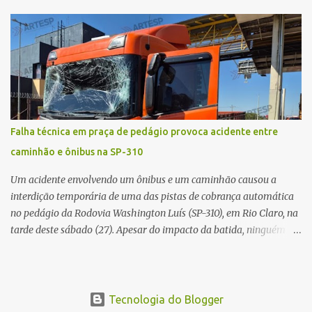
médico confirmou o óbito no local. Familiares informaram que o
jovem apresentava problemas de saúde. Fonte: São Carlos Agora
Falha técnica em praça de pedágio provoca acidente entre
caminhão e ônibus na SP-310
Um acidente envolvendo um ônibus e um caminhão causou a
interdição temporária de uma das pistas de cobrança automática
no pedágio da Rodovia Washington Luís (SP-310), em Rio Claro, na
tarde deste sábado (27). Apesar do impacto da batida, ninguém
ficou ferido. A ocorrência foi registrada por volta das 12h16, no
quilômetro 182, sentido norte. Segundo informações do Centro de
Controle Operacional (CCO) da concessionária Eixo SP, o acidente
aconteceu devido a uma falha técnica na praça de cobrança.
Tecnologia do Blogger