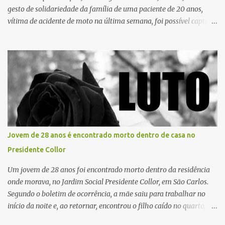
gesto de solidariedade da família de uma paciente de 20 anos,
vítima de acidente de moto na última semana, foi possível captar o
coração, os rins e as córneas, possibilitando que até cinco pessoas
tenham uma nova oportunidade de vida por meio do transplante.
Por se tratar de um órgão com curto tempo de preservação, a
equipe responsável pela captação do coração chegou a São Carlos
em uma aeronave da Força Aérea Brasileira (FAB), garantindo
agilidade no transporte e na realização do procedimento. Após a
retirada do órgão, a Guarda Civil Municipal (GCM), por meio da
Prefeitura de São Carlos, realizou o transporte do coração até o
aeroporto, de onde a aeronave da FAB seguiu com o órgão para
Jovem de 28 anos é encontrado morto dentro de casa no
dar continuidade ao processo de transplante. A captação foi
Presidente Collor
coordenada pela Comissão Intra-Hospitalar de Doação de Órgãos
e Tecidos para Transplantes (CIHDOTT) da Santa Ca...
Um jovem de 28 anos foi encontrado morto dentro da residência
onde morava, no Jardim Social Presidente Collor, em São Carlos.
Segundo o boletim de ocorrência, a mãe saiu para trabalhar no
início da noite e, ao retornar, encontrou o filho caído no quarto,
com espuma na boca, acionando imediatamente o Samu. O