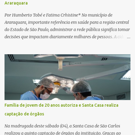
Araraquara
horas. Sem conseguir acessar o sistema, a vítima tentou
novamente contato com o suposto gerente, mas não obteve
Por Humberto Tobé e Fatima Crhistine* No município de
resposta. Na segunda-fe...
Araraquara, importante referência em saúde para a região central
do Estado de São Paulo, administrar a rede pública significa tomar
decisões que impactam diariamente milhares de pessoas. A cidade
concentra hospitais, unidades especializadas e serviços de média e
alta complexidade que atendem pacientes não apenas do
município, mas também de diversas cidades do entorno,
ampliando significativamente a responsabilidade da gestão sobre
o Sistema Único de Saúde (SUS). Nos últimos anos, o Governo
Federal tem ampliado investimentos destinados ao fortalecimento
da atenção básica, da infraestrutura hospitalar e da
regionalização dos serviços de saúde. Entretanto, em um cenário
de demandas crescentes e recursos necessariamente limitados, a
Família de jovem de 20 anos autoriza e Santa Casa realiza
principal missão da gestão pública não é apenas investir mais,
captação de órgãos
mas decidir melhor onde investir para produzir o maior benefício
possível à população. Essa reflexão encontra respaldo tanto na
Na madrugada deste sábado (04), a Santa Casa de São Carlos
teoria da admini...
realizou a quinta captação de órgãos da instituição. Graças ao