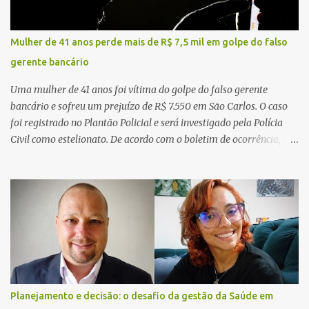
Mulher de 41 anos perde mais de R$ 7,5 mil em golpe do falso
gerente bancário
Uma mulher de 41 anos foi vítima do golpe do falso gerente
bancário e sofreu um prejuízo de R$ 7.550 em São Carlos. O caso
foi registrado no Plantão Policial e será investigado pela Polícia
Civil como estelionato. De acordo com o boletim de ocorrência, a
vítima recebeu contato pelo WhatsApp de um homem que
afirmava ser o novo gerente da conta bancária da empresa. O
suspeito alegou que seria necessário atualizar o cadastro da conta
e passou a orientar a vítima sobre os procedimentos que deveriam
ser realizados. Dias depois, o golpista enviou um documento em
PDF simulando uma comunicação oficial da instituição financeira.
Na sequência, entrou em contato por telefone e encaminhou um
link, orientando a vítima a acessá-lo pelo computador para
concluir a suposta atualização cadastral. Após realizar o
Planejamento e decisão: o desafio da gestão da Saúde em
procedimento, a conta bancária ficou bloqueada por algumas