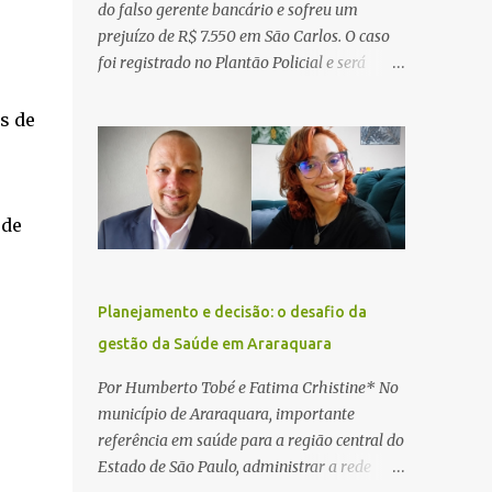
do falso gerente bancário e sofreu um
prejuízo de R$ 7.550 em São Carlos. O caso
foi registrado no Plantão Policial e será
investigado pela Polícia Civil como
estelionato. De acordo com o boletim de
s de
ocorrência, a vítima recebeu contato pelo
WhatsApp de um homem que afirmava ser
o novo gerente da conta bancária da
empresa. O suspeito alegou que seria
 de
necessário atualizar o cadastro da conta e
passou a orientar a vítima sobre os
procedimentos que deveriam ser realizados.
Planejamento e decisão: o desafio da
Dias depois, o golpista enviou um
gestão da Saúde em Araraquara
documento em PDF simulando uma
comunicação oficial da instituição
Por Humberto Tobé e Fatima Crhistine* No
financeira. Na sequência, entrou em contato
município de Araraquara, importante
por telefone e encaminhou um link,
referência em saúde para a região central do
orientando a vítima a acessá-lo pelo
Estado de São Paulo, administrar a rede
computador para concluir a suposta