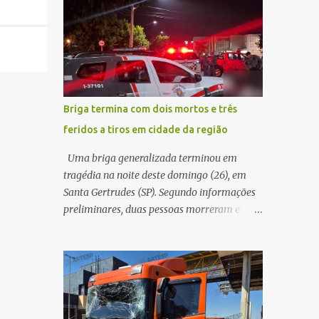
maior benefício possível à população. Essa
quando acabou colidindo na traseira de um
reflexão encontra respaldo tanto na teoria
Jeep Renegade. Segundo relato da condutora
da admini...
do veículo, o trânsito estava lento e
congestionado devido a obras realizadas na
rodovia, momento em que ocorreu o
impacto. Com a violência da colisão, o
Briga termina com dois mortos e três
motociclista foi arremessado ao solo.
feridos a tiros em cidade da região
Testemunhas relataram que o capacete teria
se desprendido durante o acidente. O jovem
Uma briga generalizada terminou em
sofreu ferimentos gravíssimos e morreu
tragédia na noite deste domingo (26), em
ainda no local. Equipes de resgate e de
Santa Gertrudes (SP). Segundo informações
atendimento da concessionária responsável
preliminares, duas pessoas morreram e
pela rodovia foram acionadas e realizaram
outras três ficaram feridas após disparos de
a sinalização da via, além de prestarem
arma de fogo nas proximidades de uma
socorro à vítima. No entanto, o óbito foi
adega. O caso aconteceu por volta das
constatado ainda no local do acidente. A
20h40, na região da Avenida João Vitte. De
Polícia Militar Rodoviária compareceu para
acordo com as primeiras informações, a
o registro da ocorrência...
confusão teria começado dentro do