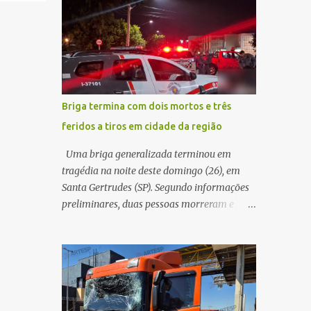
maior benefício possível à população. Essa
quando acabou colidindo na traseira de um
reflexão encontra respaldo tanto na teoria
Jeep Renegade. Segundo relato da condutora
da admini...
do veículo, o trânsito estava lento e
congestionado devido a obras realizadas na
rodovia, momento em que ocorreu o
impacto. Com a violência da colisão, o
Briga termina com dois mortos e três
motociclista foi arremessado ao solo.
feridos a tiros em cidade da região
Testemunhas relataram que o capacete teria
se desprendido durante o acidente. O jovem
Uma briga generalizada terminou em
sofreu ferimentos gravíssimos e morreu
tragédia na noite deste domingo (26), em
ainda no local. Equipes de resgate e de
Santa Gertrudes (SP). Segundo informações
atendimento da concessionária responsável
preliminares, duas pessoas morreram e
pela rodovia foram acionadas e realizaram
outras três ficaram feridas após disparos de
a sinalização da via, além de prestarem
arma de fogo nas proximidades de uma
socorro à vítima. No entanto, o óbito foi
adega. O caso aconteceu por volta das
constatado ainda no local do acidente. A
20h40, na região da Avenida João Vitte. De
Polícia Militar Rodoviária compareceu para
acordo com as primeiras informações, a
o registro da ocorrência...
confusão teria começado dentro do