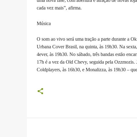
uma nova fase, com abertura e atração de novas loja
cada vez mais”, afirma.
Música
O som ao vivo será uma tração a parte durante a Okt
Urbana Cover Brasil, na quinta, às 19h30. Na sexta,
4ever, às 19h30. No sábado, três bandas estão encar
17h é a vez da Old Chevy, seguida pela Ozzmozis. J
Coldplayers, às 16h30, e Monalizza, às 19h30 – que 