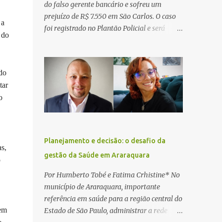
do falso gerente bancário e sofreu um
prejuízo de R$ 7.550 em São Carlos. O caso
 a
foi registrado no Plantão Policial e será
 do
investigado pela Polícia Civil como
estelionato. De acordo com o boletim de
ocorrência, a vítima recebeu contato pelo
do
WhatsApp de um homem que afirmava ser
tar
o novo gerente da conta bancária da
o
empresa. O suspeito alegou que seria
necessário atualizar o cadastro da conta e
passou a orientar a vítima sobre os
procedimentos que deveriam ser realizados.
Planejamento e decisão: o desafio da
Dias depois, o golpista enviou um
s,
gestão da Saúde em Araraquara
documento em PDF simulando uma
o
comunicação oficial da instituição
Por Humberto Tobé e Fatima Crhistine* No
financeira. Na sequência, entrou em contato
município de Araraquara, importante
por telefone e encaminhou um link,
referência em saúde para a região central do
orientando a vítima a acessá-lo pelo
 em
Estado de São Paulo, administrar a rede
computador para concluir a suposta