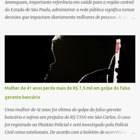
Araraquara, importante referência em saúde para a região central
do Estado de São Paulo, administrar a rede pública significa tomar
decisões que impactam diariamente milhares de pessoas. A cidade
concentra hospitais, unidades especializadas e serviços de média e
alta complexidade que atendem pacientes não apenas do
município, mas também de diversas cidades do entorno,
ampliando significativamente a responsabilidade da gestão sobre
o Sistema Único de Saúde (SUS). Nos últimos anos, o Governo
Federal tem ampliado investimentos destinados ao fortalecimento
da atenção básica, da infraestrutura hospitalar e da
regionalização dos serviços de saúde. Entretanto, em um cenário
de demandas crescentes e recursos necessariamente limitados, a
Mulher de 41 anos perde mais de R$ 7,5 mil em golpe do falso
principal missão da gestão pública não é apenas investir mais,
gerente bancário
mas decidir melhor onde investir para produzir o maior benefício
possível à população. Essa reflexão encontra respaldo tanto na
Uma mulher de 41 anos foi vítima do golpe do falso gerente
teoria da admini...
bancário e sofreu um prejuízo de R$ 7.550 em São Carlos. O caso
foi registrado no Plantão Policial e será investigado pela Polícia
Civil como estelionato. De acordo com o boletim de ocorrência, a
vítima recebeu contato pelo WhatsApp de um homem que