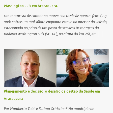
Washington Luís em Araraquara.
Um motorista de caminhão morreu na tarde de quarta-feira (29)
após sofrer um mal súbito enquanto estava no interior do veículo,
estacionado no pátio de um posto de serviços às margens da
Rodovia Washington Luís (SP-310), na altura do km 261, em
Araraquara. De acordo com informações da Artesp, a
concessionária foi acionada por meio do telefone 0800 após
relatos de que havia um condutor inconsciente dentro de um
caminhão. Equipes de resgate foram rapidamente deslocadas ao
local e encontraram a vítima em parada cardiorrespiratória. Os
socorristas iniciaram imediatamente as manobras de reanimação
cardiopulmonar (RCP), porém, apesar de todos os esforços, o
motorista não respondeu aos procedimentos. Às 17h03, médicos
da Unidade de Suporte Avançado constataram o óbito da vítima.
Planejamento e decisão: o desafio da gestão da Saúde em
Fonte: São Carlos Agora
Araraquara
Por Humberto Tobé e Fatima Crhistine* No município de