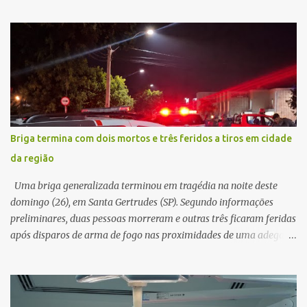
afirmava ser o novo gerente da conta bancária da empresa. O
suspeito alegou que seria necessário atualizar o cadastro da conta
e passou a orientar a vítima sobre os procedimentos que deveriam
ser realizados. Dias depois, o golpista enviou um documento em
PDF simulando uma comunicação oficial da instituição financeira.
Na sequência, entrou em contato por telefone e encaminhou um
link, orientando a vítima a acessá-lo pelo computador para
concluir a suposta atualização cadastral. Após realizar o
Briga termina com dois mortos e três feridos a tiros em cidade
procedimento, a conta bancária ficou bloqueada por algumas
da região
horas. Sem conseguir acessar o sistema, a vítima tentou
novamente contato com o suposto gerente, mas não obteve
Uma briga generalizada terminou em tragédia na noite deste
resposta. Na segunda-fe...
domingo (26), em Santa Gertrudes (SP). Segundo informações
preliminares, duas pessoas morreram e outras três ficaram feridas
após disparos de arma de fogo nas proximidades de uma adega. O
caso aconteceu por volta das 20h40, na região da Avenida João
Vitte. De acordo com as primeiras informações, a confusão teria
começado dentro do estabelecimento e se estendido para a área
externa, quando dois homens armados passaram a efetuar