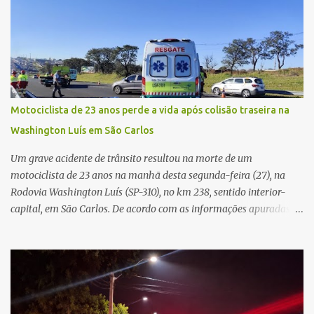
partida. Ainda segundo o registro policial, o condutor estacionou o
carro, certificou-se de que todas as portas estavam trancadas,
permaneceu com a chave de ignição e se ausentou do local por
cerca de dez minutos para buscar ajuda. Ao retornar, constatou
que o automóvel havia desaparecido. A vítima realizou buscas
pelas imediações, mas não conseguiu localizar o veículo.
Conforme o boletim, um menino de aproximadamente 10 anos
Motociclista de 23 anos perde a vida após colisão traseira na
relatou ter visto a Spin passando pelo local fazendo um forte ruído,
Washington Luís em São Carlos
característica compatível com o problema mecânico que o veículo
já apresentava antes do furto. O carro possui seguro e, segundo a
Um grave acidente de trânsito resultou na morte de um
v...
motociclista de 23 anos na manhã desta segunda-feira (27), na
Rodovia Washington Luís (SP-310), no km 238, sentido interior-
capital, em São Carlos. De acordo com as informações apuradas no
local, a vítima conduzia uma motocicleta quando acabou colidindo
na traseira de um Jeep Renegade. Segundo relato da condutora do
veículo, o trânsito estava lento e congestionado devido a obras
realizadas na rodovia, momento em que ocorreu o impacto. Com
a violência da colisão, o motociclista foi arremessado ao solo.
Testemunhas relataram que o capacete teria se desprendido