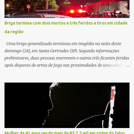
durante o acidente. O jovem sofreu ferimentos gravíssimos e
morreu ainda no local. Equipes de resgate e de atendimento da
concessionária responsável pela rodovia foram acionadas e
Briga termina com dois mortos e três feridos a tiros em cidade
realizaram a sinalização da via, além de prestarem socorro à
da região
vítima. No entanto, o óbito foi constatado ainda no local do
acidente. A Polícia Militar Rodoviária compareceu para o registro
Uma briga generalizada terminou em tragédia na noite deste
da ocorrência...
domingo (26), em Santa Gertrudes (SP). Segundo informações
preliminares, duas pessoas morreram e outras três ficaram feridas
após disparos de arma de fogo nas proximidades de uma adega. O
caso aconteceu por volta das 20h40, na região da Avenida João
Vitte. De acordo com as primeiras informações, a confusão teria
começado dentro do estabelecimento e se estendido para a área
externa, quando dois homens armados passaram a efetuar
diversos disparos. Duas vítimas morreram ainda no local. Outras
três pessoas foram baleadas e socorridas. Até o momento, não
foram divulgadas informações oficiais sobre o estado de saúde dos
feridos. Equipes da Polícia Militar de Santa Gertrudes atenderam a
ocorrência e isolaram a área para o trabalho da perícia. Até a
Mulher de 41 anos perde mais de R$ 7,5 mil em golpe do falso