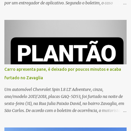
por um entregador de aplicativo. Segundo o boletim, o caso
ocorreu por volta das 17h de sexta-feira (31). A mulher afirmou
que o entregador teria acionado o interfone de forma equivocada
e, em seguida, passou a gritar em frente ao prédio, chamando a
atenção de moradores e de pessoas que estavam nas
proximidades. Ainda conforme o registro policial, a vítima relatou
que, ao receber a entrega, voltou a ser ofendida com palavras de
baixo calão e insultos. Ela informou à Polícia Civil que mora
sozinha e que se sentiu ameaçada, coagida e humilhada com a
situação. Fonte: São Carlos Agora
Carro apresenta pane, é deixado por poucos minutos e acaba
furtado no Zavaglia
Um automóvel Chevrolet Spin 1.8 LT Adventure, cinza,
ano/modelo 2017/2018, placas GAQ-5D53, foi furtado na noite de
sexta-feira (31), na Rua Julia Paixão David, no bairro Zavaglia, em
São Carlos. De acordo com o boletim de ocorrência, o motorista
seguia pela via quando o veículo apresentou uma pane elétrica no
painel, deixando de funcionar e impossibilitando uma nova