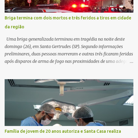
link, orientando a vítima a acessá-lo pelo computador para
concluir a suposta atualização cadastral. Após realizar o
Briga termina com dois mortos e três feridos a tiros em cidade
procedimento, a conta bancária ficou bloqueada por algumas
da região
horas. Sem conseguir acessar o sistema, a vítima tentou
novamente contato com o suposto gerente, mas não obteve
Uma briga generalizada terminou em tragédia na noite deste
resposta. Na segunda-fe...
domingo (26), em Santa Gertrudes (SP). Segundo informações
preliminares, duas pessoas morreram e outras três ficaram feridas
após disparos de arma de fogo nas proximidades de uma adega. O
caso aconteceu por volta das 20h40, na região da Avenida João
Vitte. De acordo com as primeiras informações, a confusão teria
começado dentro do estabelecimento e se estendido para a área
externa, quando dois homens armados passaram a efetuar
diversos disparos. Duas vítimas morreram ainda no local. Outras
três pessoas foram baleadas e socorridas. Até o momento, não
foram divulgadas informações oficiais sobre o estado de saúde dos
feridos. Equipes da Polícia Militar de Santa Gertrudes atenderam a
ocorrência e isolaram a área para o trabalho da perícia. Até a
Família de jovem de 20 anos autoriza e Santa Casa realiza
última atualização, nenhum suspeito havia sido preso. A Polícia