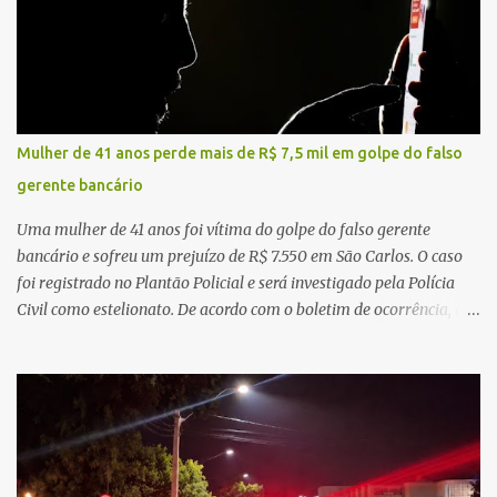
ampliando significativamente a responsabilidade da gestão sobre
o Sistema Único de Saúde (SUS). Nos últimos anos, o Governo
Federal tem ampliado investimentos destinados ao fortalecimento
da atenção básica, da infraestrutura hospitalar e da
regionalização dos serviços de saúde. Entretanto, em um cenário
de demandas crescentes e recursos necessariamente limitados, a
Mulher de 41 anos perde mais de R$ 7,5 mil em golpe do falso
principal missão da gestão pública não é apenas investir mais,
gerente bancário
mas decidir melhor onde investir para produzir o maior benefício
possível à população. Essa reflexão encontra respaldo tanto na
Uma mulher de 41 anos foi vítima do golpe do falso gerente
teoria da admini...
bancário e sofreu um prejuízo de R$ 7.550 em São Carlos. O caso
foi registrado no Plantão Policial e será investigado pela Polícia
Civil como estelionato. De acordo com o boletim de ocorrência, a
vítima recebeu contato pelo WhatsApp de um homem que
afirmava ser o novo gerente da conta bancária da empresa. O
suspeito alegou que seria necessário atualizar o cadastro da conta
e passou a orientar a vítima sobre os procedimentos que deveriam
ser realizados. Dias depois, o golpista enviou um documento em
PDF simulando uma comunicação oficial da instituição financeira.
Na sequência, entrou em contato por telefone e encaminhou um