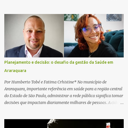
Araraquara. De acordo com informações da Artesp, a
concessionária foi acionada por meio do telefone 0800 após
relatos de que havia um condutor inconsciente dentro de um
caminhão. Equipes de resgate foram rapidamente deslocadas ao
local e encontraram a vítima em parada cardiorrespiratória. Os
socorristas iniciaram imediatamente as manobras de reanimação
cardiopulmonar (RCP), porém, apesar de todos os esforços, o
motorista não respondeu aos procedimentos. Às 17h03, médicos
da Unidade de Suporte Avançado constataram o óbito da vítima.
Planejamento e decisão: o desafio da gestão da Saúde em
Fonte: São Carlos Agora
Araraquara
Por Humberto Tobé e Fatima Crhistine* No município de
Araraquara, importante referência em saúde para a região central
do Estado de São Paulo, administrar a rede pública significa tomar
decisões que impactam diariamente milhares de pessoas. A cidade
concentra hospitais, unidades especializadas e serviços de média e
alta complexidade que atendem pacientes não apenas do
município, mas também de diversas cidades do entorno,