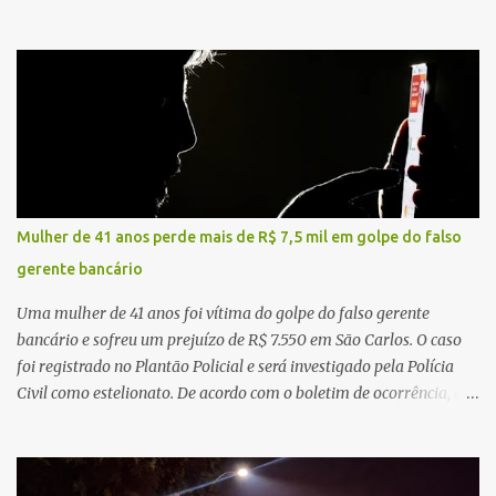
local, a vítima conduzia uma motocicleta quando acabou colidindo
na traseira de um Jeep Renegade. Segundo relato da condutora do
veículo, o trânsito estava lento e congestionado devido a obras
realizadas na rodovia, momento em que ocorreu o impacto. Com
a violência da colisão, o motociclista foi arremessado ao solo.
Testemunhas relataram que o capacete teria se desprendido
durante o acidente. O jovem sofreu ferimentos gravíssimos e
morreu ainda no local. Equipes de resgate e de atendimento da
concessionária responsável pela rodovia foram acionadas e
Mulher de 41 anos perde mais de R$ 7,5 mil em golpe do falso
realizaram a sinalização da via, além de prestarem socorro à
gerente bancário
vítima. No entanto, o óbito foi constatado ainda no local do
acidente. A Polícia Militar Rodoviária compareceu para o registro
Uma mulher de 41 anos foi vítima do golpe do falso gerente
da ocorrência...
bancário e sofreu um prejuízo de R$ 7.550 em São Carlos. O caso
foi registrado no Plantão Policial e será investigado pela Polícia
Civil como estelionato. De acordo com o boletim de ocorrência, a
vítima recebeu contato pelo WhatsApp de um homem que
afirmava ser o novo gerente da conta bancária da empresa. O
suspeito alegou que seria necessário atualizar o cadastro da conta