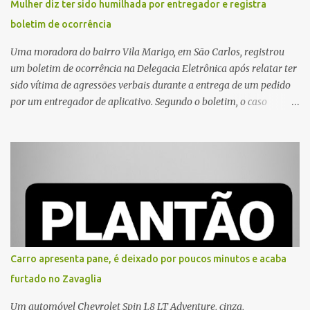
Mulher diz ter sido humilhada por entregador e registra
boletim de ocorrência
Uma moradora do bairro Vila Marigo, em São Carlos, registrou
um boletim de ocorrência na Delegacia Eletrônica após relatar ter
sido vítima de agressões verbais durante a entrega de um pedido
por um entregador de aplicativo. Segundo o boletim, o caso
ocorreu por volta das 17h de sexta-feira (31). A mulher afirmou
que o entregador teria acionado o interfone de forma equivocada
e, em seguida, passou a gritar em frente ao prédio, chamando a
atenção de moradores e de pessoas que estavam nas
proximidades. Ainda conforme o registro policial, a vítima relatou
que, ao receber a entrega, voltou a ser ofendida com palavras de
baixo calão e insultos. Ela informou à Polícia Civil que mora
sozinha e que se sentiu ameaçada, coagida e humilhada com a
situação. Fonte: São Carlos Agora
Carro apresenta pane, é deixado por poucos minutos e acaba
furtado no Zavaglia
Um automóvel Chevrolet Spin 1.8 LT Adventure, cinza,