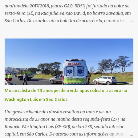
ano/modelo 2017/2018, placas GAQ-5D53, foi furtado na noite de
sexta-feira (31), na Rua Julia Paixão David, no bairro Zavaglia, em
São Carlos. De acordo com o boletim de ocorrência, o motorista
seguia pela via quando o veículo apresentou uma pane elétrica no
painel, deixando de funcionar e impossibilitando uma nova
partida. Ainda segundo o registro policial, o condutor estacionou o
carro, certificou-se de que todas as portas estavam trancadas,
permaneceu com a chave de ignição e se ausentou do local por
cerca de dez minutos para buscar ajuda. Ao retornar, constatou
que o automóvel havia desaparecido. A vítima realizou buscas
pelas imediações, mas não conseguiu localizar o veículo.
Conforme o boletim, um menino de aproximadamente 10 anos
Motociclista de 23 anos perde a vida após colisão traseira na
relatou ter visto a Spin passando pelo local fazendo um forte ruído,
Washington Luís em São Carlos
característica compatível com o problema mecânico que o veículo
já apresentava antes do furto. O carro possui seguro e, segundo a
Um grave acidente de trânsito resultou na morte de um
v...
motociclista de 23 anos na manhã desta segunda-feira (27), na
Rodovia Washington Luís (SP-310), no km 238, sentido interior-
capital, em São Carlos. De acordo com as informações apuradas no