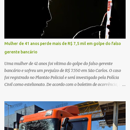
realizadas na rodovia, momento em que ocorreu o impacto. Com
a violência da colisão, o motociclista foi arremessado ao solo.
Testemunhas relataram que o capacete teria se desprendido
durante o acidente. O jovem sofreu ferimentos gravíssimos e
morreu ainda no local. Equipes de resgate e de atendimento da
concessionária responsável pela rodovia foram acionadas e
Mulher de 41 anos perde mais de R$ 7,5 mil em golpe do falso
realizaram a sinalização da via, além de prestarem socorro à
gerente bancário
vítima. No entanto, o óbito foi constatado ainda no local do
acidente. A Polícia Militar Rodoviária compareceu para o registro
Uma mulher de 41 anos foi vítima do golpe do falso gerente
da ocorrência...
bancário e sofreu um prejuízo de R$ 7.550 em São Carlos. O caso
foi registrado no Plantão Policial e será investigado pela Polícia
Civil como estelionato. De acordo com o boletim de ocorrência, a
vítima recebeu contato pelo WhatsApp de um homem que
afirmava ser o novo gerente da conta bancária da empresa. O
suspeito alegou que seria necessário atualizar o cadastro da conta
e passou a orientar a vítima sobre os procedimentos que deveriam
ser realizados. Dias depois, o golpista enviou um documento em
PDF simulando uma comunicação oficial da instituição financeira.