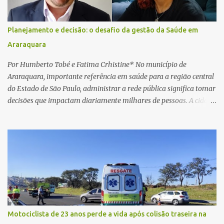
Na sequência, entrou em contato por telefone e encaminhou um
link, orientando a vítima a acessá-lo pelo computador para
concluir a suposta atualização cadastral. Após realizar o
Planejamento e decisão: o desafio da gestão da Saúde em
procedimento, a conta bancária ficou bloqueada por algumas
Araraquara
horas. Sem conseguir acessar o sistema, a vítima tentou
novamente contato com o suposto gerente, mas não obteve
Por Humberto Tobé e Fatima Crhistine* No município de
resposta. Na segunda-fe...
Araraquara, importante referência em saúde para a região central
do Estado de São Paulo, administrar a rede pública significa tomar
decisões que impactam diariamente milhares de pessoas. A cidade
concentra hospitais, unidades especializadas e serviços de média e
alta complexidade que atendem pacientes não apenas do
município, mas também de diversas cidades do entorno,
ampliando significativamente a responsabilidade da gestão sobre
o Sistema Único de Saúde (SUS). Nos últimos anos, o Governo
Federal tem ampliado investimentos destinados ao fortalecimento
da atenção básica, da infraestrutura hospitalar e da
regionalização dos serviços de saúde. Entretanto, em um cenário
de demandas crescentes e recursos necessariamente limitados, a
Motociclista de 23 anos perde a vida após colisão traseira na
principal missão da gestão pública não é apenas investir mais,