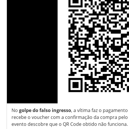
No
golpe do falso ingresso
, a vítima faz o pagamento
recebe o voucher com a confirmação da compra pelo
evento descobre que o QR Code obtido não funciona.