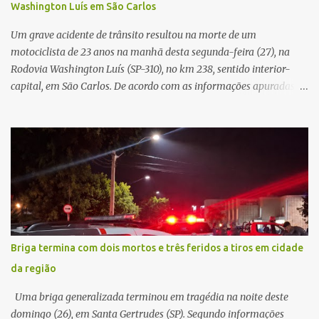
Washington Luís em São Carlos
mas decidir melhor onde investir para produzir o maior benefício
possível à população. Essa reflexão encontra respaldo tanto na
Um grave acidente de trânsito resultou na morte de um
teoria da admini...
motociclista de 23 anos na manhã desta segunda-feira (27), na
Rodovia Washington Luís (SP-310), no km 238, sentido interior-
capital, em São Carlos. De acordo com as informações apuradas no
local, a vítima conduzia uma motocicleta quando acabou colidindo
na traseira de um Jeep Renegade. Segundo relato da condutora do
veículo, o trânsito estava lento e congestionado devido a obras
realizadas na rodovia, momento em que ocorreu o impacto. Com
a violência da colisão, o motociclista foi arremessado ao solo.
Testemunhas relataram que o capacete teria se desprendido
durante o acidente. O jovem sofreu ferimentos gravíssimos e
morreu ainda no local. Equipes de resgate e de atendimento da
concessionária responsável pela rodovia foram acionadas e
Briga termina com dois mortos e três feridos a tiros em cidade
realizaram a sinalização da via, além de prestarem socorro à
da região
vítima. No entanto, o óbito foi constatado ainda no local do
acidente. A Polícia Militar Rodoviária compareceu para o registro
Uma briga generalizada terminou em tragédia na noite deste
da ocorrência...
domingo (26), em Santa Gertrudes (SP). Segundo informações