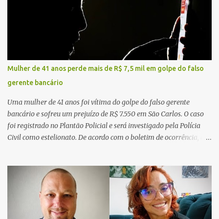
Mulher de 41 anos perde mais de R$ 7,5 mil em golpe do falso
gerente bancário
Uma mulher de 41 anos foi vítima do golpe do falso gerente
bancário e sofreu um prejuízo de R$ 7.550 em São Carlos. O caso
foi registrado no Plantão Policial e será investigado pela Polícia
Civil como estelionato. De acordo com o boletim de ocorrência, a
vítima recebeu contato pelo WhatsApp de um homem que
afirmava ser o novo gerente da conta bancária da empresa. O
suspeito alegou que seria necessário atualizar o cadastro da conta
e passou a orientar a vítima sobre os procedimentos que deveriam
ser realizados. Dias depois, o golpista enviou um documento em
PDF simulando uma comunicação oficial da instituição financeira.