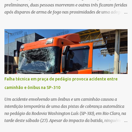
preliminares, duas pessoas morreram e outras três ficaram feridas
após disparos de arma de fogo nas proximidades de uma adega. O
caso aconteceu por volta das 20h40, na região da Avenida João
Vitte. De acordo com as primeiras informações, a confusão teria
começado dentro do estabelecimento e se estendido para a área
externa, quando dois homens armados passaram a efetuar
diversos disparos. Duas vítimas morreram ainda no local. Outras
três pessoas foram baleadas e socorridas. Até o momento, não
foram divulgadas informações oficiais sobre o estado de saúde dos
feridos. Equipes da Polícia Militar de Santa Gertrudes atenderam a
ocorrência e isolaram a área para o trabalho da perícia. Até a
Falha técnica em praça de pedágio provoca acidente entre
última atualização, nenhum suspeito havia sido preso. A Polícia
caminhão e ônibus na SP-310
Civil investigará a motivação da briga, a autoria dos disparos e as
circunstâncias do crime. A ocorrência segue em anda...
Um acidente envolvendo um ônibus e um caminhão causou a
interdição temporária de uma das pistas de cobrança automática
no pedágio da Rodovia Washington Luís (SP-310), em Rio Claro, na
tarde deste sábado (27). Apesar do impacto da batida, ninguém
ficou ferido. A ocorrência foi registrada por volta das 12h16, no