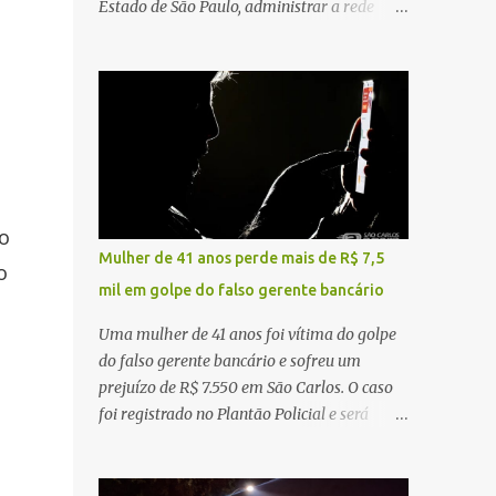
Estado de São Paulo, administrar a rede
constataram o óbito da vítima. Fonte: São
pública significa tomar decisões que
Carlos Agora
impactam diariamente milhares de pessoas.
A cidade concentra hospitais, unidades
especializadas e serviços de média e alta
complexidade que atendem pacientes não
apenas do município, mas também de
diversas cidades do entorno, ampliando
significativamente a responsabilidade da
o
gestão sobre o Sistema Único de Saúde
Mulher de 41 anos perde mais de R$ 7,5
o
(SUS). Nos últimos anos, o Governo Federal
mil em golpe do falso gerente bancário
tem ampliado investimentos destinados ao
fortalecimento da atenção básica, da
Uma mulher de 41 anos foi vítima do golpe
infraestrutura hospitalar e da
do falso gerente bancário e sofreu um
regionalização dos serviços de saúde.
prejuízo de R$ 7.550 em São Carlos. O caso
Entretanto, em um cenário de demandas
foi registrado no Plantão Policial e será
crescentes e recursos necessariamente
investigado pela Polícia Civil como
limitados, a principal missão da gestão
estelionato. De acordo com o boletim de
pública não é apenas investir mais, mas
ocorrência, a vítima recebeu contato pelo