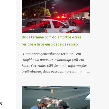
decidir melhor onde investir para produzir o
WhatsApp de um homem que afirmava ser
maior benefício possível à população. Essa
o novo gerente da conta bancária da
reflexão encontra respaldo tanto na teoria
empresa. O suspeito alegou que seria
da admini...
necessário atualizar o cadastro da conta e
passou a orientar a vítima sobre os
procedimentos que deveriam ser realizados.
Briga termina com dois mortos e três
Dias depois, o golpista enviou um
feridos a tiros em cidade da região
documento em PDF simulando uma
comunicação oficial da instituição
Uma briga generalizada terminou em
financeira. Na sequência, entrou em contato
tragédia na noite deste domingo (26), em
por telefone e encaminhou um link,
Santa Gertrudes (SP). Segundo informações
orientando a vítima a acessá-lo pelo
preliminares, duas pessoas morreram e
computador para concluir a suposta
outras três ficaram feridas após disparos de
atualização cadastral. Após realizar o
arma de fogo nas proximidades de uma
procedimento, a conta bancária ficou
adega. O caso aconteceu por volta das
bloqueada por algumas horas. Sem
20h40, na região da Avenida João Vitte. De
conseguir acessar o sistema, a vítima tentou
acordo com as primeiras informações, a
de
novamente contato com o suposto gerente,
confusão teria começado dentro do