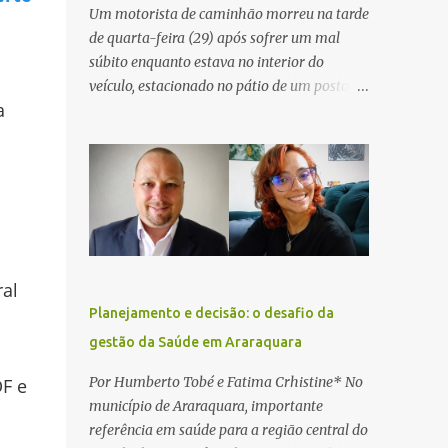
Um motorista de caminhão morreu na tarde
de quarta-feira (29) após sofrer um mal
súbito enquanto estava no interior do
veículo, estacionado no pátio de um posto de
a
serviços às margens da Rodovia Washington
Luís (SP-310), na altura do km 261, em
Araraquara. De acordo com informações da
Artesp, a concessionária foi acionada por
meio do telefone 0800 após relatos de que
havia um condutor inconsciente dentro de
um caminhão. Equipes de resgate foram
rapidamente deslocadas ao local e
ral
encontraram a vítima em parada
Planejamento e decisão: o desafio da
cardiorrespiratória. Os socorristas iniciaram
gestão da Saúde em Araraquara
imediatamente as manobras de reanimação
cardiopulmonar (RCP), porém, apesar de
Por Humberto Tobé e Fatima Crhistine* No
DF e
todos os esforços, o motorista não
município de Araraquara, importante
respondeu aos procedimentos. Às 17h03,
referência em saúde para a região central do
médicos da Unidade de Suporte Avançado