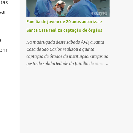
tas
mas não obteve resposta. Na segunda-fe...
estabelecimento e se estendido para a área
sar
externa, quando dois homens armados
passaram a efetuar diversos disparos. Duas
Família de jovem de 20 anos autoriza e
vítimas morreram ainda no local. Outras
Santa Casa realiza captação de órgãos
três pessoas foram baleadas e socorridas.
à
Até o momento, não foram divulgadas
Na madrugada deste sábado (04), a Santa
informações oficiais sobre o estado de saúde
tem
Casa de São Carlos realizou a quinta
dos feridos. Equipes da Polícia Militar de
captação de órgãos da instituição. Graças ao
Santa Gertrudes atenderam a ocorrência e
gesto de solidariedade da família de uma
isolaram a área para o trabalho da perícia.
paciente de 20 anos, vítima de acidente de
Até a última atualização, nenhum suspeito
moto na última semana, foi possível captar
havia sido preso. A Polícia Civil investigará a
o coração, os rins e as córneas, possibilitando
motivação da briga, a autoria dos disparos e
que até cinco pessoas tenham uma nova
as circunstâncias do crime. A ocorrência
oportunidade de vida por meio do
segue em anda...
transplante. Por se tratar de um órgão com
curto tempo de preservação, a equipe
responsável pela captação do coração
chegou a São Carlos em uma aeronave da