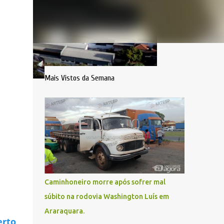
Mais Vistos da Semana
Caminhoneiro morre após sofrer mal
súbito na rodovia Washington Luís em
Araraquara.
erto