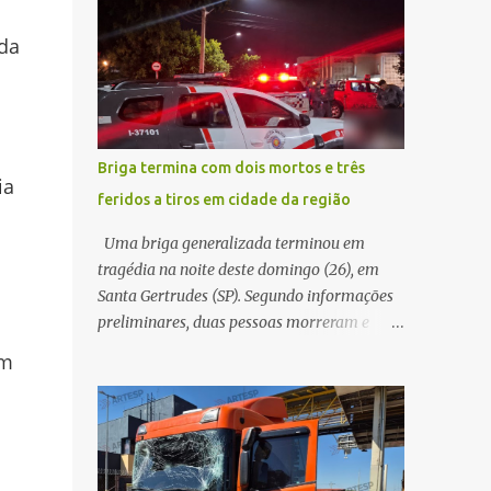
conseguir acessar o sistema, a vítima tentou
quando acabou colidindo na traseira de um
novamente contato com o suposto gerente,
nda
Jeep Renegade. Segundo relato da condutora
mas não obteve resposta. Na segunda-fe...
do veículo, o trânsito estava lento e
congestionado devido a obras realizadas na
rodovia, momento em que ocorreu o
impacto. Com a violência da colisão, o
Briga termina com dois mortos e três
motociclista foi arremessado ao solo.
ia
feridos a tiros em cidade da região
Testemunhas relataram que o capacete teria
se desprendido durante o acidente. O jovem
Uma briga generalizada terminou em
sofreu ferimentos gravíssimos e morreu
tragédia na noite deste domingo (26), em
ainda no local. Equipes de resgate e de
Santa Gertrudes (SP). Segundo informações
atendimento da concessionária responsável
preliminares, duas pessoas morreram e
pela rodovia foram acionadas e realizaram
outras três ficaram feridas após disparos de
am
a sinalização da via, além de prestarem
arma de fogo nas proximidades de uma
socorro à vítima. No entanto, o óbito foi
adega. O caso aconteceu por volta das
constatado ainda no local do acidente. A
20h40, na região da Avenida João Vitte. De
Polícia Militar Rodoviária compareceu para
acordo com as primeiras informações, a
o registro da ocorrência...
confusão teria começado dentro do