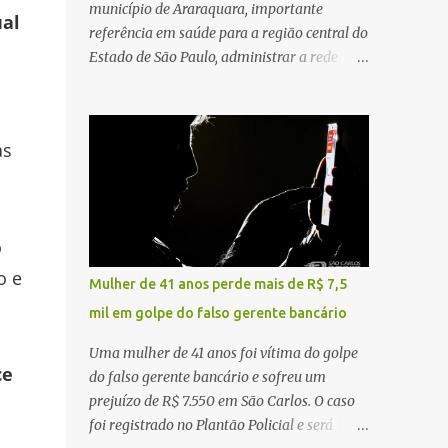
município de Araraquara, importante
ual
referência em saúde para a região central do
Estado de São Paulo, administrar a rede
pública significa tomar decisões que
impactam diariamente milhares de pessoas.
A cidade concentra hospitais, unidades
as
especializadas e serviços de média e alta
complexidade que atendem pacientes não
apenas do município, mas também de
diversas cidades do entorno, ampliando
%
significativamente a responsabilidade da
gestão sobre o Sistema Único de Saúde
o e
Mulher de 41 anos perde mais de R$ 7,5
(SUS). Nos últimos anos, o Governo Federal
mil em golpe do falso gerente bancário
tem ampliado investimentos destinados ao
fortalecimento da atenção básica, da
Uma mulher de 41 anos foi vítima do golpe
infraestrutura hospitalar e da
ce
do falso gerente bancário e sofreu um
regionalização dos serviços de saúde.
prejuízo de R$ 7.550 em São Carlos. O caso
Entretanto, em um cenário de demandas
foi registrado no Plantão Policial e será
crescentes e recursos necessariamente