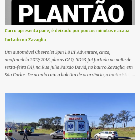
que, ao receber a entrega, voltou a ser ofendida com palavras de
baixo calão e insultos. Ela informou à Polícia Civil que mora
sozinha e que se sentiu ameaçada, coagida e humilhada com a
situação. Fonte: São Carlos Agora
Carro apresenta pane, é deixado por poucos minutos e acaba
furtado no Zavaglia
Um automóvel Chevrolet Spin 1.8 LT Adventure, cinza,
ano/modelo 2017/2018, placas GAQ-5D53, foi furtado na noite de
sexta-feira (31), na Rua Julia Paixão David, no bairro Zavaglia, em
São Carlos. De acordo com o boletim de ocorrência, o motorista
seguia pela via quando o veículo apresentou uma pane elétrica no
painel, deixando de funcionar e impossibilitando uma nova
partida. Ainda segundo o registro policial, o condutor estacionou o
carro, certificou-se de que todas as portas estavam trancadas,
permaneceu com a chave de ignição e se ausentou do local por
cerca de dez minutos para buscar ajuda. Ao retornar, constatou
que o automóvel havia desaparecido. A vítima realizou buscas
pelas imediações, mas não conseguiu localizar o veículo.