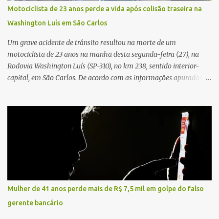
Conforme o boletim, um menino de aproximadamente 10 anos
Motociclista de 23 anos perde a vida após colisão traseira na
relatou ter visto a Spin passando pelo local fazendo um forte ruído,
Washington Luís em São Carlos
característica compatível com o problema mecânico que o veículo
já apresentava antes do furto. O carro possui seguro e, segundo a
Um grave acidente de trânsito resultou na morte de um
v...
motociclista de 23 anos na manhã desta segunda-feira (27), na
Rodovia Washington Luís (SP-310), no km 238, sentido interior-
capital, em São Carlos. De acordo com as informações apuradas no
local, a vítima conduzia uma motocicleta quando acabou colidindo
na traseira de um Jeep Renegade. Segundo relato da condutora do
veículo, o trânsito estava lento e congestionado devido a obras
realizadas na rodovia, momento em que ocorreu o impacto. Com
a violência da colisão, o motociclista foi arremessado ao solo.
Testemunhas relataram que o capacete teria se desprendido
durante o acidente. O jovem sofreu ferimentos gravíssimos e
morreu ainda no local. Equipes de resgate e de atendimento da
concessionária responsável pela rodovia foram acionadas e
Mulher de 41 anos perde mais de R$ 7,5 mil em golpe do falso
realizaram a sinalização da via, além de prestarem socorro à
gerente bancário
vítima. No entanto, o óbito foi constatado ainda no local do
acidente. A Polícia Militar Rodoviária compareceu para o registro