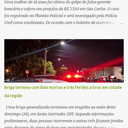
Uma mulher de 41 anos foi vítima do golpe do falso gerente
da ocorrência...
bancário e sofreu um prejuízo de R$ 7.550 em São Carlos. O caso
foi registrado no Plantão Policial e será investigado pela Polícia
Civil como estelionato. De acordo com o boletim de ocorrência, a
vítima recebeu contato pelo WhatsApp de um homem que
afirmava ser o novo gerente da conta bancária da empresa. O
suspeito alegou que seria necessário atualizar o cadastro da conta
e passou a orientar a vítima sobre os procedimentos que deveriam
ser realizados. Dias depois, o golpista enviou um documento em
PDF simulando uma comunicação oficial da instituição financeira.
Na sequência, entrou em contato por telefone e encaminhou um
link, orientando a vítima a acessá-lo pelo computador para
concluir a suposta atualização cadastral. Após realizar o
Briga termina com dois mortos e três feridos a tiros em cidade
procedimento, a conta bancária ficou bloqueada por algumas
da região
horas. Sem conseguir acessar o sistema, a vítima tentou
novamente contato com o suposto gerente, mas não obteve
Uma briga generalizada terminou em tragédia na noite deste
resposta. Na segunda-fe...
domingo (26), em Santa Gertrudes (SP). Segundo informações
preliminares, duas pessoas morreram e outras três ficaram feridas
após disparos de arma de fogo nas proximidades de uma adega. O