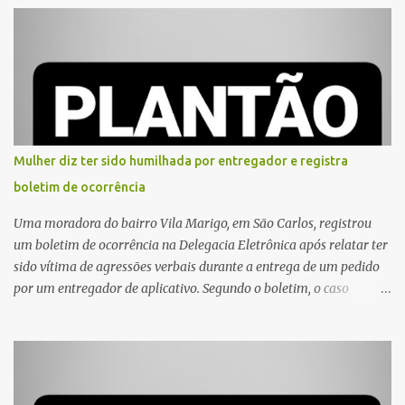
Mulher diz ter sido humilhada por entregador e registra
boletim de ocorrência
Uma moradora do bairro Vila Marigo, em São Carlos, registrou
um boletim de ocorrência na Delegacia Eletrônica após relatar ter
sido vítima de agressões verbais durante a entrega de um pedido
por um entregador de aplicativo. Segundo o boletim, o caso
ocorreu por volta das 17h de sexta-feira (31). A mulher afirmou
que o entregador teria acionado o interfone de forma equivocada
e, em seguida, passou a gritar em frente ao prédio, chamando a
atenção de moradores e de pessoas que estavam nas
proximidades. Ainda conforme o registro policial, a vítima relatou