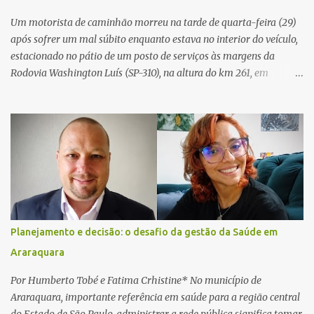
Um motorista de caminhão morreu na tarde de quarta-feira (29)
após sofrer um mal súbito enquanto estava no interior do veículo,
estacionado no pátio de um posto de serviços às margens da
Rodovia Washington Luís (SP-310), na altura do km 261, em
Araraquara. De acordo com informações da Artesp, a
concessionária foi acionada por meio do telefone 0800 após
relatos de que havia um condutor inconsciente dentro de um
caminhão. Equipes de resgate foram rapidamente deslocadas ao
local e encontraram a vítima em parada cardiorrespiratória. Os
socorristas iniciaram imediatamente as manobras de reanimação
cardiopulmonar (RCP), porém, apesar de todos os esforços, o
motorista não respondeu aos procedimentos. Às 17h03, médicos
da Unidade de Suporte Avançado constataram o óbito da vítima.
Planejamento e decisão: o desafio da gestão da Saúde em
Fonte: São Carlos Agora
Araraquara
Por Humberto Tobé e Fatima Crhistine* No município de
Araraquara, importante referência em saúde para a região central
do Estado de São Paulo, administrar a rede pública significa tomar