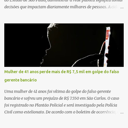
decisões que impactam diariamente milhares de pessoas. A cidade
concentra hospitais, unidades especializadas e serviços de média e
alta complexidade que atendem pacientes não apenas do
município, mas também de diversas cidades do entorno,
ampliando significativamente a responsabilidade da gestão sobre
o Sistema Único de Saúde (SUS). Nos últimos anos, o Governo
Federal tem ampliado investimentos destinados ao fortalecimento
da atenção básica, da infraestrutura hospitalar e da
regionalização dos serviços de saúde. Entretanto, em um cenário
de demandas crescentes e recursos necessariamente limitados, a
Mulher de 41 anos perde mais de R$ 7,5 mil em golpe do falso
principal missão da gestão pública não é apenas investir mais,
gerente bancário
mas decidir melhor onde investir para produzir o maior benefício
possível à população. Essa reflexão encontra respaldo tanto na
Uma mulher de 41 anos foi vítima do golpe do falso gerente
teoria da admini...
bancário e sofreu um prejuízo de R$ 7.550 em São Carlos. O caso
foi registrado no Plantão Policial e será investigado pela Polícia
Civil como estelionato. De acordo com o boletim de ocorrência, a
vítima recebeu contato pelo WhatsApp de um homem que
afirmava ser o novo gerente da conta bancária da empresa. O