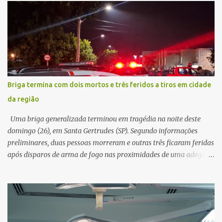
suspeito alegou que seria necessário atualizar o cadastro da conta
e passou a orientar a vítima sobre os procedimentos que deveriam
ser realizados. Dias depois, o golpista enviou um documento em
PDF simulando uma comunicação oficial da instituição financeira.
Na sequência, entrou em contato por telefone e encaminhou um
link, orientando a vítima a acessá-lo pelo computador para
concluir a suposta atualização cadastral. Após realizar o
Briga termina com dois mortos e três feridos a tiros em cidade
procedimento, a conta bancária ficou bloqueada por algumas
da região
horas. Sem conseguir acessar o sistema, a vítima tentou
novamente contato com o suposto gerente, mas não obteve
Uma briga generalizada terminou em tragédia na noite deste
resposta. Na segunda-fe...
domingo (26), em Santa Gertrudes (SP). Segundo informações
preliminares, duas pessoas morreram e outras três ficaram feridas
após disparos de arma de fogo nas proximidades de uma adega. O
caso aconteceu por volta das 20h40, na região da Avenida João
Vitte. De acordo com as primeiras informações, a confusão teria
começado dentro do estabelecimento e se estendido para a área
externa, quando dois homens armados passaram a efetuar
diversos disparos. Duas vítimas morreram ainda no local. Outras