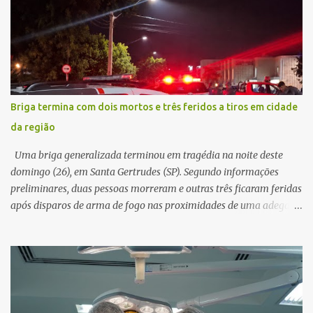
e passou a orientar a vítima sobre os procedimentos que deveriam
ser realizados. Dias depois, o golpista enviou um documento em
PDF simulando uma comunicação oficial da instituição financeira.
Na sequência, entrou em contato por telefone e encaminhou um
link, orientando a vítima a acessá-lo pelo computador para
concluir a suposta atualização cadastral. Após realizar o
Briga termina com dois mortos e três feridos a tiros em cidade
procedimento, a conta bancária ficou bloqueada por algumas
da região
horas. Sem conseguir acessar o sistema, a vítima tentou
novamente contato com o suposto gerente, mas não obteve
Uma briga generalizada terminou em tragédia na noite deste
resposta. Na segunda-fe...
domingo (26), em Santa Gertrudes (SP). Segundo informações
preliminares, duas pessoas morreram e outras três ficaram feridas
após disparos de arma de fogo nas proximidades de uma adega. O
caso aconteceu por volta das 20h40, na região da Avenida João
Vitte. De acordo com as primeiras informações, a confusão teria
começado dentro do estabelecimento e se estendido para a área
externa, quando dois homens armados passaram a efetuar
diversos disparos. Duas vítimas morreram ainda no local. Outras
três pessoas foram baleadas e socorridas. Até o momento, não