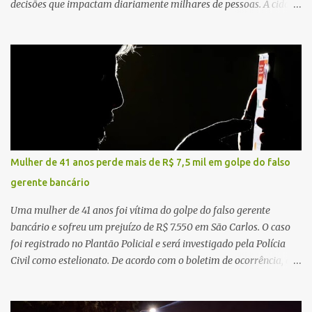
decisões que impactam diariamente milhares de pessoas. A cidade
concentra hospitais, unidades especializadas e serviços de média e
alta complexidade que atendem pacientes não apenas do
município, mas também de diversas cidades do entorno,
ampliando significativamente a responsabilidade da gestão sobre
o Sistema Único de Saúde (SUS). Nos últimos anos, o Governo
Federal tem ampliado investimentos destinados ao fortalecimento
da atenção básica, da infraestrutura hospitalar e da
regionalização dos serviços de saúde. Entretanto, em um cenário
de demandas crescentes e recursos necessariamente limitados, a
Mulher de 41 anos perde mais de R$ 7,5 mil em golpe do falso
principal missão da gestão pública não é apenas investir mais,
gerente bancário
mas decidir melhor onde investir para produzir o maior benefício
possível à população. Essa reflexão encontra respaldo tanto na
Uma mulher de 41 anos foi vítima do golpe do falso gerente
teoria da admini...
bancário e sofreu um prejuízo de R$ 7.550 em São Carlos. O caso
foi registrado no Plantão Policial e será investigado pela Polícia
Civil como estelionato. De acordo com o boletim de ocorrência, a
vítima recebeu contato pelo WhatsApp de um homem que
afirmava ser o novo gerente da conta bancária da empresa. O
suspeito alegou que seria necessário atualizar o cadastro da conta