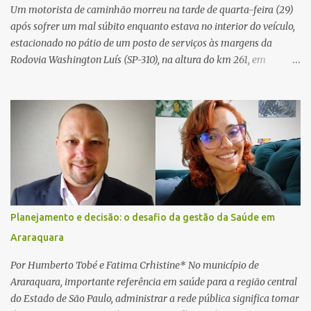
Um motorista de caminhão morreu na tarde de quarta-feira (29)
após sofrer um mal súbito enquanto estava no interior do veículo,
estacionado no pátio de um posto de serviços às margens da
Rodovia Washington Luís (SP-310), na altura do km 261, em
Araraquara. De acordo com informações da Artesp, a
concessionária foi acionada por meio do telefone 0800 após
relatos de que havia um condutor inconsciente dentro de um
caminhão. Equipes de resgate foram rapidamente deslocadas ao
local e encontraram a vítima em parada cardiorrespiratória. Os
socorristas iniciaram imediatamente as manobras de reanimação
cardiopulmonar (RCP), porém, apesar de todos os esforços, o
motorista não respondeu aos procedimentos. Às 17h03, médicos
da Unidade de Suporte Avançado constataram o óbito da vítima.
Planejamento e decisão: o desafio da gestão da Saúde em
Fonte: São Carlos Agora
Araraquara
Por Humberto Tobé e Fatima Crhistine* No município de
Araraquara, importante referência em saúde para a região central
do Estado de São Paulo, administrar a rede pública significa tomar