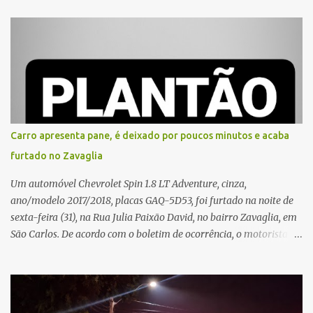
que o entregador teria acionado o interfone de forma equivocada
e, em seguida, passou a gritar em frente ao prédio, chamando a
atenção de moradores e de pessoas que estavam nas
proximidades. Ainda conforme o registro policial, a vítima relatou
que, ao receber a entrega, voltou a ser ofendida com palavras de
baixo calão e insultos. Ela informou à Polícia Civil que mora
sozinha e que se sentiu ameaçada, coagida e humilhada com a
situação. Fonte: São Carlos Agora
Carro apresenta pane, é deixado por poucos minutos e acaba
furtado no Zavaglia
Um automóvel Chevrolet Spin 1.8 LT Adventure, cinza,
ano/modelo 2017/2018, placas GAQ-5D53, foi furtado na noite de
sexta-feira (31), na Rua Julia Paixão David, no bairro Zavaglia, em
São Carlos. De acordo com o boletim de ocorrência, o motorista
seguia pela via quando o veículo apresentou uma pane elétrica no
painel, deixando de funcionar e impossibilitando uma nova
partida. Ainda segundo o registro policial, o condutor estacionou o
carro, certificou-se de que todas as portas estavam trancadas,