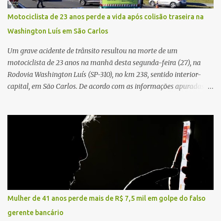
ocorrência e isolaram a área para o trabalho da perícia. Até a
Motociclista de 23 anos perde a vida após colisão traseira na
última atualização, nenhum suspeito havia sido preso. A Polícia
Washington Luís em São Carlos
Civil investigará a motivação da briga, a autoria dos disparos e as
circunstâncias do crime. A ocorrência segue em anda...
Um grave acidente de trânsito resultou na morte de um
motociclista de 23 anos na manhã desta segunda-feira (27), na
Rodovia Washington Luís (SP-310), no km 238, sentido interior-
capital, em São Carlos. De acordo com as informações apuradas no
local, a vítima conduzia uma motocicleta quando acabou colidindo
na traseira de um Jeep Renegade. Segundo relato da condutora do
veículo, o trânsito estava lento e congestionado devido a obras
realizadas na rodovia, momento em que ocorreu o impacto. Com
a violência da colisão, o motociclista foi arremessado ao solo.
Testemunhas relataram que o capacete teria se desprendido
durante o acidente. O jovem sofreu ferimentos gravíssimos e
morreu ainda no local. Equipes de resgate e de atendimento da
concessionária responsável pela rodovia foram acionadas e
Mulher de 41 anos perde mais de R$ 7,5 mil em golpe do falso
realizaram a sinalização da via, além de prestarem socorro à
gerente bancário
vítima. No entanto, o óbito foi constatado ainda no local do