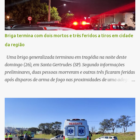
permaneceu com a chave de ignição e se ausentou do local por
cerca de dez minutos para buscar ajuda. Ao retornar, constatou
que o automóvel havia desaparecido. A vítima realizou buscas
pelas imediações, mas não conseguiu localizar o veículo.
Conforme o boletim, um menino de aproximadamente 10 anos
Briga termina com dois mortos e três feridos a tiros em cidade
relatou ter visto a Spin passando pelo local fazendo um forte ruído,
da região
característica compatível com o problema mecânico que o veículo
já apresentava antes do furto. O carro possui seguro e, segundo a
Uma briga generalizada terminou em tragédia na noite deste
v...
domingo (26), em Santa Gertrudes (SP). Segundo informações
preliminares, duas pessoas morreram e outras três ficaram feridas
após disparos de arma de fogo nas proximidades de uma adega. O
caso aconteceu por volta das 20h40, na região da Avenida João
Vitte. De acordo com as primeiras informações, a confusão teria
começado dentro do estabelecimento e se estendido para a área
externa, quando dois homens armados passaram a efetuar
diversos disparos. Duas vítimas morreram ainda no local. Outras
três pessoas foram baleadas e socorridas. Até o momento, não
foram divulgadas informações oficiais sobre o estado de saúde dos
feridos. Equipes da Polícia Militar de Santa Gertrudes atenderam a