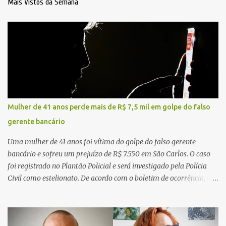
Mais Vistos da Semana
Mulher de 41 anos perde mais de R$ 7,5 mil em golpe do falso
gerente bancário
Uma mulher de 41 anos foi vítima do golpe do falso gerente
bancário e sofreu um prejuízo de R$ 7.550 em São Carlos. O caso
foi registrado no Plantão Policial e será investigado pela Polícia
Civil como estelionato. De acordo com o boletim de ocorrência, a
vítima recebeu contato pelo WhatsApp de um homem que
afirmava ser o novo gerente da conta bancária da empresa. O
suspeito alegou que seria necessário atualizar o cadastro da conta