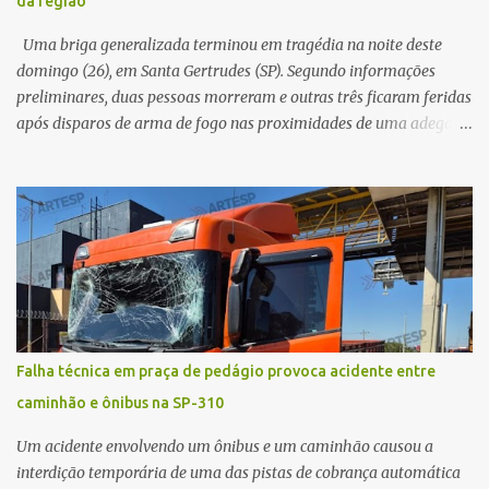
da região
vítima. No entanto, o óbito foi constatado ainda no local do
acidente. A Polícia Militar Rodoviária compareceu para o registro
Uma briga generalizada terminou em tragédia na noite deste
da ocorrência...
domingo (26), em Santa Gertrudes (SP). Segundo informações
preliminares, duas pessoas morreram e outras três ficaram feridas
após disparos de arma de fogo nas proximidades de uma adega. O
caso aconteceu por volta das 20h40, na região da Avenida João
Vitte. De acordo com as primeiras informações, a confusão teria
começado dentro do estabelecimento e se estendido para a área
externa, quando dois homens armados passaram a efetuar
diversos disparos. Duas vítimas morreram ainda no local. Outras
três pessoas foram baleadas e socorridas. Até o momento, não
foram divulgadas informações oficiais sobre o estado de saúde dos
feridos. Equipes da Polícia Militar de Santa Gertrudes atenderam a
ocorrência e isolaram a área para o trabalho da perícia. Até a
Falha técnica em praça de pedágio provoca acidente entre
última atualização, nenhum suspeito havia sido preso. A Polícia
caminhão e ônibus na SP-310
Civil investigará a motivação da briga, a autoria dos disparos e as
circunstâncias do crime. A ocorrência segue em anda...
Um acidente envolvendo um ônibus e um caminhão causou a
interdição temporária de uma das pistas de cobrança automática