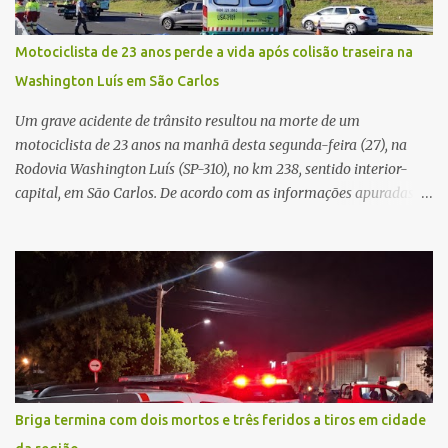
regionalização dos serviços de saúde. Entretanto, em um cenário
de demandas crescentes e recursos necessariamente limitados, a
Motociclista de 23 anos perde a vida após colisão traseira na
principal missão da gestão pública não é apenas investir mais,
Washington Luís em São Carlos
mas decidir melhor onde investir para produzir o maior benefício
possível à população. Essa reflexão encontra respaldo tanto na
Um grave acidente de trânsito resultou na morte de um
teoria da admini...
motociclista de 23 anos na manhã desta segunda-feira (27), na
Rodovia Washington Luís (SP-310), no km 238, sentido interior-
capital, em São Carlos. De acordo com as informações apuradas no
local, a vítima conduzia uma motocicleta quando acabou colidindo
na traseira de um Jeep Renegade. Segundo relato da condutora do
veículo, o trânsito estava lento e congestionado devido a obras
realizadas na rodovia, momento em que ocorreu o impacto. Com
a violência da colisão, o motociclista foi arremessado ao solo.
Testemunhas relataram que o capacete teria se desprendido
durante o acidente. O jovem sofreu ferimentos gravíssimos e
morreu ainda no local. Equipes de resgate e de atendimento da
concessionária responsável pela rodovia foram acionadas e
Briga termina com dois mortos e três feridos a tiros em cidade
realizaram a sinalização da via, além de prestarem socorro à