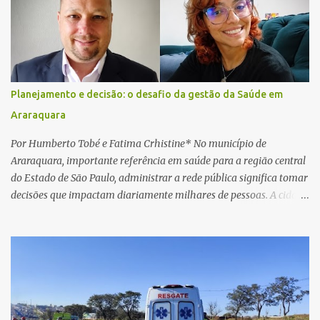
e passou a orientar a vítima sobre os procedimentos que deveriam
ser realizados. Dias depois, o golpista enviou um documento em
PDF simulando uma comunicação oficial da instituição financeira.
Na sequência, entrou em contato por telefone e encaminhou um
link, orientando a vítima a acessá-lo pelo computador para
concluir a suposta atualização cadastral. Após realizar o
Planejamento e decisão: o desafio da gestão da Saúde em
procedimento, a conta bancária ficou bloqueada por algumas
Araraquara
horas. Sem conseguir acessar o sistema, a vítima tentou
novamente contato com o suposto gerente, mas não obteve
Por Humberto Tobé e Fatima Crhistine* No município de
resposta. Na segunda-fe...
Araraquara, importante referência em saúde para a região central
do Estado de São Paulo, administrar a rede pública significa tomar
decisões que impactam diariamente milhares de pessoas. A cidade
concentra hospitais, unidades especializadas e serviços de média e
alta complexidade que atendem pacientes não apenas do
município, mas também de diversas cidades do entorno,
ampliando significativamente a responsabilidade da gestão sobre
o Sistema Único de Saúde (SUS). Nos últimos anos, o Governo
Federal tem ampliado investimentos destinados ao fortalecimento
da atenção básica, da infraestrutura hospitalar e da