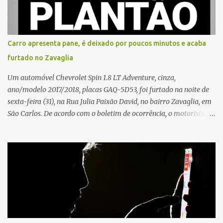
que, ao receber a entrega, voltou a ser ofendida com palavras de
baixo calão e insultos. Ela informou à Polícia Civil que mora
sozinha e que se sentiu ameaçada, coagida e humilhada com a
situação. Fonte: São Carlos Agora
Carro apresenta pane, é deixado por poucos minutos e acaba
furtado no Zavaglia
Um automóvel Chevrolet Spin 1.8 LT Adventure, cinza,
ano/modelo 2017/2018, placas GAQ-5D53, foi furtado na noite de
sexta-feira (31), na Rua Julia Paixão David, no bairro Zavaglia, em
São Carlos. De acordo com o boletim de ocorrência, o motorista
seguia pela via quando o veículo apresentou uma pane elétrica no
painel, deixando de funcionar e impossibilitando uma nova
partida. Ainda segundo o registro policial, o condutor estacionou o
carro, certificou-se de que todas as portas estavam trancadas,
permaneceu com a chave de ignição e se ausentou do local por
cerca de dez minutos para buscar ajuda. Ao retornar, constatou
que o automóvel havia desaparecido. A vítima realizou buscas
pelas imediações, mas não conseguiu localizar o veículo.
Conforme o boletim, um menino de aproximadamente 10 anos