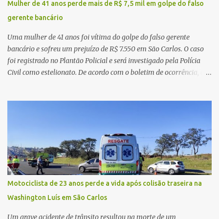
Mulher de 41 anos perde mais de R$ 7,5 mil em golpe do falso
relatou ter visto a Spin passando pelo local fazendo um forte ruído,
gerente bancário
característica compatível com o problema mecânico que o veículo
já apresentava antes do furto. O carro possui seguro e, segundo a
Uma mulher de 41 anos foi vítima do golpe do falso gerente
v...
bancário e sofreu um prejuízo de R$ 7.550 em São Carlos. O caso
foi registrado no Plantão Policial e será investigado pela Polícia
Civil como estelionato. De acordo com o boletim de ocorrência, a
vítima recebeu contato pelo WhatsApp de um homem que
afirmava ser o novo gerente da conta bancária da empresa. O
suspeito alegou que seria necessário atualizar o cadastro da conta
e passou a orientar a vítima sobre os procedimentos que deveriam
ser realizados. Dias depois, o golpista enviou um documento em
PDF simulando uma comunicação oficial da instituição financeira.
Na sequência, entrou em contato por telefone e encaminhou um
link, orientando a vítima a acessá-lo pelo computador para
concluir a suposta atualização cadastral. Após realizar o
Motociclista de 23 anos perde a vida após colisão traseira na
procedimento, a conta bancária ficou bloqueada por algumas
Washington Luís em São Carlos
horas. Sem conseguir acessar o sistema, a vítima tentou
novamente contato com o suposto gerente, mas não obteve
Um grave acidente de trânsito resultou na morte de um