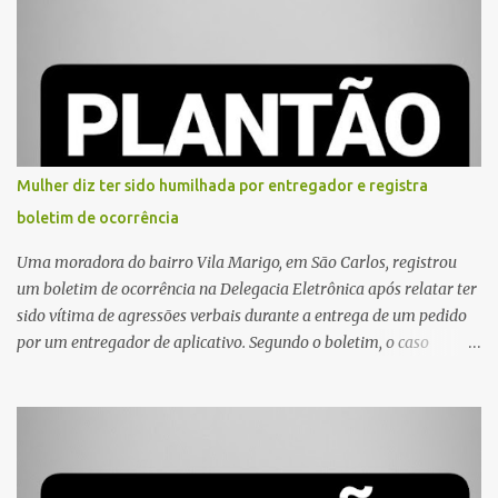
Mulher diz ter sido humilhada por entregador e registra
boletim de ocorrência
Uma moradora do bairro Vila Marigo, em São Carlos, registrou
um boletim de ocorrência na Delegacia Eletrônica após relatar ter
sido vítima de agressões verbais durante a entrega de um pedido
por um entregador de aplicativo. Segundo o boletim, o caso
ocorreu por volta das 17h de sexta-feira (31). A mulher afirmou
que o entregador teria acionado o interfone de forma equivocada
e, em seguida, passou a gritar em frente ao prédio, chamando a
atenção de moradores e de pessoas que estavam nas
proximidades. Ainda conforme o registro policial, a vítima relatou