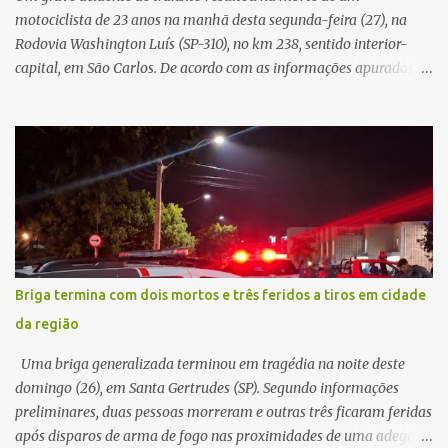
resposta. Na segunda-fe...
motociclista de 23 anos na manhã desta segunda-feira (27), na
Rodovia Washington Luís (SP-310), no km 238, sentido interior-
capital, em São Carlos. De acordo com as informações apuradas no
local, a vítima conduzia uma motocicleta quando acabou colidindo
na traseira de um Jeep Renegade. Segundo relato da condutora do
veículo, o trânsito estava lento e congestionado devido a obras
realizadas na rodovia, momento em que ocorreu o impacto. Com
a violência da colisão, o motociclista foi arremessado ao solo.
Testemunhas relataram que o capacete teria se desprendido
durante o acidente. O jovem sofreu ferimentos gravíssimos e
morreu ainda no local. Equipes de resgate e de atendimento da
concessionária responsável pela rodovia foram acionadas e
Briga termina com dois mortos e três feridos a tiros em cidade
realizaram a sinalização da via, além de prestarem socorro à
da região
vítima. No entanto, o óbito foi constatado ainda no local do
acidente. A Polícia Militar Rodoviária compareceu para o registro
Uma briga generalizada terminou em tragédia na noite deste
da ocorrência...
domingo (26), em Santa Gertrudes (SP). Segundo informações
preliminares, duas pessoas morreram e outras três ficaram feridas
após disparos de arma de fogo nas proximidades de uma adega. O