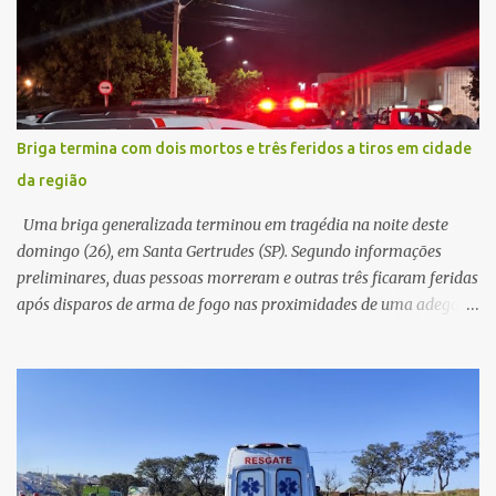
ampliando significativamente a responsabilidade da gestão sobre
o Sistema Único de Saúde (SUS). Nos últimos anos, o Governo
Federal tem ampliado investimentos destinados ao fortalecimento
da atenção básica, da infraestrutura hospitalar e da
regionalização dos serviços de saúde. Entretanto, em um cenário
de demandas crescentes e recursos necessariamente limitados, a
Briga termina com dois mortos e três feridos a tiros em cidade
principal missão da gestão pública não é apenas investir mais,
da região
mas decidir melhor onde investir para produzir o maior benefício
possível à população. Essa reflexão encontra respaldo tanto na
Uma briga generalizada terminou em tragédia na noite deste
teoria da admini...
domingo (26), em Santa Gertrudes (SP). Segundo informações
preliminares, duas pessoas morreram e outras três ficaram feridas
após disparos de arma de fogo nas proximidades de uma adega. O
caso aconteceu por volta das 20h40, na região da Avenida João
Vitte. De acordo com as primeiras informações, a confusão teria
começado dentro do estabelecimento e se estendido para a área
externa, quando dois homens armados passaram a efetuar
diversos disparos. Duas vítimas morreram ainda no local. Outras
três pessoas foram baleadas e socorridas. Até o momento, não
foram divulgadas informações oficiais sobre o estado de saúde dos