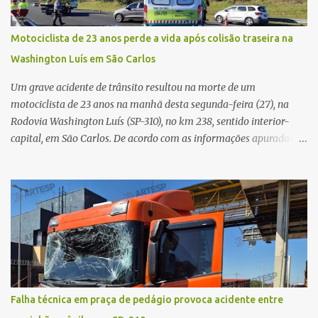
feridos. Equipes da Polícia Militar de Santa Gertrudes atenderam a
ocorrência e isolaram a área para o trabalho da perícia. Até a
Motociclista de 23 anos perde a vida após colisão traseira na
última atualização, nenhum suspeito havia sido preso. A Polícia
Washington Luís em São Carlos
Civil investigará a motivação da briga, a autoria dos disparos e as
circunstâncias do crime. A ocorrência segue em anda...
Um grave acidente de trânsito resultou na morte de um
motociclista de 23 anos na manhã desta segunda-feira (27), na
Rodovia Washington Luís (SP-310), no km 238, sentido interior-
capital, em São Carlos. De acordo com as informações apuradas no
local, a vítima conduzia uma motocicleta quando acabou colidindo
na traseira de um Jeep Renegade. Segundo relato da condutora do
veículo, o trânsito estava lento e congestionado devido a obras
realizadas na rodovia, momento em que ocorreu o impacto. Com
a violência da colisão, o motociclista foi arremessado ao solo.
Testemunhas relataram que o capacete teria se desprendido
durante o acidente. O jovem sofreu ferimentos gravíssimos e
morreu ainda no local. Equipes de resgate e de atendimento da
concessionária responsável pela rodovia foram acionadas e
Falha técnica em praça de pedágio provoca acidente entre
realizaram a sinalização da via, além de prestarem socorro à