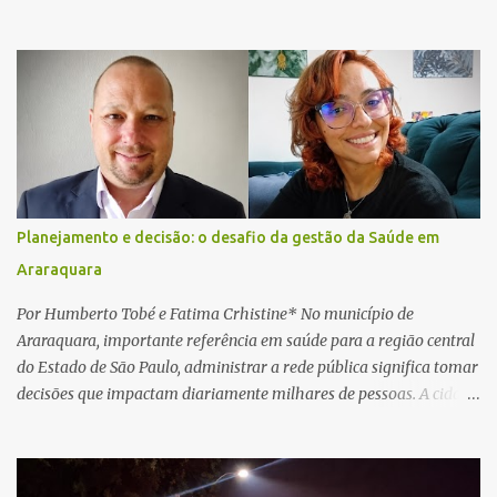
vítima recebeu contato pelo WhatsApp de um homem que
afirmava ser o novo gerente da conta bancária da empresa. O
suspeito alegou que seria necessário atualizar o cadastro da conta
e passou a orientar a vítima sobre os procedimentos que deveriam
ser realizados. Dias depois, o golpista enviou um documento em
PDF simulando uma comunicação oficial da instituição financeira.
Na sequência, entrou em contato por telefone e encaminhou um
link, orientando a vítima a acessá-lo pelo computador para
concluir a suposta atualização cadastral. Após realizar o
Planejamento e decisão: o desafio da gestão da Saúde em
procedimento, a conta bancária ficou bloqueada por algumas
Araraquara
horas. Sem conseguir acessar o sistema, a vítima tentou
novamente contato com o suposto gerente, mas não obteve
Por Humberto Tobé e Fatima Crhistine* No município de
resposta. Na segunda-fe...
Araraquara, importante referência em saúde para a região central
do Estado de São Paulo, administrar a rede pública significa tomar
decisões que impactam diariamente milhares de pessoas. A cidade
concentra hospitais, unidades especializadas e serviços de média e
alta complexidade que atendem pacientes não apenas do
município, mas também de diversas cidades do entorno,