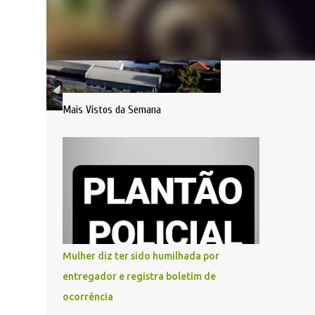
Mais Vistos da Semana
Mulher diz ter sido humilhada por
entregador e registra boletim de
ocorrência