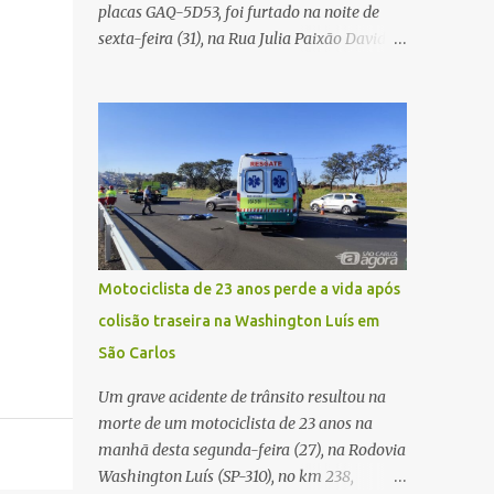
placas GAQ-5D53, foi furtado na noite de
Carlos Agora
sexta-feira (31), na Rua Julia Paixão David,
no bairro Zavaglia, em São Carlos. De
acordo com o boletim de ocorrência, o
motorista seguia pela via quando o veículo
apresentou uma pane elétrica no painel,
deixando de funcionar e impossibilitando
uma nova partida. Ainda segundo o registro
policial, o condutor estacionou o carro,
certificou-se de que todas as portas estavam
trancadas, permaneceu com a chave de
Motociclista de 23 anos perde a vida após
ignição e se ausentou do local por cerca de
colisão traseira na Washington Luís em
dez minutos para buscar ajuda. Ao retornar,
São Carlos
constatou que o automóvel havia
desaparecido. A vítima realizou buscas pelas
Um grave acidente de trânsito resultou na
imediações, mas não conseguiu localizar o
morte de um motociclista de 23 anos na
veículo. Conforme o boletim, um menino de
manhã desta segunda-feira (27), na Rodovia
aproximadamente 10 anos relatou ter visto
Washington Luís (SP-310), no km 238,
a Spin passando pelo local fazendo um forte