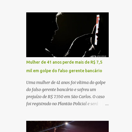
sentido interior-capital, em São Carlos. De
ruído, característica compatível com o
acordo com as informações apuradas no
problema mecânico que o veículo já
local, a vítima conduzia uma motocicleta
apresentava antes do furto. O carro possui
quando acabou colidindo na traseira de um
seguro e, segundo a v...
Jeep Renegade. Segundo relato da condutora
do veículo, o trânsito estava lento e
congestionado devido a obras realizadas na
rodovia, momento em que ocorreu o
impacto. Com a violência da colisão, o
Mulher de 41 anos perde mais de R$ 7,5
motociclista foi arremessado ao solo.
mil em golpe do falso gerente bancário
Testemunhas relataram que o capacete teria
se desprendido durante o acidente. O jovem
Uma mulher de 41 anos foi vítima do golpe
sofreu ferimentos gravíssimos e morreu
do falso gerente bancário e sofreu um
ainda no local. Equipes de resgate e de
prejuízo de R$ 7.550 em São Carlos. O caso
atendimento da concessionária responsável
foi registrado no Plantão Policial e será
pela rodovia foram acionadas e realizaram
investigado pela Polícia Civil como
a sinalização da via, além de prestarem
estelionato. De acordo com o boletim de
socorro à vítima. No entanto, o óbito foi
ocorrência, a vítima recebeu contato pelo
constatado ainda no local do acidente. A