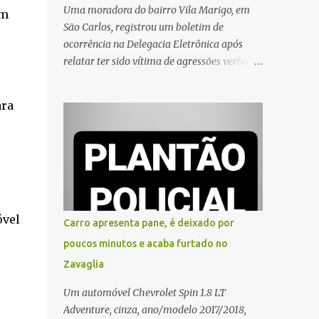
Uma moradora do bairro Vila Marigo, em
em
São Carlos, registrou um boletim de
ocorrência na Delegacia Eletrônica após
relatar ter sido vítima de agressões verbais
durante a entrega de um pedido por um
entregador de aplicativo. Segundo o boletim,
ara
o caso ocorreu por volta das 17h de sexta-
feira (31). A mulher afirmou que o
entregador teria acionado o interfone de
forma equivocada e, em seguida, passou a
gritar em frente ao prédio, chamando a
atenção de moradores e de pessoas que
estavam nas proximidades. Ainda conforme
óvel
Carro apresenta pane, é deixado por
o registro policial, a vítima relatou que, ao
poucos minutos e acaba furtado no
receber a entrega, voltou a ser ofendida com
Zavaglia
palavras de baixo calão e insultos. Ela
informou à Polícia Civil que mora sozinha e
Um automóvel Chevrolet Spin 1.8 LT
que se sentiu ameaçada, coagida e
Adventure, cinza, ano/modelo 2017/2018,
humilhada com a situação. Fonte: São