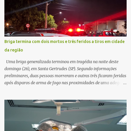
e passou a orientar a vítima sobre os procedimentos que deveriam
ser realizados. Dias depois, o golpista enviou um documento em
PDF simulando uma comunicação oficial da instituição financeira.
Na sequência, entrou em contato por telefone e encaminhou um
link, orientando a vítima a acessá-lo pelo computador para
concluir a suposta atualização cadastral. Após realizar o
Briga termina com dois mortos e três feridos a tiros em cidade
procedimento, a conta bancária ficou bloqueada por algumas
da região
horas. Sem conseguir acessar o sistema, a vítima tentou
novamente contato com o suposto gerente, mas não obteve
Uma briga generalizada terminou em tragédia na noite deste
resposta. Na segunda-fe...
domingo (26), em Santa Gertrudes (SP). Segundo informações
preliminares, duas pessoas morreram e outras três ficaram feridas
após disparos de arma de fogo nas proximidades de uma adega. O
caso aconteceu por volta das 20h40, na região da Avenida João
Vitte. De acordo com as primeiras informações, a confusão teria
começado dentro do estabelecimento e se estendido para a área
externa, quando dois homens armados passaram a efetuar
diversos disparos. Duas vítimas morreram ainda no local. Outras
três pessoas foram baleadas e socorridas. Até o momento, não