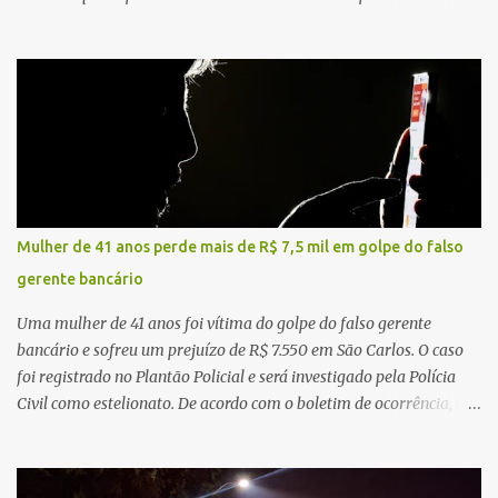
concentra hospitais, unidades especializadas e serviços de média e
alta complexidade que atendem pacientes não apenas do
município, mas também de diversas cidades do entorno,
ampliando significativamente a responsabilidade da gestão sobre
o Sistema Único de Saúde (SUS). Nos últimos anos, o Governo
Federal tem ampliado investimentos destinados ao fortalecimento
da atenção básica, da infraestrutura hospitalar e da
regionalização dos serviços de saúde. Entretanto, em um cenário
de demandas crescentes e recursos necessariamente limitados, a
Mulher de 41 anos perde mais de R$ 7,5 mil em golpe do falso
principal missão da gestão pública não é apenas investir mais,
gerente bancário
mas decidir melhor onde investir para produzir o maior benefício
possível à população. Essa reflexão encontra respaldo tanto na
Uma mulher de 41 anos foi vítima do golpe do falso gerente
teoria da admini...
bancário e sofreu um prejuízo de R$ 7.550 em São Carlos. O caso
foi registrado no Plantão Policial e será investigado pela Polícia
Civil como estelionato. De acordo com o boletim de ocorrência, a
vítima recebeu contato pelo WhatsApp de um homem que
afirmava ser o novo gerente da conta bancária da empresa. O
suspeito alegou que seria necessário atualizar o cadastro da conta