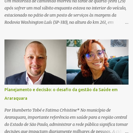
Um motorista de caminhão morreu na tarde de quarta-feira (29)
após sofrer um mal súbito enquanto estava no interior do veículo,
estacionado no pátio de um posto de serviços às margens da
Rodovia Washington Luís (SP-310), na altura do km 261, em
Araraquara. De acordo com informações da Artesp, a
concessionária foi acionada por meio do telefone 0800 após
relatos de que havia um condutor inconsciente dentro de um
caminhão. Equipes de resgate foram rapidamente deslocadas ao
local e encontraram a vítima em parada cardiorrespiratória. Os
socorristas iniciaram imediatamente as manobras de reanimação
cardiopulmonar (RCP), porém, apesar de todos os esforços, o
motorista não respondeu aos procedimentos. Às 17h03, médicos
da Unidade de Suporte Avançado constataram o óbito da vítima.
Planejamento e decisão: o desafio da gestão da Saúde em
Fonte: São Carlos Agora
Araraquara
Por Humberto Tobé e Fatima Crhistine* No município de
Araraquara, importante referência em saúde para a região central
do Estado de São Paulo, administrar a rede pública significa tomar
decisões que impactam diariamente milhares de pessoas. A cidade