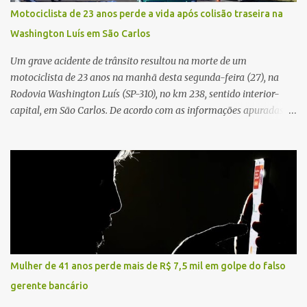
Conforme o boletim, um menino de aproximadamente 10 anos
Motociclista de 23 anos perde a vida após colisão traseira na
relatou ter visto a Spin passando pelo local fazendo um forte ruído,
Washington Luís em São Carlos
característica compatível com o problema mecânico que o veículo
já apresentava antes do furto. O carro possui seguro e, segundo a
Um grave acidente de trânsito resultou na morte de um
v...
motociclista de 23 anos na manhã desta segunda-feira (27), na
Rodovia Washington Luís (SP-310), no km 238, sentido interior-
capital, em São Carlos. De acordo com as informações apuradas no
local, a vítima conduzia uma motocicleta quando acabou colidindo
na traseira de um Jeep Renegade. Segundo relato da condutora do
veículo, o trânsito estava lento e congestionado devido a obras
realizadas na rodovia, momento em que ocorreu o impacto. Com
a violência da colisão, o motociclista foi arremessado ao solo.
Testemunhas relataram que o capacete teria se desprendido
durante o acidente. O jovem sofreu ferimentos gravíssimos e
morreu ainda no local. Equipes de resgate e de atendimento da
concessionária responsável pela rodovia foram acionadas e
Mulher de 41 anos perde mais de R$ 7,5 mil em golpe do falso
realizaram a sinalização da via, além de prestarem socorro à
gerente bancário
vítima. No entanto, o óbito foi constatado ainda no local do