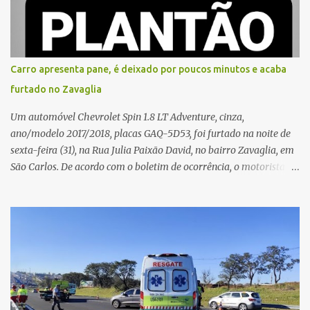
que, ao receber a entrega, voltou a ser ofendida com palavras de
baixo calão e insultos. Ela informou à Polícia Civil que mora
sozinha e que se sentiu ameaçada, coagida e humilhada com a
situação. Fonte: São Carlos Agora
Carro apresenta pane, é deixado por poucos minutos e acaba
furtado no Zavaglia
Um automóvel Chevrolet Spin 1.8 LT Adventure, cinza,
ano/modelo 2017/2018, placas GAQ-5D53, foi furtado na noite de
sexta-feira (31), na Rua Julia Paixão David, no bairro Zavaglia, em
São Carlos. De acordo com o boletim de ocorrência, o motorista
seguia pela via quando o veículo apresentou uma pane elétrica no
painel, deixando de funcionar e impossibilitando uma nova
partida. Ainda segundo o registro policial, o condutor estacionou o
carro, certificou-se de que todas as portas estavam trancadas,
permaneceu com a chave de ignição e se ausentou do local por
cerca de dez minutos para buscar ajuda. Ao retornar, constatou
que o automóvel havia desaparecido. A vítima realizou buscas
pelas imediações, mas não conseguiu localizar o veículo.