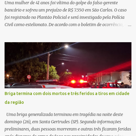
acidente. A Polícia Militar Rodoviária compareceu para o registro
Uma mulher de 41 anos foi vítima do golpe do falso gerente
da ocorrência...
bancário e sofreu um prejuízo de R$ 7.550 em São Carlos. O caso
foi registrado no Plantão Policial e será investigado pela Polícia
Civil como estelionato. De acordo com o boletim de ocorrência, a
vítima recebeu contato pelo WhatsApp de um homem que
afirmava ser o novo gerente da conta bancária da empresa. O
suspeito alegou que seria necessário atualizar o cadastro da conta
e passou a orientar a vítima sobre os procedimentos que deveriam
ser realizados. Dias depois, o golpista enviou um documento em
PDF simulando uma comunicação oficial da instituição financeira.
Na sequência, entrou em contato por telefone e encaminhou um
link, orientando a vítima a acessá-lo pelo computador para
concluir a suposta atualização cadastral. Após realizar o
Briga termina com dois mortos e três feridos a tiros em cidade
procedimento, a conta bancária ficou bloqueada por algumas
da região
horas. Sem conseguir acessar o sistema, a vítima tentou
novamente contato com o suposto gerente, mas não obteve
Uma briga generalizada terminou em tragédia na noite deste
resposta. Na segunda-fe...
domingo (26), em Santa Gertrudes (SP). Segundo informações
preliminares, duas pessoas morreram e outras três ficaram feridas