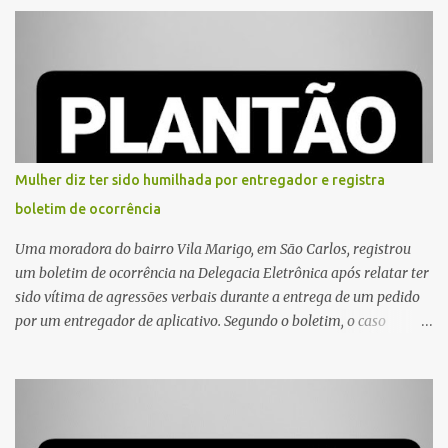
Mulher diz ter sido humilhada por entregador e registra
boletim de ocorrência
Uma moradora do bairro Vila Marigo, em São Carlos, registrou
um boletim de ocorrência na Delegacia Eletrônica após relatar ter
sido vítima de agressões verbais durante a entrega de um pedido
por um entregador de aplicativo. Segundo o boletim, o caso
ocorreu por volta das 17h de sexta-feira (31). A mulher afirmou
que o entregador teria acionado o interfone de forma equivocada
e, em seguida, passou a gritar em frente ao prédio, chamando a
atenção de moradores e de pessoas que estavam nas
proximidades. Ainda conforme o registro policial, a vítima relatou