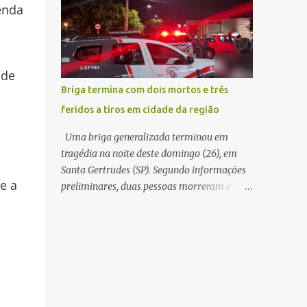
WhatsApp de um homem que afirmava ser
enda
Polícia Militar Rodoviária compareceu para
o novo gerente da conta bancária da
o registro da ocorrência...
empresa. O suspeito alegou que seria
necessário atualizar o cadastro da conta e
passou a orientar a vítima sobre os
 de
procedimentos que deveriam ser realizados.
Briga termina com dois mortos e três
Dias depois, o golpista enviou um
feridos a tiros em cidade da região
documento em PDF simulando uma
comunicação oficial da instituição
Uma briga generalizada terminou em
financeira. Na sequência, entrou em contato
tragédia na noite deste domingo (26), em
por telefone e encaminhou um link,
Santa Gertrudes (SP). Segundo informações
orientando a vítima a acessá-lo pelo
e a
preliminares, duas pessoas morreram e
computador para concluir a suposta
outras três ficaram feridas após disparos de
atualização cadastral. Após realizar o
arma de fogo nas proximidades de uma
procedimento, a conta bancária ficou
adega. O caso aconteceu por volta das
bloqueada por algumas horas. Sem
20h40, na região da Avenida João Vitte. De
conseguir acessar o sistema, a vítima tentou
acordo com as primeiras informações, a
novamente contato com o suposto gerente,
confusão teria começado dentro do
mas não obteve resposta. Na segunda-fe...
estabelecimento e se estendido para a área