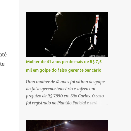
sentido interior-capital, em São Carlos. De
ruído, característica compatível com o
acordo com as informações apuradas no
problema mecânico que o veículo já
local, a vítima conduzia uma motocicleta
apresentava antes do furto. O carro possui
quando acabou colidindo na traseira de um
s
seguro e, segundo a v...
Jeep Renegade. Segundo relato da condutora
do veículo, o trânsito estava lento e
congestionado devido a obras realizadas na
rodovia, momento em que ocorreu o
até
impacto. Com a violência da colisão, o
Mulher de 41 anos perde mais de R$ 7,5
te
motociclista foi arremessado ao solo.
mil em golpe do falso gerente bancário
Testemunhas relataram que o capacete teria
se desprendido durante o acidente. O jovem
Uma mulher de 41 anos foi vítima do golpe
sofreu ferimentos gravíssimos e morreu
do falso gerente bancário e sofreu um
ainda no local. Equipes de resgate e de
prejuízo de R$ 7.550 em São Carlos. O caso
atendimento da concessionária responsável
foi registrado no Plantão Policial e será
pela rodovia foram acionadas e realizaram
investigado pela Polícia Civil como
a sinalização da via, além de prestarem
estelionato. De acordo com o boletim de
socorro à vítima. No entanto, o óbito foi
ocorrência, a vítima recebeu contato pelo
constatado ainda no local do acidente. A