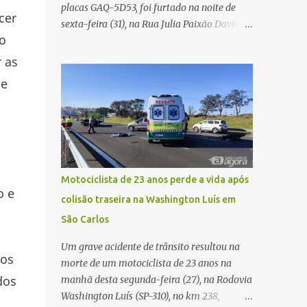
placas GAQ-5D53, foi furtado na noite de
Carlos Agora
cer
sexta-feira (31), na Rua Julia Paixão David,
o
no bairro Zavaglia, em São Carlos. De
acordo com o boletim de ocorrência, o
 as
motorista seguia pela via quando o veículo
de
apresentou uma pane elétrica no painel,
deixando de funcionar e impossibilitando
uma nova partida. Ainda segundo o registro
policial, o condutor estacionou o carro,
certificou-se de que todas as portas estavam
trancadas, permaneceu com a chave de
Motociclista de 23 anos perde a vida após
ignição e se ausentou do local por cerca de
o e
colisão traseira na Washington Luís em
dez minutos para buscar ajuda. Ao retornar,
São Carlos
constatou que o automóvel havia
desaparecido. A vítima realizou buscas pelas
Um grave acidente de trânsito resultou na
imediações, mas não conseguiu localizar o
 os
morte de um motociclista de 23 anos na
veículo. Conforme o boletim, um menino de
dos
manhã desta segunda-feira (27), na Rodovia
aproximadamente 10 anos relatou ter visto
Washington Luís (SP-310), no km 238,
a Spin passando pelo local fazendo um forte