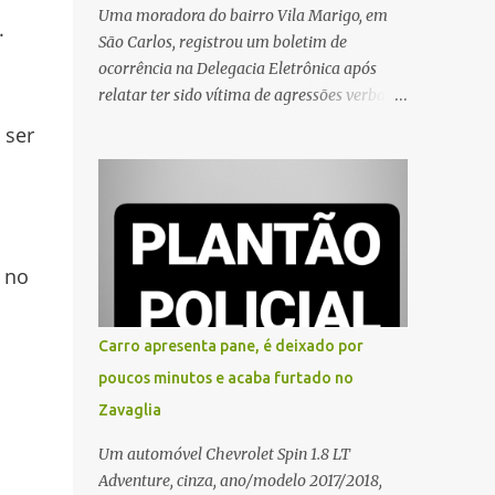
Uma moradora do bairro Vila Marigo, em
.
São Carlos, registrou um boletim de
ocorrência na Delegacia Eletrônica após
relatar ter sido vítima de agressões verbais
durante a entrega de um pedido por um
 ser
entregador de aplicativo. Segundo o boletim,
o caso ocorreu por volta das 17h de sexta-
feira (31). A mulher afirmou que o
entregador teria acionado o interfone de
forma equivocada e, em seguida, passou a
 no
gritar em frente ao prédio, chamando a
atenção de moradores e de pessoas que
estavam nas proximidades. Ainda conforme
Carro apresenta pane, é deixado por
o registro policial, a vítima relatou que, ao
poucos minutos e acaba furtado no
receber a entrega, voltou a ser ofendida com
Zavaglia
palavras de baixo calão e insultos. Ela
informou à Polícia Civil que mora sozinha e
Um automóvel Chevrolet Spin 1.8 LT
que se sentiu ameaçada, coagida e
Adventure, cinza, ano/modelo 2017/2018,
humilhada com a situação. Fonte: São