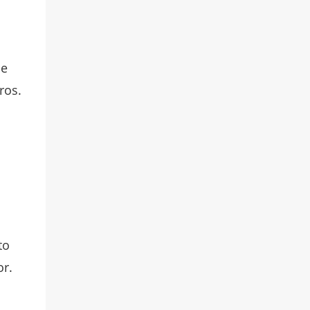
de
ros.
to
r.